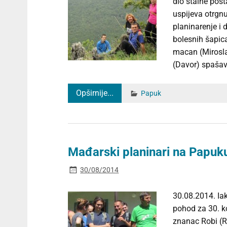
dio stalne pos
uspijeva otrgnu
planinarenje i 
bolesnih šapica
macan (Miroslav
(Davor) spašava
Opširnije...
Papuk
Mađarski planinari na Papuk
30/08/2014
30.08.2014. Ia
pohod za 30. ko
znanac Robi (Ró