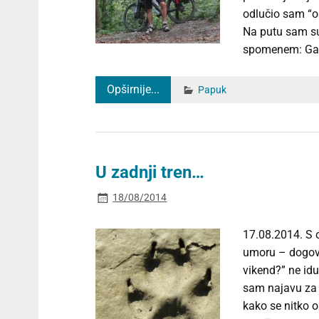
odlučio sam “os
Na putu sam su
spomenem: Gal 
Opširnije...
Papuk
U zadnji tren…
18/08/2014
17.08.2014. S 
umoru – dogovo
vikend?” ne idu
sam najavu za 
kako se nitko o