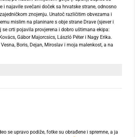
e i najavile svečani doček sa hrvatske strane, odnosno
 zajedničkom znojenju. Unatoč različitim obvezama i
čemu mislim na planinare s obje strane Drave (sjever i
oj se crti pojavila provjerena i dobro uštimana ekipa:
Kovács, Gábor Majorcsics, László Péter i Nagy Erika.
 Vesna, Boris, Dejan, Miroslav i moja malenkost, a na
eo se upravo podiže, fotke su obrađene i spremne, a ja