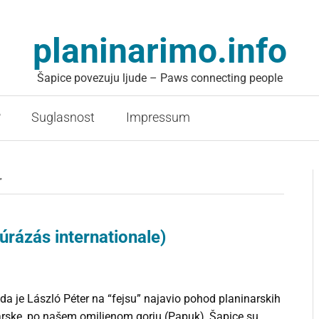
planinarimo.info
Šapice povezuju ljude – Paws connecting people
?
Suglasnost
Impressum
r
úrázás internationale)
da je László Péter na “fejsu” najavio pohod planinarskih
rske, po našem omiljenom gorju (Papuk), Šapice su