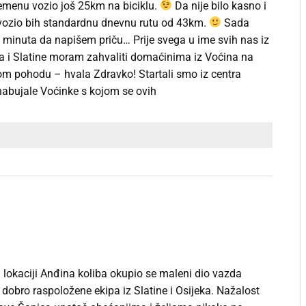
menu vozio još 25km na biciklu.
Da nije bilo kasno i
vozio bih standardnu dnevnu rutu od 43km.
Sada
minuta da napišem priču… Prije svega u ime svih nas iz
ća i Slatine moram zahvaliti domaćinima iz Voćina na
nom pohodu – hvala Zdravko! Startali smo iz centra
nabujale Voćinke s kojom se ovih
 lokaciji Anđina koliba okupio se maleni dio vazda
k dobro raspoložene ekipa iz Slatine i Osijeka. Nažalost