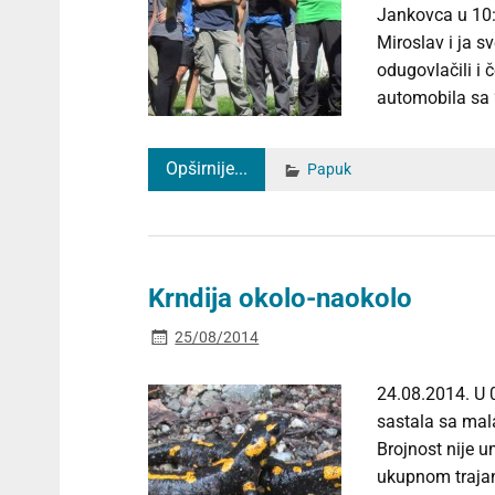
Jankovca u 10:
Miroslav i ja s
odugovlačili i 
automobila sa
Opširnije...
Papuk
Krndija okolo-naokolo
25/08/2014
24.08.2014. U 
sastala sa mala
Brojnost nije 
ukupnom trajan