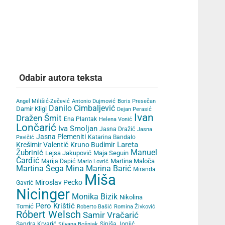
Odabir autora teksta
Angel Milišić-Zečević
Antonio Dujmović
Boris Presečan
Danilo Cimbaljević
Damir Kligl
Dejan Perasić
Ivan
Dražen Šmit
Ena Plantak
Helena Vonić
Lončarić
Iva Smoljan
Jasna Dražić
Jasna
Jasna Plemeniti
Katarina Bandalo
Pavičić
Lareta
Krešimir Valentić
Kruno Budimir
Žubrinić
Manuel
Lejsa Jakupović
Maja Seguin
Čarđić
Martina Maloča
Marija Đapić
Mario Lovrić
Martina Šega
Mina Marina Barić
Miranda
Miša
Miroslav Pecko
Gavrić
Nicinger
Monika Bizik
Nikolina
Pero Krištić
Tomić
Roberto Bašić
Romina Živković
Róbert Welsch
Samir Vračarić
Sandra Krvarić
Siniša Jonjić
Silvana Bošnjak