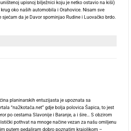
uništenoj upisnoj bilježnici koju je netko ostavio na kiši)
epi krug oko naših automobila i Orahovice. Nisam sve
se sjećam da je Davor spominjao Rudine i Luovačko brdo.
ćina planinarskih entuzijasta je upoznata sa
tala “na2kotača.net” gdje bolja polovica Šapica, to jest
ror po cestama Slavonije i Baranje, a i šire… S obzirom
klistički pothvat na mnoge načine vezan za našu omiljenu
jelim putem pedaliram dobro poznatim krajolikom –