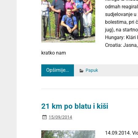
odmah reagiral
sudjelovanje u
bolestima, pri 
jug), na startn
Hungary: Klári 
Croatia: Jasna,
kratko nam
Opširnije...
Papuk
21 km po blatu i kiši
15/09/2014
14.09.2014. Vid