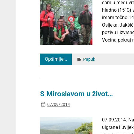
sam u međuvre
hladno (15°C) 
imam točno 14 
Osijeka, Jakši
pozivu i izvrs
Voćina pokraj 
Opširnije...
Papuk
S Miroslavom u život…
07/09/2014
07.09.2014. Na
uigrane i uvije