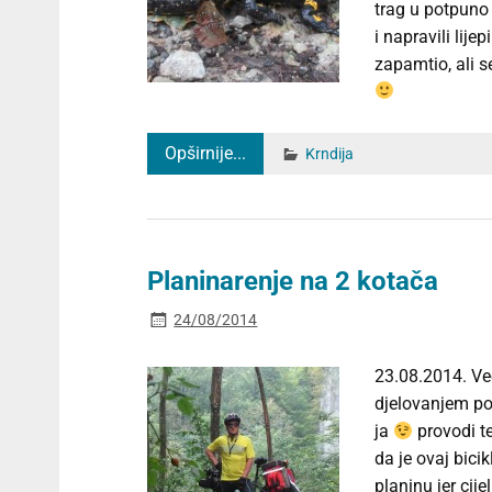
trag u potpuno 
i napravili lij
zapamtio, ali 
Opširnije...
Krndija
Planinarenje na 2 kotača
24/08/2014
23.08.2014. Ve
djelovanjem por
ja
provodi te
da je ovaj bici
planinu jer ci