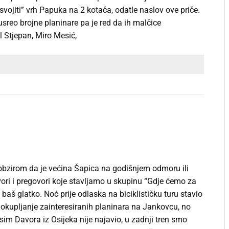
vojiti” vrh Papuka na 2 kotača, odatle naslov ove priče.
sreo brojne planinare pa je red da ih malčice
Stjepan, Miro Mesić,
obzirom da je većina Šapica na godišnjem odmoru ili
ri i pregovori koje stavljamo u skupinu “Gdje ćemo za
 baš glatko. Noć prije odlaska na biciklističku turu stavio
okupljanje zainteresiranih planinara na Jankovcu, no
sim Davora iz Osijeka nije najavio, u zadnji tren smo