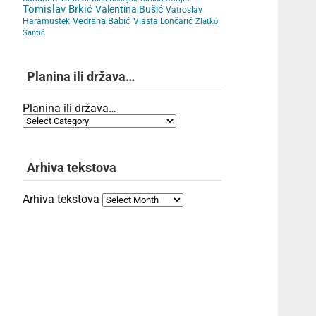
Tomislav Brkić
Valentina Bušić
Vatroslav
Vedrana Babić
Haramustek
Vlasta Lončarić
Zlatko
Šantić
Planina ili država…
Planina ili država…
Arhiva tekstova
Arhiva tekstova