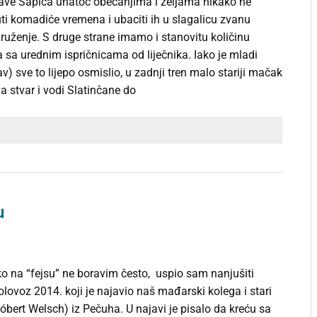
tave Šapica unatoč obećanjima i željama nikako ne
ti komadiće vremena i ubaciti ih u slagalicu zvanu
druženje. S druge strane imamo i stanovitu količinu
 sa urednim ispričnicama od liječnika. Iako je mladi
) sve to lijepo osmislio, u zadnji tren malo stariji mačak
 stvar i vodi Slatinčane do
u
ko na “fejsu” ne boravim često, uspio sam nanjušiti
lovoz 2014. koji je najavio naš mađarski kolega i stari
bert Welsch) iz Pečuha. U najavi je pisalo da kreću sa