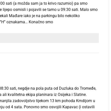
00 sati (a možda sam ja to krivo razumio) pa smo
ve lijepo osmisli i pojavili se tamo u 09:30 sati. Malo smo
čekali Mađare iako je na parkingu bilo nekoliko
 “H” oznakama… Konačno smo
08:30 sati, negdje na pola puta od Duzluka do Tromeđe,
 ali kvalitetna ekipa planinara iz Osijeka i Slatine.
umanjila zadovoljstvo tijekom 13 km pohoda Krndijom u
ju od 4 sata. Ponovno smo osvojili Kapavac (i ostavili