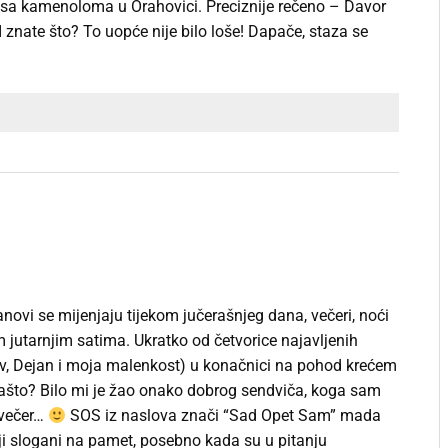
i sa kamenoloma u Orahovici. Preciznije rečeno – Davor
I znate što? To uopće nije bilo loše! Dapače, staza se
novi se mijenjaju tijekom jučerašnjeg dana, večeri, noći
m jutarnjim satima. Ukratko od četvorice najavljenih
av, Dejan i moja malenkost) u konačnici na pohod krećem
što? Bilo mi je žao onako dobrog sendviča, koga sam
avečer…
SOS iz naslova znači “Sad Opet Sam” mada
ji slogani na pamet, posebno kada su u pitanju