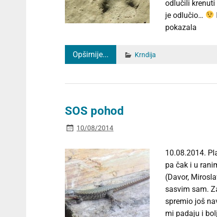
odlučili krenut
je odlučio…
pokazala
Opširnije...
Krndija
SOS pohod
10/08/2014
10.08.2014. Pla
pa čak i u rani
(Davor, Mirosl
sasvim sam. Za
spremio još n
mi padaju i bol