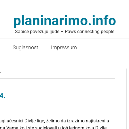
planinarimo.info
Šapice povezuju ljude – Paws connecting people
?
Suglasnost
Impressum
r
4.
gi učesnici Divlje lige, želimo da izrazimo najiskreniju
a Vama koji ste sudjelovali u još jednom kolu Divlje