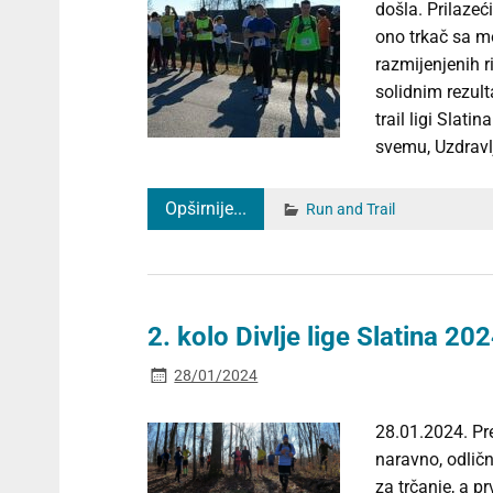
došla. Prilazeć
ono trkač sa mo
razmijenjenih r
solidnim rezult
trail ligi Slat
svemu, Uzdravl
Opširnije...
Run and Trail
2. kolo Divlje lige Slatina 202
28/01/2024
28.01.2024. Pre
naravno, odličn
za trčanje, a prv