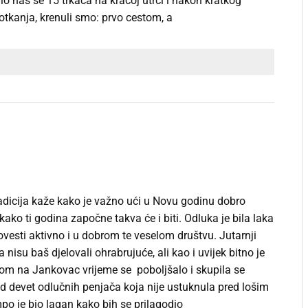
lo nas se 15 trkača na kraćoj utrci i nakon kratkog
fotkanja, krenuli smo: prvo cestom, a
adicija kaže kako je važno ući u Novu godinu dobro
 kako ti godina započne takva će i biti. Odluka je bila laka
ovesti aktivno i u dobrom te veselom društvu. Jutarnji
ša nisu baš djelovali ohrabrujuće, ali kao i uvijek bitno je
kom na Jankovac vrijeme se poboljšalo i skupila se
d devet odlučnih penjača koja nije ustuknula pred lošim
 je bio lagan kako bih se prilagodio