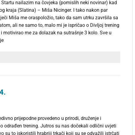
i Startu nailazim na čovjeka (pomislih neki novinar) kad
g kraja (Slatina) – Miša Nicinger. I tako nakon par
iječi Miša me oraspoložio, tako da sam utrku završila sa
atom, ali ne samo to, malo mi je ispričao o Divljoj trening
ina i motivirao me za dolazak na sutrašnje 3 kolo. Sve u
je
4.
divno prijepodne provedeno u prirodi, druženje i
o odrađen trening. Jutros su nas dočekali odlični uvjeti
o su to iskoristili hrabriji trkači koji su se odvažili istrčati