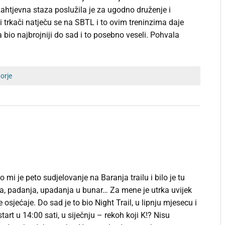
htjevna staza poslužila je za ugodno druženje i
vi trkači natječu se na SBTL i to ovim treninzima daje
 bio najbrojniji do sad i to posebno veseli. Pohvala
gorje
 mi je peto sudjelovanje na Baranja trailu i bilo je tu
ja, padanja, upadanja u bunar… Za mene je utrka uvijek
 osjećaje. Do sad je to bio Night Trail, u lipnju mjesecu i
tart u 14:00 sati, u siječnju – rekoh koji K!? Nisu