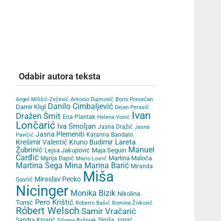
Odabir autora teksta
Angel Milišić-Zečević
Antonio Dujmović
Boris Presečan
Danilo Cimbaljević
Damir Kligl
Dejan Perasić
Ivan
Dražen Šmit
Ena Plantak
Helena Vonić
Lončarić
Iva Smoljan
Jasna Dražić
Jasna
Jasna Plemeniti
Katarina Bandalo
Pavičić
Lareta
Krešimir Valentić
Kruno Budimir
Žubrinić
Manuel
Lejsa Jakupović
Maja Seguin
Čarđić
Martina Maloča
Marija Đapić
Mario Lovrić
Martina Šega
Mina Marina Barić
Miranda
Miša
Miroslav Pecko
Gavrić
Nicinger
Monika Bizik
Nikolina
Pero Krištić
Tomić
Roberto Bašić
Romina Živković
Róbert Welsch
Samir Vračarić
Sandra Krvarić
Siniša Jonjić
Silvana Bošnjak