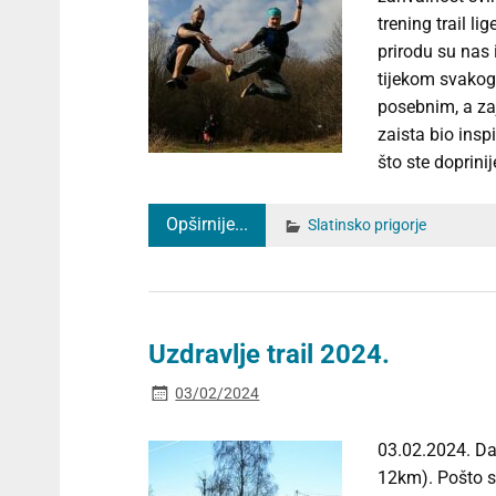
trening trail l
prirodu su nas 
tijekom svakog 
posebnim, a za
zaista bio insp
što ste doprini
Opširnije...
Slatinsko prigorje
Uzdravlje trail 2024.
03/02/2024
03.02.2024. Da
12km). Pošto s