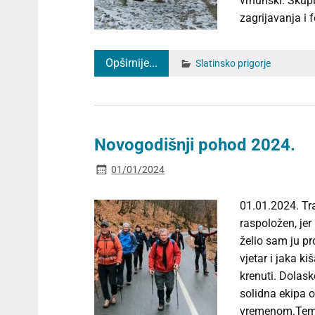
vrhunski. Skupi
zagrijavanja i 
Opširnije...
Slatinsko prigorje
Novogodišnji pohod 2024.
01/01/2024
01.01.2024. Tr
raspoložen, jer
želio sam ju pr
vjetar i jaka ki
krenuti. Dolas
solidna ekipa o
vremenom.Tempo