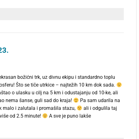
23.
krasan božićni trk, uz divnu ekipu i standardno toplu
sferu! Što se tiče utrkice – najtežih 10 km dok sada.
tao o ulasku u cilj na 5 km i odustajanju od 10-ke, ali
kao nema šanse, guli sad do kraja!
Pa sam udarila na
malo i zalutala i promašila stazu,
ali i odgulila taj
više od 2.5 minute!
A sve je puno lakše