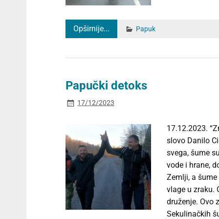
Opširnije...
Papuk
Papučki detoks
17/12/2023
17.12.2023. “Z
slovo Danilo Ci
svega, šume su 
vode i hrane, d
Zemlji, a šume 
vlage u zraku.
druženje. Ovo 
Sekulinačkih š