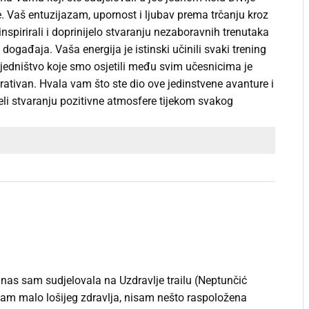
ige. Vaš entuzijazam, upornost i ljubav prema trčanju kroz
inspirirali i doprinijelo stvaranju nezaboravnih trenutaka
događaja. Vaša energija je istinski učinili svaki trening
jedništvo koje smo osjetili među svim učesnicima je
irativan. Hvala vam što ste dio ove jedinstvene avanture i
jeli stvaranju pozitivne atmosfere tijekom svakog
nas sam sudjelovala na Uzdravlje trailu (Neptunčić
am malo lošijeg zdravlja, nisam nešto raspoložena