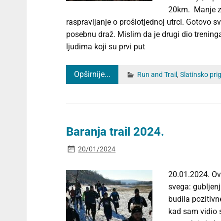
20km. Manje za
raspravljanje o prošlotjednoj utrci. Gotovo s
posebnu draž. Mislim da je drugi dio treninga
ljudima koji su prvi put
Opširnije...
Run and Trail
,
Slatinsko pri
Baranja trail 2024.
20/01/2024
20.01.2024. Ovo
svega: gubljen
budila pozitivne
kad sam vidio s