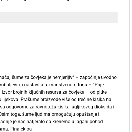
načaj šume za čovjeka je nemjerljiv” – započinje uvodno
mbaljević, i nastavlja u znanstvenom tonu – “Prije
izvor brojnih ključnih resursa za čovjeka – od pitke
o lijekova. Prašume proizvode više od trećine kisika na
su odgovorne za ravnotežu kisika, ugljikovog dioksida i
 Osim toga, šume ljudima omogućuju opuštanje i
zadnje je nas natjeralo da krenemo u lagani pohod
uma. Fina ekipa