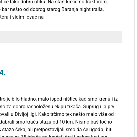
t će tako dobru utrku. Na start krećemo traktorom,
 bar nešto od dobrog starog Baranja night traila,
ktora i vidim lovac na
4.
ro je bilo hladno, malo ispod ništice kad smo krenuli iz
alno za dobro raspoloženu ekipu trkača. Suprug i ja prvi
vali u Divljoj ligi. Kako trčimo tek nešto malo više od
dabrali smo kraću stazu od 10 km. Nismo baš točno
 staza čeka, ali pretpostavljali smo da će ugođaj biti