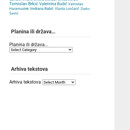
Tomislav Brkić
Valentina Bušić
Vatroslav
Vedrana Babić
Haramustek
Vlasta Lončarić
Zlatko
Šantić
Planina ili država…
Planina ili država…
Arhiva tekstova
Arhiva tekstova