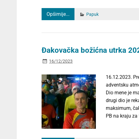
Opširnije...
Papuk
Đakovačka božićna utrka 20
16/12/2023
16.12.2023. Pre
adventsku atmo
Dio mene je maš
drugi dio je re
maksimum, čak 
PB na kraju za 