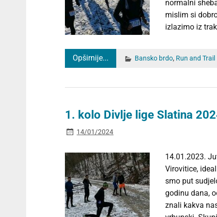
normalni sheba
mislim si dobro
izlazimo iz tra
Opširnije...
Bansko brdo
,
Run and Trail
1. kolo Divlje lige Slatina 202
14/01/2024
14.01.2023. Jut
Virovitice, ide
smo put sudjelo
godinu dana, o
znali kakva nas