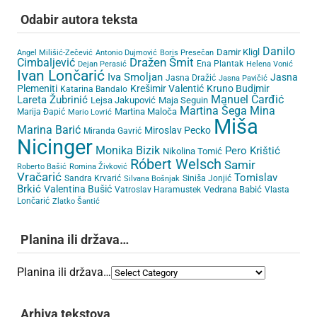
Odabir autora teksta
Danilo
Damir Kligl
Angel Milišić-Zečević
Antonio Dujmović
Boris Presečan
Cimbaljević
Dražen Šmit
Ena Plantak
Dejan Perasić
Helena Vonić
Ivan Lončarić
Iva Smoljan
Jasna
Jasna Dražić
Jasna Pavičić
Plemeniti
Krešimir Valentić
Kruno Budimir
Katarina Bandalo
Lareta Žubrinić
Manuel Čarđić
Lejsa Jakupović
Maja Seguin
Martina Šega
Mina
Martina Maloča
Marija Đapić
Mario Lovrić
Miša
Marina Barić
Miroslav Pecko
Miranda Gavrić
Nicinger
Monika Bizik
Pero Krištić
Nikolina Tomić
Róbert Welsch
Samir
Roberto Bašić
Romina Živković
Vračarić
Tomislav
Sandra Krvarić
Siniša Jonjić
Silvana Bošnjak
Brkić
Valentina Bušić
Vedrana Babić
Vatroslav Haramustek
Vlasta
Lončarić
Zlatko Šantić
Planina ili država…
Planina ili država…
Arhiva tekstova