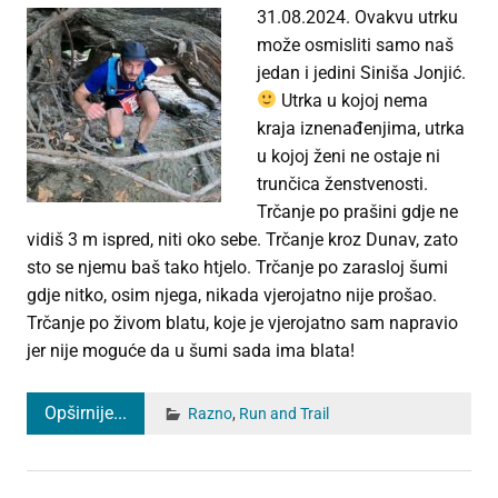
31.08.2024. Ovakvu utrku
može osmisliti samo naš
jedan i jedini Siniša Jonjić.
Utrka u kojoj nema
kraja iznenađenjima, utrka
u kojoj ženi ne ostaje ni
trunčica ženstvenosti.
Trčanje po prašini gdje ne
vidiš 3 m ispred, niti oko sebe. Trčanje kroz Dunav, zato
sto se njemu baš tako htjelo. Trčanje po zarasloj šumi
gdje nitko, osim njega, nikada vjerojatno nije prošao.
Trčanje po živom blatu, koje je vjerojatno sam napravio
jer nije moguće da u šumi sada ima blata!
Opširnije...
Razno
,
Run and Trail