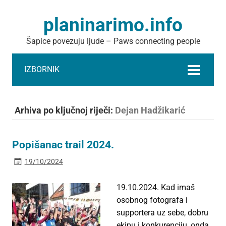
planinarimo.info
Šapice povezuju ljude – Paws connecting people
IZBORNIK
Arhiva po ključnoj riječi:
Dejan Hadžikarić
Popišanac trail 2024.
19/10/2024
19.10.2024. Kad imaš
osobnog fotografa i
supportera uz sebe, dobru
ekipu i konkurenciju, onda