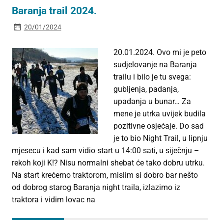
Baranja trail 2024.
20/01/2024
20.01.2024. Ovo mi je peto
sudjelovanje na Baranja
trailu i bilo je tu svega:
gubljenja, padanja,
upadanja u bunar… Za
mene je utrka uvijek budila
pozitivne osjećaje. Do sad
je to bio Night Trail, u lipnju
mjesecu i kad sam vidio start u 14:00 sati, u siječnju –
rekoh koji K!? Nisu normalni shebat će tako dobru utrku.
Na start krećemo traktorom, mislim si dobro bar nešto
od dobrog starog Baranja night traila, izlazimo iz
traktora i vidim lovac na