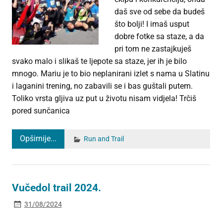
daš sve od sebe da budeš
što bolji! I imaš usput
dobre fotke sa staze, a da
pri tom ne zastajkuješ
svako malo i slikaš te ljepote sa staze, jer ih je bilo
mnogo. Mariu je to bio neplanirani izlet s nama u Slatinu
i laganini trening, no zabavili se i bas guštali putem.
Toliko vrsta gljiva uz put u životu nisam vidjela! Trčiš
pored sunčanica
Opširnije...
Run and Trail
Vučedol trail 2024.
31/08/2024