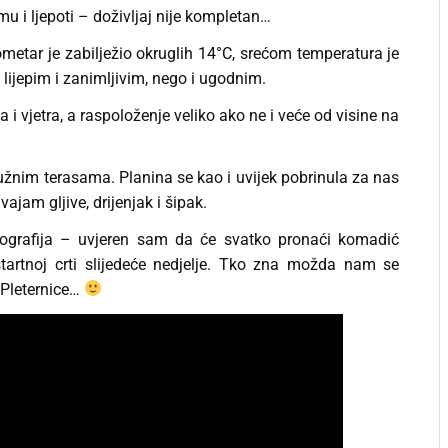
u i ljepoti – doživljaj nije kompletan…
metar je zabilježio okruglih 14°C, srećom temperatura je
 lijepim i zanimljivim, nego i ugodnim.
 i vjetra, a raspoloženje veliko ako ne i veće od visine na
užnim terasama. Planina se kao i uvijek pobrinula za nas
ajam gljive, drijenjak i šipak.
otografija – uvjeren sam da će svatko pronaći komadić
 startnoj crti slijedeće nedjelje. Tko zna možda nam se
, Pleternice…