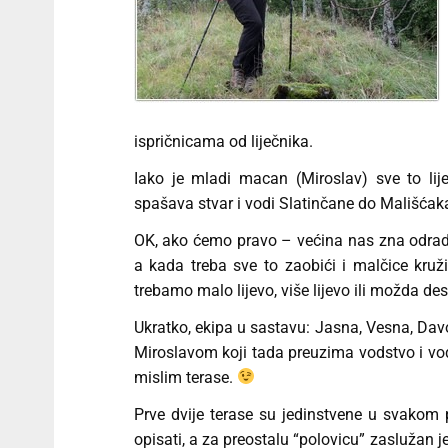
ispričnicama od liječnika.
Iako je mladi macan (Miroslav) sve to lij
spašava stvar i vodi Slatinčane do Mališća
OK, ako ćemo pravo – većina nas zna odradi
a kada treba sve to zaobići i malčice kruž
trebamo malo lijevo, više lijevo ili možda de
Ukratko, ekipa u sastavu: Jasna, Vesna, Davo
Miroslavom koji tada preuzima vodstvo i vodi
mislim terase.
Prve dvije terase su jedinstvene u svakom
opisati, a za preostalu “polovicu” zaslužan 