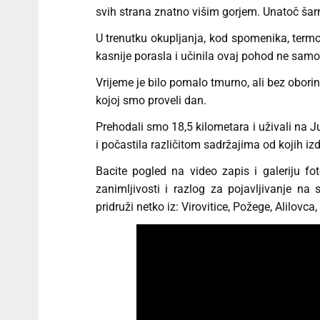
svih strana znatno višim gorjem. Unatoč šarm
U trenutku okupljanja, kod spomenika, termo
kasnije porasla i učinila ovaj pohod ne samo
Vrijeme je bilo pomalo tmurno, ali bez oborina
kojoj smo proveli dan.
Prehodali smo 18,5 kilometara i uživali na J
i počastila različitom sadržajima od kojih izdv
Bacite pogled na video zapis i galeriju f
zanimljivosti i razlog za pojavljivanje na
pridruži netko iz: Virovitice, Požege, Alilovca