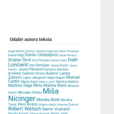
Odabir autora teksta
Angel Milišić-Zečević
Antonio Dujmović
Boris Presečan
Danilo Cimbaljević
Damir Kligl
Dejan Perasić
Ivan
Dražen Šmit
Ena Plantak
Helena Vonić
Lončarić
Iva Smoljan
Jasna Dražić
Jasna
Jasna Plemeniti
Katarina Bandalo
Pavičić
Lareta
Krešimir Valentić
Kruno Budimir
Žubrinić
Manuel
Lejsa Jakupović
Maja Seguin
Čarđić
Martina Maloča
Marija Đapić
Mario Lovrić
Martina Šega
Mina Marina Barić
Miranda
Miša
Miroslav Pecko
Gavrić
Nicinger
Monika Bizik
Nikolina
Pero Krištić
Tomić
Roberto Bašić
Romina Živković
Róbert Welsch
Samir Vračarić
Sandra Krvarić
Siniša Jonjić
Silvana Bošnjak