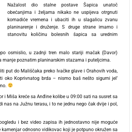
Nažalost dio stalne postave Šapica unatoč
obećanjima i željama nikako ne uspijeva otrgnuti
komadiće vremena i ubaciti ih u slagalicu zvanu
planinarenje i druženje. S druge strane imamo i
stanovitu količinu bolesnih šapica sa urednim
epo osmislio, u zadnji tren malo stariji mačak (Davor)
ka manje poznatim planinarskim stazama i puteljcima.
ti put do Mališčaka preko Ivačke glave i Orahovih voda,
iti oko Koprivnatog brda – nismo baš nešto sigurni jel’
sno.
r i Miša kreće sa Anđine kolibe u 09:00 sati na susret sa
 nas na Južnu terasu, i to ne jednu nego čak dvije i pol,
 pogledu i bez video zapisa ih jednostavno nije moguće
je kamenjar odnosno vidikovac koji je potpuno okružen sa