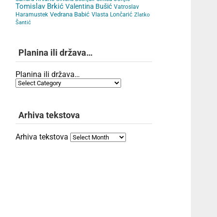
Tomislav Brkić
Valentina Bušić
Vatroslav
Vedrana Babić
Haramustek
Vlasta Lončarić
Zlatko
Šantić
Planina ili država…
Planina ili država…
Arhiva tekstova
Arhiva tekstova