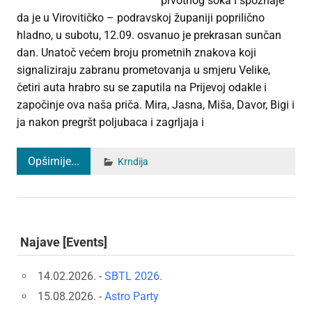
prvotnog šoka i spoznaje
da je u Virovitičko – podravskoj županiji poprilično
hladno, u subotu, 12.09. osvanuo je prekrasan sunčan
dan. Unatoč većem broju prometnih znakova koji
signaliziraju zabranu prometovanja u smjeru Velike,
četiri auta hrabro su se zaputila na Prijevoj odakle i
započinje ova naša priča. Mira, Jasna, Miša, Davor, Bigi i
ja nakon pregršt poljubaca i zagrljaja i
Opširnije...
Krndija
Najave [Events]
14.02.2026. -
SBTL 2026.
15.08.2026. -
Astro Party