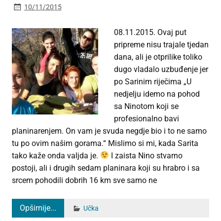
10/11/2015
08.11.2015. Ovaj put
pripreme nisu trajale tjedan
dana, ali je otprilike toliko
dugo vladalo uzbuđenje jer
po Sarinim riječima „U
nedjelju idemo na pohod
sa Ninotom koji se
profesionalno bavi
planinarenjem. On vam je svuda negdje bio i to ne samo
tu po ovim našim gorama.“ Mislimo si mi, kada Sarita
tako kaže onda valjda je.
I zaista Nino stvarno
postoji, ali i drugih sedam planinara koji su hrabro i sa
srcem pohodili dobrih 16 km sve samo ne
Opširnije...
Učka