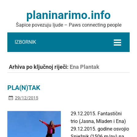
planinarimo.info
Šapice povezuju ljude – Paws connecting people
IZBORNIK
Arhiva po ključnoj riječi:
Ena Plantak
PLA(N)TAK
29/12/2015
29.12.2015. Fantastični
trio (Jasna, Mladen i Ena)
29.12.2015. godine osvojio
Snježnik (1506 m/nv) na