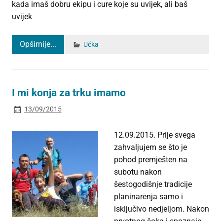
kada imaš dobru ekipu i cure koje su uvijek, ali baš
uvijek
Opširnije...
Učka
I mi konja za trku imamo
13/09/2015
12.09.2015. Prije svega
zahvaljujem se što je
pohod premješten na
subotu nakon
šestogodišnje tradicije
planinarenja samo i
isključivo nedjeljom. Nakon