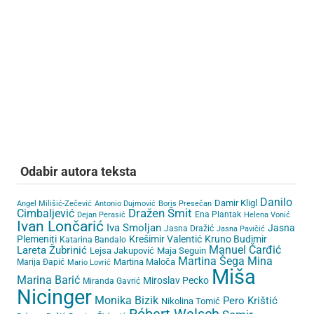
Odabir autora teksta
Danilo
Damir Kligl
Angel Milišić-Zečević
Antonio Dujmović
Boris Presečan
Cimbaljević
Dražen Šmit
Ena Plantak
Dejan Perasić
Helena Vonić
Ivan Lončarić
Iva Smoljan
Jasna
Jasna Dražić
Jasna Pavičić
Plemeniti
Krešimir Valentić
Kruno Budimir
Katarina Bandalo
Lareta Žubrinić
Manuel Čarđić
Lejsa Jakupović
Maja Seguin
Martina Šega
Mina
Martina Maloča
Marija Đapić
Mario Lovrić
Miša
Marina Barić
Miroslav Pecko
Miranda Gavrić
Nicinger
Monika Bizik
Pero Krištić
Nikolina Tomić