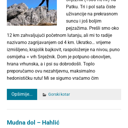
Patku. Tri i pol sata čiste
uživancije na prekrasnom
suncu i još boljim
pejzažima. Prešli smo oko
12 km zahvaljujući početnom lutanju, ali mi to radije
nazivamo zagrijavanjem od 4 km. Ukratko… vrijeme
izmišljeno, krajolik bajkovit, raspoloženje na nivou, puno
osmijeha = vrh Snježnik. Dom je potpuno obnovljen,
hrana vrhunska, a i psi su dobrodošli. Toplo
preporučamo ovu nezahtjevnu, maksimalno
hedonističku rutu! Mi se sigurno vraćamo čim
Opširnije...
Gorski kotar
Mudna dol – Hahlić