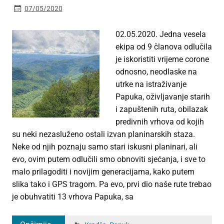
07/05/2020
02.05.2020. Jedna vesela
ekipa od 9 članova odlučila
je iskoristiti vrijeme corone
odnosno, neodlaske na
utrke na istraživanje
Papuka, oživljavanje starih
i zapuštenih ruta, obilazak
predivnih vrhova od kojih
su neki nezasluženo ostali izvan planinarskih staza.
Neke od njih poznaju samo stari iskusni planinari, ali
evo, ovim putem odlučili smo obnoviti sjećanja, i sve to
malo prilagoditi i novijim generacijama, kako putem
slika tako i GPS tragom. Pa evo, prvi dio naše rute trebao
je obuhvatiti 13 vrhova Papuka, sa