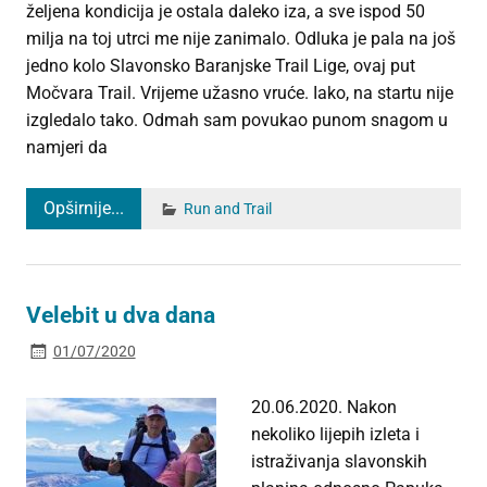
željena kondicija je ostala daleko iza, a sve ispod 50
milja na toj utrci me nije zanimalo. Odluka je pala na još
jedno kolo Slavonsko Baranjske Trail Lige, ovaj put
Močvara Trail. Vrijeme užasno vruće. Iako, na startu nije
izgledalo tako. Odmah sam povukao punom snagom u
namjeri da
Opširnije...
Run and Trail
Velebit u dva dana
01/07/2020
20.06.2020. Nakon
nekoliko lijepih izleta i
istraživanja slavonskih