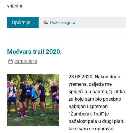
vrijedni
Opširnije...
Požeška gora
Močvara trail 2020.
23/08/2020
23.08.2020. Nakon dugo
vremena, ozljeda me
spriječila u naumu, tj. utrka
za koju sam bio posebno
nabrijan i spreman
“Žumberak Trail” je
nažalost pala u drugi plan.
Iako sam se oporavio,