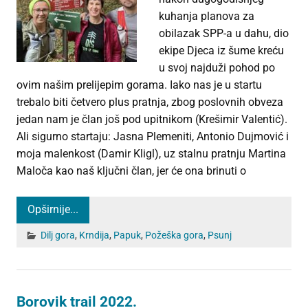
kuhanja planova za
obilazak SPP-a u dahu, dio
ekipe Djeca iz šume kreću
u svoj najduži pohod po
ovim našim prelijepim gorama. Iako nas je u startu
trebalo biti četvero plus pratnja, zbog poslovnih obveza
jedan nam je član još pod upitnikom (Krešimir Valentić).
Ali sigurno startaju: Jasna Plemeniti, Antonio Dujmović i
moja malenkost (Damir Kligl), uz stalnu pratnju Martina
Maloča kao naš ključni član, jer će ona brinuti o
Opširnije...
Dilj gora
,
Krndija
,
Papuk
,
Požeška gora
,
Psunj
Borovik trail 2022.