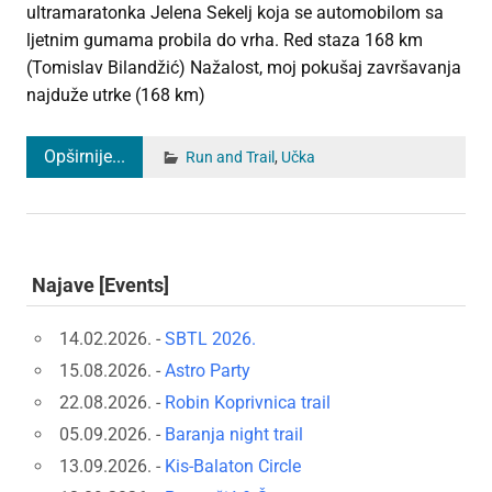
ultramaratonka Jelena Sekelj koja se automobilom sa
ljetnim gumama probila do vrha. Red staza 168 km
(Tomislav Bilandžić) Nažalost, moj pokušaj završavanja
najduže utrke (168 km)
Opširnije...
Run and Trail
,
Učka
Najave [Events]
14.02.2026. -
SBTL 2026.
15.08.2026. -
Astro Party
22.08.2026. -
Robin Koprivnica trail
05.09.2026. -
Baranja night trail
13.09.2026. -
Kis-Balaton Circle