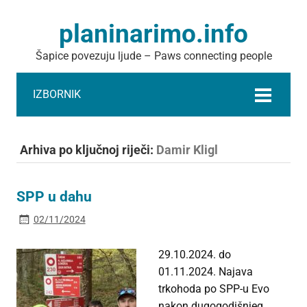
planinarimo.info
Šapice povezuju ljude – Paws connecting people
IZBORNIK
Arhiva po ključnoj riječi:
Damir Kligl
SPP u dahu
02/11/2024
29.10.2024. do
01.11.2024. Najava
trkohoda po SPP-u Evo
nakon dugogodišnjeg