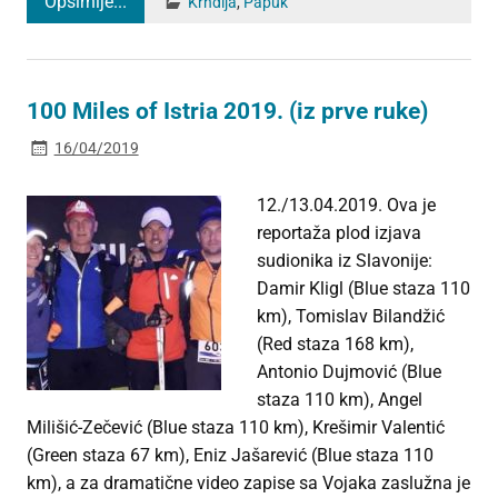
Opširnije...
Krndija
,
Papuk
100 Miles of Istria 2019. (iz prve ruke)
16/04/2019
12./13.04.2019. Ova je
reportaža plod izjava
sudionika iz Slavonije:
Damir Kligl (Blue staza 110
km), Tomislav Bilandžić
(Red staza 168 km),
Antonio Dujmović (Blue
staza 110 km), Angel
Milišić-Zečević (Blue staza 110 km), Krešimir Valentić
(Green staza 67 km), Eniz Jašarević (Blue staza 110
km), a za dramatične video zapise sa Vojaka zaslužna je