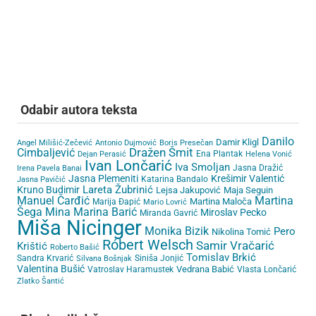
Odabir autora teksta
Danilo
Damir Kligl
Angel Milišić-Zečević
Antonio Dujmović
Boris Presečan
Cimbaljević
Dražen Šmit
Ena Plantak
Dejan Perasić
Helena Vonić
Ivan Lončarić
Iva Smoljan
Jasna Dražić
Irena Pavela Banai
Jasna Plemeniti
Krešimir Valentić
Katarina Bandalo
Jasna Pavičić
Lareta Žubrinić
Kruno Budimir
Lejsa Jakupović
Maja Seguin
Martina
Manuel Čarđić
Martina Maloča
Marija Đapić
Mario Lovrić
Šega
Mina Marina Barić
Miroslav Pecko
Miranda Gavrić
Miša Nicinger
Monika Bizik
Pero
Nikolina Tomić
Róbert Welsch
Samir Vračarić
Krištić
Roberto Bašić
Tomislav Brkić
Sandra Krvarić
Siniša Jonjić
Silvana Bošnjak
Valentina Bušić
Vedrana Babić
Vatroslav Haramustek
Vlasta Lončarić
Zlatko Šantić