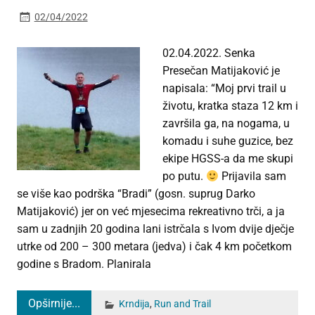
02/04/2022
02.04.2022. Senka
Presečan Matijaković je
napisala: “Moj prvi trail u
životu, kratka staza 12 km i
završila ga, na nogama, u
komadu i suhe guzice, bez
ekipe HGSS-a da me skupi
po putu.
Prijavila sam
se više kao podrška “Bradi” (gosn. suprug Darko
Matijaković) jer on već mjesecima rekreativno trči, a ja
sam u zadnjih 20 godina lani istrčala s Ivom dvije dječje
utrke od 200 – 300 metara (jedva) i čak 4 km početkom
godine s Bradom. Planirala
Opširnije...
Krndija
,
Run and Trail