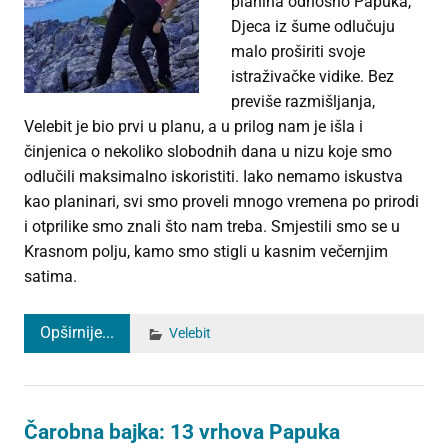
planina odnosno Papuka,
Djeca iz šume odlučuju
malo proširiti svoje
istraživačke vidike. Bez
previše razmišljanja,
Velebit je bio prvi u planu, a u prilog nam je išla i
činjenica o nekoliko slobodnih dana u nizu koje smo
odlučili maksimalno iskoristiti. Iako nemamo iskustva
kao planinari, svi smo proveli mnogo vremena po prirodi
i otprilike smo znali što nam treba. Smjestili smo se u
Krasnom polju, kamo smo stigli u kasnim večernjim
satima.
Opširnije...
Velebit
Čarobna bajka: 13 vrhova Papuka