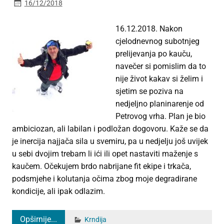
16/12/2018
16.12.2018. Nakon
cjelodnevnog subotnjeg
prelijevanja po kauču,
navečer si pomislim da to
nije život kakav si želim i
sjetim se poziva na
nedjeljno planinarenje od
Petrovog vrha. Plan je bio
ambiciozan, ali labilan i podložan dogovoru. Kaže se da
je inercija najjača sila u svemiru, pa u nedjelju još uvijek
u sebi dvojim trebam li ići ili opet nastaviti maženje s
kaučem. Očekujem brdo nabrijane fit ekipe i trkača,
podsmjehe i kolutanja očima zbog moje degradirane
kondicije, ali ipak odlazim.
Opširnije...
Krndija