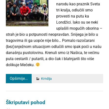
narodu kao praznik Sveta
tri kralja, odlučili smo
provesti na putu ka
Londžici. Iako su se neki
uplašili mogućih oborina –
strah je bio u potpunosti neopravdan. Snijega je bilo u
tragovima ili ga uopće nije bilo… Pomalo razočarani
(bez)snježnom situacijom odlučili smo ipak poći u našu
današnju pustolovinu. Krenuli smo iz Našica, te većinu
puta cestarili / putarili, a dio čak i blatnjarili što više
dolikuje Mečeku.
Opširnije...
Krndija
Škriputavi pohod