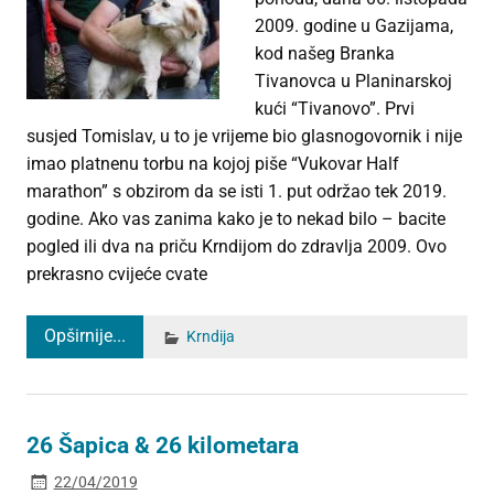
2009. godine u Gazijama,
kod našeg Branka
Tivanovca u Planinarskoj
kući “Tivanovo”. Prvi
susjed Tomislav, u to je vrijeme bio glasnogovornik i nije
imao platnenu torbu na kojoj piše “Vukovar Half
marathon” s obzirom da se isti 1. put održao tek 2019.
godine. Ako vas zanima kako je to nekad bilo – bacite
pogled ili dva na priču Krndijom do zdravlja 2009. Ovo
prekrasno cvijeće cvate
Opširnije...
Krndija
26 Šapica & 26 kilometara
22/04/2019