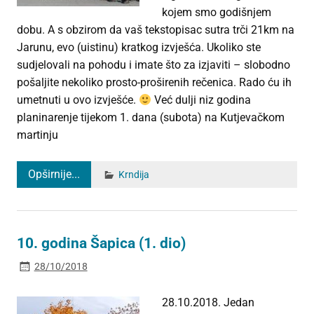
kojem smo godišnjem
dobu. A s obzirom da vaš tekstopisac sutra trči 21km na
Jarunu, evo (uistinu) kratkog izvješća. Ukoliko ste
sudjelovali na pohodu i imate što za izjaviti – slobodno
pošaljite nekoliko prosto-proširenih rečenica. Rado ću ih
umetnuti u ovo izvješće.
Već dulji niz godina
planinarenje tijekom 1. dana (subota) na Kutjevačkom
martinju
Opširnije...
Krndija
10. godina Šapica (1. dio)
28/10/2018
28.10.2018. Jedan