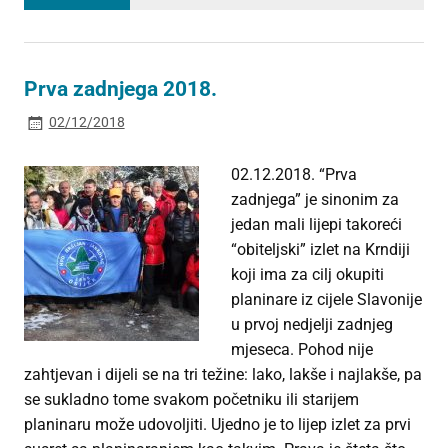
Prva zadnjega 2018.
02/12/2018
02.12.2018. “Prva
zadnjega” je sinonim za
jedan mali lijepi takoreći
“obiteljski” izlet na Krndiji
koji ima za cilj okupiti
planinare iz cijele Slavonije
u prvoj nedjelji zadnjeg
mjeseca. Pohod nije
zahtjevan i dijeli se na tri težine: lako, lakše i najlakše, pa
se sukladno tome svakom početniku ili starijem
planinaru može udovoljiti. Ujedno je to lijep izlet za prvi