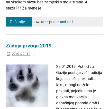
na visokom nivou bez zamjerki s moje strane. A
staza??? Za mene je
Opširnije...
Krndija
,
Run and Trail
Zadnja prvoga 2019.
27/01/2019
27.01.2019. Pohod za
Gazije postaje već tradicija
koja se neće prekinuti…
Iako, mnogi ne žele
priznati, pojedincima je
glavna motivacija
današnjeg pohoda grah i