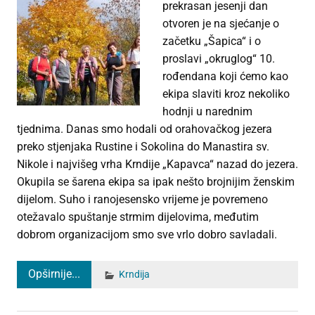
prekrasan jesenji dan
otvoren je na sjećanje o
začetku „Šapica“ i o
proslavi „okruglog“ 10.
rođendana koji ćemo kao
ekipa slaviti kroz nekoliko
hodnji u narednim
tjednima. Danas smo hodali od orahovačkog jezera
preko stjenjaka Rustine i Sokolina do Manastira sv.
Nikole i najvišeg vrha Krndije „Kapavca“ nazad do jezera.
Okupila se šarena ekipa sa ipak nešto brojnijim ženskim
dijelom. Suho i ranojesensko vrijeme je povremeno
otežavalo spuštanje strmim dijelovima, međutim
dobrom organizacijom smo sve vrlo dobro savladali.
Opširnije...
Krndija