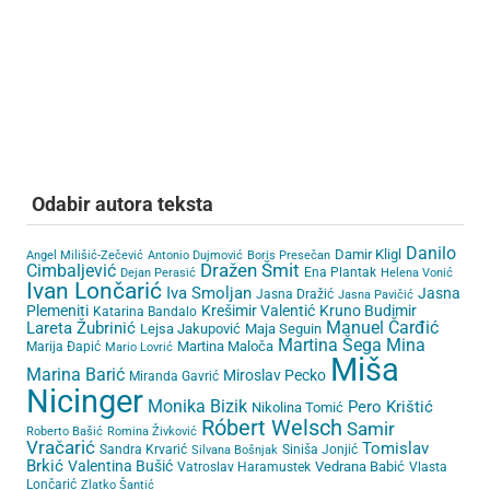
Odabir autora teksta
Danilo
Damir Kligl
Angel Milišić-Zečević
Antonio Dujmović
Boris Presečan
Cimbaljević
Dražen Šmit
Ena Plantak
Dejan Perasić
Helena Vonić
Ivan Lončarić
Iva Smoljan
Jasna
Jasna Dražić
Jasna Pavičić
Plemeniti
Krešimir Valentić
Kruno Budimir
Katarina Bandalo
Lareta Žubrinić
Manuel Čarđić
Lejsa Jakupović
Maja Seguin
Martina Šega
Mina
Martina Maloča
Marija Đapić
Mario Lovrić
Miša
Marina Barić
Miroslav Pecko
Miranda Gavrić
Nicinger
Monika Bizik
Pero Krištić
Nikolina Tomić
Róbert Welsch
Samir
Roberto Bašić
Romina Živković
Vračarić
Tomislav
Sandra Krvarić
Siniša Jonjić
Silvana Bošnjak
Brkić
Valentina Bušić
Vedrana Babić
Vatroslav Haramustek
Vlasta
Lončarić
Zlatko Šantić