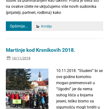
susret sa planinaranjem kao takvim. Prava je šteta što
na ovakve izlete ne uključujemo više novih sudionika
(prijatelji, partneri, rodbina) kako
Opširnije...
Krndija
Martinje kod Krsnikovih 2018.
10/11/2018
10.11.2018. “Studeni” bi se
ove godine komotno
mogao preimenovati u
“Ugodni” jer da nema
suhog lišća u bojama
jeseni, teško bismo sa
sigurnošću mogli tvrditi u