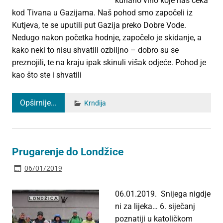
kuhano vino koje nas čeka
kod Tivana u Gazijama. Naš pohod smo započeli iz
Kutjeva, te se uputili put Gazija preko Dobre Vode.
Nedugo nakon početka hodnje, započelo je skidanje, a
kako neki to nisu shvatili ozbiljno – dobro su se
preznojili, te na kraju ipak skinuli višak odjeće. Pohod je
kao što ste i shvatili
Opširnije...
Krndija
Prugarenje do Londžice
06/01/2019
06.01.2019. Snijega nigdje
ni za lijeka… 6. siječanj
poznatiji u katoličkom