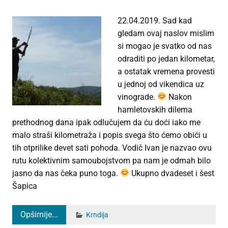
22.04.2019. Sad kad
gledam ovaj naslov mislim
si mogao je svatko od nas
odraditi po jedan kilometar,
a ostatak vremena provesti
u jednoj od vikendica uz
vinograde.
Nakon
hamletovskih dilema
prethodnog dana ipak odlučujem da ću doći iako me
malo straši kilometraža i popis svega što ćemo obići u
tih otprilike devet sati pohoda. Vodič Ivan je nazvao ovu
rutu kolektivnim samoubojstvom pa nam je odmah bilo
jasno da nas čeka puno toga.
Ukupno dvadeset i šest
Šapica
Opširnije...
Krndija