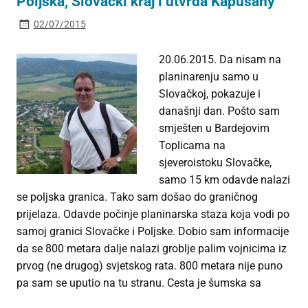
Poljska, Slovački kraj i utvrda Kapušany
02/07/2015
20.06.2015. Da nisam na
planinarenju samo u
Slovačkoj, pokazuje i
današnji dan. Pošto sam
smješten u Bardejovim
Toplicama na
sjeveroistoku Slovačke,
samo 15 km odavde nalazi
se poljska granica. Tako sam došao do graničnog
prijelaza. Odavde počinje planinarska staza koja vodi po
samoj granici Slovačke i Poljske. Dobio sam informacije
da se 800 metara dalje nalazi groblje palim vojnicima iz
prvog (ne drugog) svjetskog rata. 800 metara nije puno
pa sam se uputio na tu stranu. Cesta je šumska sa