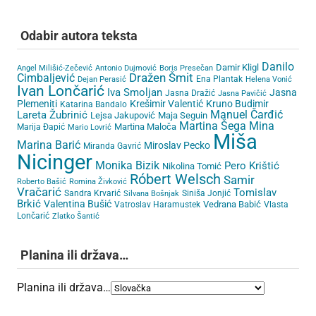
Odabir autora teksta
Danilo
Damir Kligl
Angel Milišić-Zečević
Antonio Dujmović
Boris Presečan
Cimbaljević
Dražen Šmit
Ena Plantak
Dejan Perasić
Helena Vonić
Ivan Lončarić
Iva Smoljan
Jasna
Jasna Dražić
Jasna Pavičić
Plemeniti
Krešimir Valentić
Kruno Budimir
Katarina Bandalo
Lareta Žubrinić
Manuel Čarđić
Lejsa Jakupović
Maja Seguin
Martina Šega
Mina
Martina Maloča
Marija Đapić
Mario Lovrić
Miša
Marina Barić
Miroslav Pecko
Miranda Gavrić
Nicinger
Monika Bizik
Pero Krištić
Nikolina Tomić
Róbert Welsch
Samir
Roberto Bašić
Romina Živković
Vračarić
Tomislav
Sandra Krvarić
Siniša Jonjić
Silvana Bošnjak
Brkić
Valentina Bušić
Vedrana Babić
Vatroslav Haramustek
Vlasta
Lončarić
Zlatko Šantić
Planina ili država…
Planina ili država…