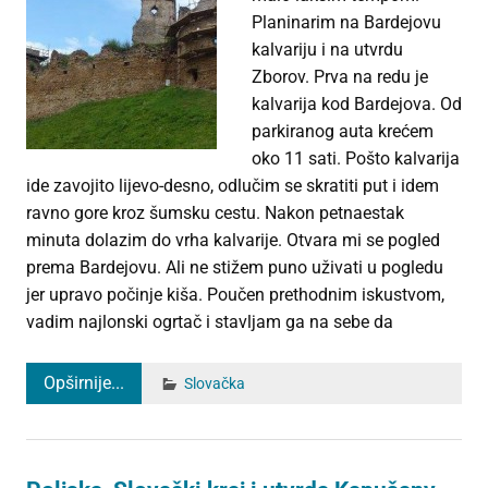
Planinarim na Bardejovu
kalvariju i na utvrdu
Zborov. Prva na redu je
kalvarija kod Bardejova. Od
parkiranog auta krećem
oko 11 sati. Pošto kalvarija
ide zavojito lijevo-desno, odlučim se skratiti put i idem
ravno gore kroz šumsku cestu. Nakon petnaestak
minuta dolazim do vrha kalvarije. Otvara mi se pogled
prema Bardejovu. Ali ne stižem puno uživati u pogledu
jer upravo počinje kiša. Poučen prethodnim iskustvom,
vadim najlonski ogrtač i stavljam ga na sebe da
Opširnije...
Slovačka