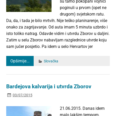
su tamo pokopani vojnici
poginuli u prvom (opet ne
drugom) svjetskom ratu.
Da, da, i tada je bilo mrtvih. Nije teško planinarenje, više
onako za zagrijavanje. Od auta imam 5 minuta uzbrdo i
isto toliko natrag. Odavde vidim i utvrdu Zborov u daljini.
Zatim u selu Zborov nabavljam razglednice utvrde koju
sam jučer posjetio. Pa idem u selo Hervartov jer
Opširnije...
Slovačka
Bardejova kalvarija i utvrda Zborov
03/07/2015
21.06.2015. Danas idem
malo lakšim tempom.