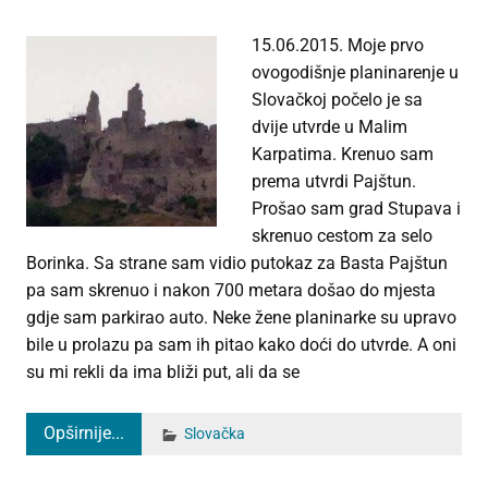
15.06.2015. Moje prvo
ovogodišnje planinarenje u
Slovačkoj počelo je sa
dvije utvrde u Malim
Karpatima. Krenuo sam
prema utvrdi Pajštun.
Prošao sam grad Stupava i
skrenuo cestom za selo
Borinka. Sa strane sam vidio putokaz za Basta Pajštun
pa sam skrenuo i nakon 700 metara došao do mjesta
gdje sam parkirao auto. Neke žene planinarke su upravo
bile u prolazu pa sam ih pitao kako doći do utvrde. A oni
su mi rekli da ima bliži put, ali da se
Opširnije...
Slovačka