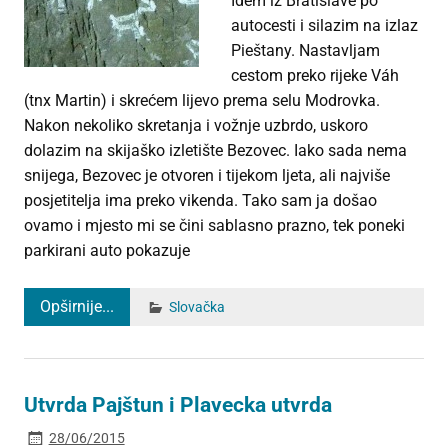
Idem iz Bratislave po
autocesti i silazim na izlaz
Pieštany. Nastavljam
cestom preko rijeke Váh
(tnx Martin) i skrećem lijevo prema selu Modrovka.
Nakon nekoliko skretanja i vožnje uzbrdo, uskoro
dolazim na skijaško izletište Bezovec. Iako sada nema
snijega, Bezovec je otvoren i tijekom ljeta, ali najviše
posjetitelja ima preko vikenda. Tako sam ja došao
ovamo i mjesto mi se čini sablasno prazno, tek poneki
parkirani auto pokazuje
Opširnije...
Slovačka
Utvrda Pajštun i Plavecka utvrda
28/06/2015