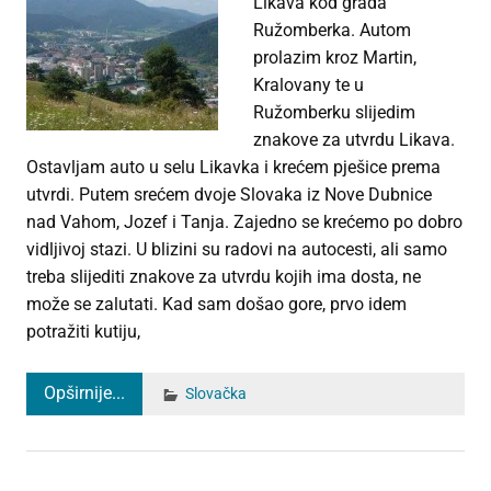
Likava kod grada
Ružomberka. Autom
prolazim kroz Martin,
Kralovany te u
Ružomberku slijedim
znakove za utvrdu Likava.
Ostavljam auto u selu Likavka i krećem pješice prema
utvrdi. Putem srećem dvoje Slovaka iz Nove Dubnice
nad Vahom, Jozef i Tanja. Zajedno se krećemo po dobro
vidljivoj stazi. U blizini su radovi na autocesti, ali samo
treba slijediti znakove za utvrdu kojih ima dosta, ne
može se zalutati. Kad sam došao gore, prvo idem
potražiti kutiju,
Opširnije...
Slovačka