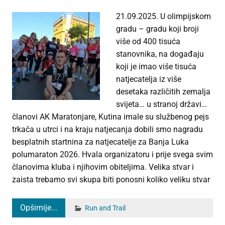
21.09.2025. U olimpijskom
gradu – gradu koji broji
više od 400 tisuća
stanovnika, na događaju
koji je imao više tisuća
natjecatelja iz više
desetaka različitih zemalja
svijeta… u stranoj državi…
članovi AK Maratonjare, Kutina imale su službenog pejs
trkača u utrci i na kraju natjecanja dobili smo nagradu
besplatnih startnina za natjecatelje za Banja Luka
polumaraton 2026. Hvala organizatoru i prije svega svim
članovima kluba i njihovim obiteljima. Velika stvar i
zaista trebamo svi skupa biti ponosni koliko veliku stvar
Opširnije...
Run and Trail