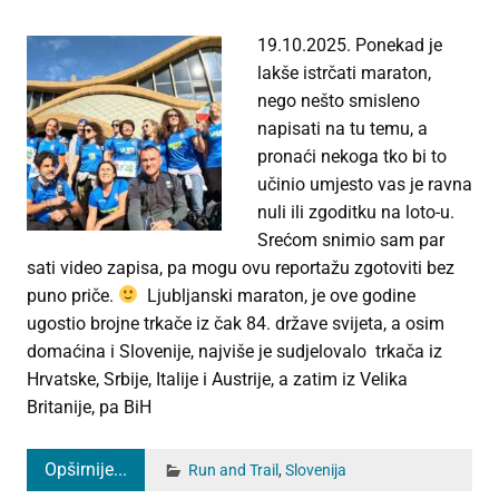
19.10.2025. Ponekad je
lakše istrčati maraton,
nego nešto smisleno
napisati na tu temu, a
pronaći nekoga tko bi to
učinio umjesto vas je ravna
nuli ili zgoditku na loto-u.
Srećom snimio sam par
sati video zapisa, pa mogu ovu reportažu zgotoviti bez
puno priče.
Ljubljanski maraton, je ove godine
ugostio brojne trkače iz čak 84. države svijeta, a osim
domaćina i Slovenije, najviše je sudjelovalo trkača iz
Hrvatske, Srbije, Italije i Austrije, a zatim iz Velika
Britanije, pa BiH
Opširnije...
Run and Trail
,
Slovenija