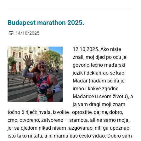
Budapest marathon 2025.
14/10/2025
12.10.2025. Ako niste
znali, moj djed po ocu je
govorio tečno mađarski
jezik i deklarirao se kao
Mađar (nadam se da je
imao i kakve zgodne
Mađarice u svom životu), a
ja vam dragi moji znam
točno 6 riječi: hvala, izvolite, oprostite, da, ne, dobro,
crno, otvoreno, zatvoreno – sramota, ali ne samo moja,
jer sa djedom nikad nisam razgovarao, niti ga upoznao,
isto tako ni tatu, a ni mamu baš često viđao. Dobro sam