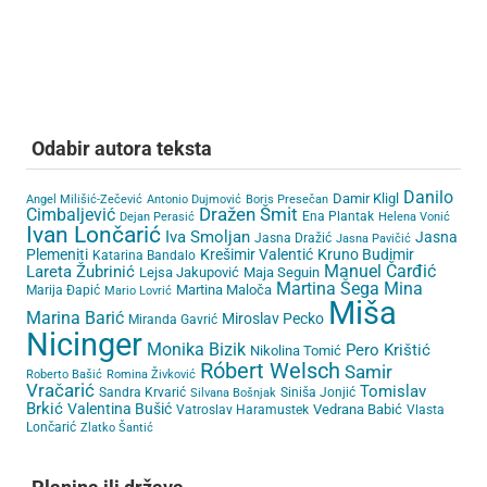
Odabir autora teksta
Danilo
Damir Kligl
Angel Milišić-Zečević
Antonio Dujmović
Boris Presečan
Cimbaljević
Dražen Šmit
Ena Plantak
Dejan Perasić
Helena Vonić
Ivan Lončarić
Iva Smoljan
Jasna
Jasna Dražić
Jasna Pavičić
Plemeniti
Krešimir Valentić
Kruno Budimir
Katarina Bandalo
Lareta Žubrinić
Manuel Čarđić
Lejsa Jakupović
Maja Seguin
Martina Šega
Mina
Martina Maloča
Marija Đapić
Mario Lovrić
Miša
Marina Barić
Miroslav Pecko
Miranda Gavrić
Nicinger
Monika Bizik
Pero Krištić
Nikolina Tomić
Róbert Welsch
Samir
Roberto Bašić
Romina Živković
Vračarić
Tomislav
Sandra Krvarić
Siniša Jonjić
Silvana Bošnjak
Brkić
Valentina Bušić
Vedrana Babić
Vatroslav Haramustek
Vlasta
Lončarić
Zlatko Šantić