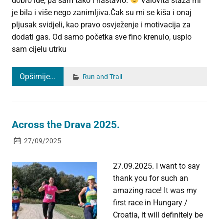
dobro ide, pa sam tako i nastavio.
Valovita staza mi
je bila i više nego zanimljiva.Čak su mi se kiša i onaj
pljusak svidjeli, kao pravo osvježenje i motivacija za
dodati gas. Od samo početka sve fino krenulo, uspio
sam cijelu utrku
Opširnije...
Run and Trail
Across the Drava 2025.
27/09/2025
27.09.2025. I want to say
thank you for such an
amazing race! It was my
first race in Hungary /
Croatia, it will definitely be