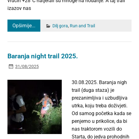
vrućih +28°C natjerali su mnoge na hodanje. A taj trail
izazov nas
Opširnije...
Dilj gora
,
Run and Trail
Baranja night trail 2025.
31/08/2025
30.08.2025. Baranja nigh
trail (duga staza) je
prezanimljiva i uzbudljiva
utrka, koju treba doživjeti.
Od samog početka kada se
penjemo u prikolice, da bi
nas traktorom vozili do
Starta, do jedva prohodnih