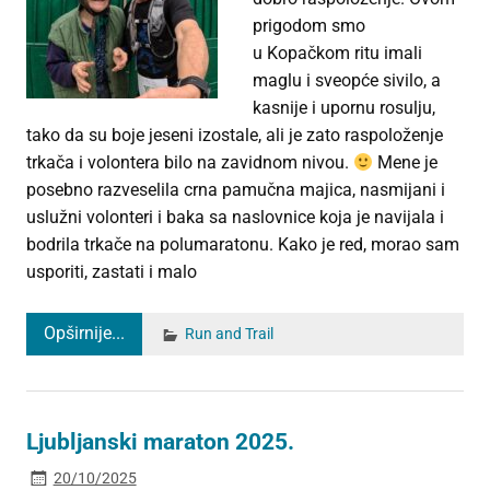
prigodom smo
u Kopačkom ritu imali
maglu i sveopće sivilo, a
kasnije i upornu rosulju,
tako da su boje jeseni izostale, ali je zato raspoloženje
trkača i volontera bilo na zavidnom nivou.
Mene je
posebno razveselila crna pamučna majica, nasmijani i
uslužni volonteri i baka sa naslovnice koja je navijala i
bodrila trkače na polumaratonu. Kako je red, morao sam
usporiti, zastati i malo
Opširnije...
Run and Trail
Ljubljanski maraton 2025.
20/10/2025