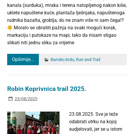
kanala (surduka), mraka i terena natopljenog nakon kiše,
uklete napuštene kuće, plantaža lješnjaka, napuštenoga
rudnika bazalta, groblja, do ne znam više ni sam čega!?
Moralo se obratiti pažnja na svaki mogući korak,
markaciju i putokaze na mapi, tako da nisam stigao
slikati niti jednu sliku za vrijeme
Opširnije...
Bansko brdo
,
Run and Trail
Robin Koprivnica trail 2025.
23/08/2025
23.08.2025. Sve je teže
odabrati utrku na kojoj
sudjelovati, jer se u istom