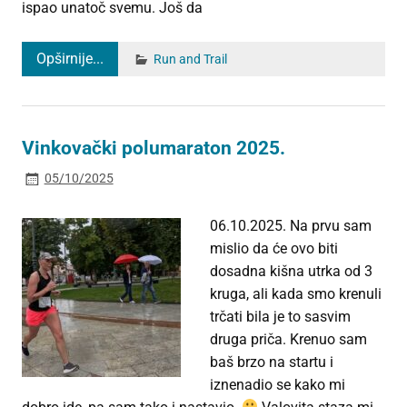
ispao unatoč svemu. Još da
Opširnije...
Run and Trail
Vinkovački polumaraton 2025.
05/10/2025
06.10.2025. Na prvu sam
mislio da će ovo biti
dosadna kišna utrka od 3
kruga, ali kada smo krenuli
trčati bila je to sasvim
druga priča. Krenuo sam
baš brzo na startu i
iznenadio se kako mi