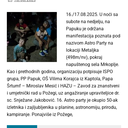
16./17.08.2025. U noći sa
subote na nedjelju, na
Papuku je održana
manifestacija poznata pod
nazivom Astro Party na
lokaciji Metaljka
(498m/nv), pokraj
napuštenog sela Mrkoplje.
Kao i prethodnih godina, organizaciju potpisuje ISPO
grupa, PP Papuk, OŠ Vilima Korajca iz Kaptola, Papa
Šrtumf – Miroslav Mesić i HAZU – Zavod za znanstveni
i umjetnički rad u Požegi, uz angažiranje upraviteljice dr.
sc. Snježane Jakobović. 16. Astro party je okupio 50-ak
izletnika i zajljubljenika u planine, astronomiju, prirodu,
kampiranje. Ponajviše iz Požege,