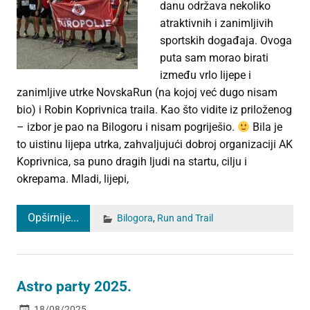
danu održava nekoliko
atraktivnih i zanimljivih
sportskih događaja. Ovoga
puta sam morao birati
između vrlo lijepe i
zanimljive utrke NovskaRun (na kojoj već dugo nisam
bio) i Robin Koprivnica traila. Kao što vidite iz priloženog
– izbor je pao na Bilogoru i nisam pogriješio.
Bila je
to uistinu lijepa utrka, zahvaljujući dobroj organizaciji AK
Koprivnica, sa puno dragih ljudi na startu, cilju i
okrepama. Mladi, lijepi,
Opširnije...
Bilogora
,
Run and Trail
Astro party 2025.
18/08/2025