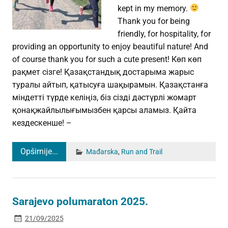
kept in my memory.
Thank you for being
friendly, for hospitality, for
providing an opportunity to enjoy beautiful nature! And
of course thank you for such a cute present! Көп көп
рақмет сізге! Қазақстандық достарыма жарыс
туралы айтып, қатысуға шақырамын. Қазақстанға
міндетті түрде келіңіз, біз сізді дәстүрлі жомарт
қонақжайлылығымызбен қарсы аламыз. Қайта
кездескенше! –
Opširnije...
Mađarska
,
Run and Trail
Sarajevo polumaraton 2025.
21/09/2025