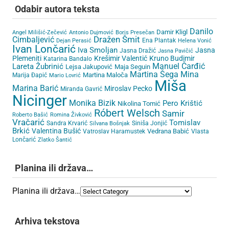
Odabir autora teksta
Danilo
Damir Kligl
Angel Milišić-Zečević
Antonio Dujmović
Boris Presečan
Cimbaljević
Dražen Šmit
Ena Plantak
Dejan Perasić
Helena Vonić
Ivan Lončarić
Iva Smoljan
Jasna
Jasna Dražić
Jasna Pavičić
Plemeniti
Krešimir Valentić
Kruno Budimir
Katarina Bandalo
Lareta Žubrinić
Manuel Čarđić
Lejsa Jakupović
Maja Seguin
Martina Šega
Mina
Martina Maloča
Marija Đapić
Mario Lovrić
Miša
Marina Barić
Miroslav Pecko
Miranda Gavrić
Nicinger
Monika Bizik
Pero Krištić
Nikolina Tomić
Róbert Welsch
Samir
Roberto Bašić
Romina Živković
Vračarić
Tomislav
Sandra Krvarić
Siniša Jonjić
Silvana Bošnjak
Brkić
Valentina Bušić
Vedrana Babić
Vatroslav Haramustek
Vlasta
Lončarić
Zlatko Šantić
Planina ili država…
Planina ili država…
Arhiva tekstova