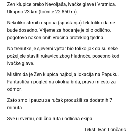
Zen klupice preko Nevoljaša, Ivačke glave i Vratnica.
Ukupno 23 km (točnije 22.850 m).
Nekoliko strmih uspona (spuštanja) tek toliko da ne
bude dosadno. Vrijeme za hodanje je bilo odlično,
pogotovo nakon onih vrućina proteklog tjedna.
Na trenutke je sjeverni vjetar bio toliko jak da su neke
poželjele staviti rukavice zbog hladnoće, posebno kod
Ivačke glave.
Mislim da je Zen klupica najbolja lokacija na Papuku.
Fantastičan pogled na okolna brda, pravo mjesto za
odmor.
Zato smo i pauzu za ručak produžili za dodatnih 7
minuta.
Sve u svemu, odlična ruta i odlična ekipa.
Tekst: Ivan Lončarić