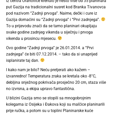
Iz centra Orahovice krenulo je nešto više od 35 planinara
put Gazija na tradicionalni susret kod Branka Tivanovca
pod nazivom “Zadnji prvoga”. Naime, dečki i cure iz
Gazija domaćini su “Zadnji prvoga” i “Prvi zadnjega”.
To u prijevodu znači da se tamo planinari okupljaju
svake godine zadnjeg vikenda u siječnju i prvoga
vikenda u prosincu mjesecu.
Ovo godine “Zadnji prvoga” je 26.01.2014. a “Prvi
zadnjega” će biti 07.12.2014. – tako da si unaprijed
isplanirate taj dan.
I kako nam je bilo? Neću pretjerati ako kažem –
izvanredno! Temperatura zraka se kretala oko -8°C,
debljina snježnog pokrivača prosječno 20 cm, staza više
no izvrsna, a ekipa upravo fantastična.
U blizini Gazija smo se stopili sa mnogobrojnim
kolegama iz Osijeka i Đakova koji su malčice planinarili
prije ručka, a potom su u toplini Planinarske kuće