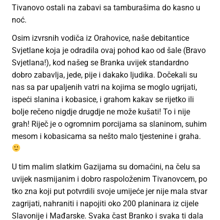
Tivanovo ostali na zabavi sa tamburašima do kasno u
noć.
Osim izvrsnih vodiča iz Orahovice, naše debitantice
Svjetlane koja je odradila ovaj pohod kao od šale (Bravo
Svjetlana!), kod našeg se Branka uvijek standardno
dobro zabavlja, jede, pije i dakako ljudika. Dočekali su
nas sa par upaljenih vatri na kojima se moglo ugrijati,
ispeći slanina i kobasice, i grahom kakav se rijetko ili
bolje rečeno nigdje drugdje ne može kušati! To i nije
grah! Riječ je o ogromnim porcijama sa slaninom, suhim
mesom i kobasicama sa nešto malo tjestenine i graha.
U tim malim slatkim Gazijama su domaćini, na čelu sa
uvijek nasmijanim i dobro raspoloženim Tivanovcem, po
tko zna koji put potvrdili svoje umijeće jer nije mala stvar
zagrijati, nahraniti i napojiti oko 200 planinara iz cijele
Slavonije i Mađarske. Svaka čast Branko i svaka ti dala