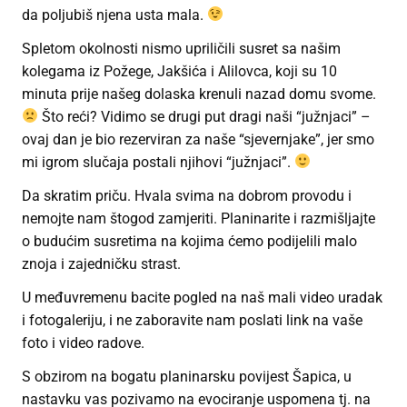
da poljubiš njena usta mala.
Spletom okolnosti nismo upriličili susret sa našim
kolegama iz Požege, Jakšića i Alilovca, koji su 10
minuta prije našeg dolaska krenuli nazad domu svome.
Što reći? Vidimo se drugi put dragi naši “južnjaci” –
ovaj dan je bio rezerviran za naše “sjevernjake”, jer smo
mi igrom slučaja postali njihovi “južnjaci”.
Da skratim priču. Hvala svima na dobrom provodu i
nemojte nam štogod zamjeriti. Planinarite i razmišljajte
o budućim susretima na kojima ćemo podijelili malo
znoja i zajedničku strast.
U međuvremenu bacite pogled na naš mali video uradak
i fotogaleriju, i ne zaboravite nam poslati link na vaše
foto i video radove.
S obzirom na bogatu planinarsku povijest Šapica, u
nastavku vas pozivamo na evociranje uspomena tj. na