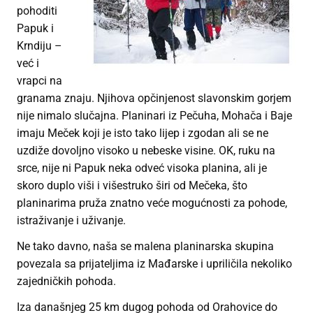
pohoditi
Papuk i
Krndiju –
već i
vrapci na
granama znaju. Njihova opčinjenost slavonskim gorjem
nije nimalo slučajna. Planinari iz Pečuha, Mohača i Baje
imaju Meček koji je isto tako lijep i zgodan ali se ne
uzdiže dovoljno visoko u nebeske visine. OK, ruku na
srce, nije ni Papuk neka odveć visoka planina, ali je
skoro duplo viši i višestruko širi od Mečeka, što
planinarima pruža znatno veće mogućnosti za pohode,
istraživanje i uživanje.
Ne tako davno, naša se malena planinarska skupina
povezala sa prijateljima iz Mađarske i upriličila nekoliko
zajedničkih pohoda.
Iza današnjeg 25 km dugog pohoda od Orahovice do