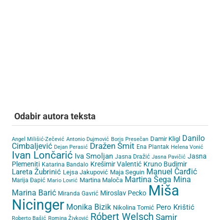
Odabir autora teksta
Danilo
Damir Kligl
Angel Milišić-Zečević
Antonio Dujmović
Boris Presečan
Cimbaljević
Dražen Šmit
Ena Plantak
Dejan Perasić
Helena Vonić
Ivan Lončarić
Iva Smoljan
Jasna
Jasna Dražić
Jasna Pavičić
Plemeniti
Krešimir Valentić
Kruno Budimir
Katarina Bandalo
Lareta Žubrinić
Manuel Čarđić
Lejsa Jakupović
Maja Seguin
Martina Šega
Mina
Martina Maloča
Marija Đapić
Mario Lovrić
Miša
Marina Barić
Miroslav Pecko
Miranda Gavrić
Nicinger
Monika Bizik
Pero Krištić
Nikolina Tomić
Róbert Welsch
Samir
Roberto Bašić
Romina Živković