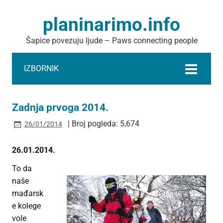
planinarimo.info
Šapice povezuju ljude – Paws connecting people
IZBORNIK
Zadnja prvoga 2014.
| Broj pogleda: 5,674
26/01/2014
26.01.2014.
To da
naše
mađarsk
e kolege
vole