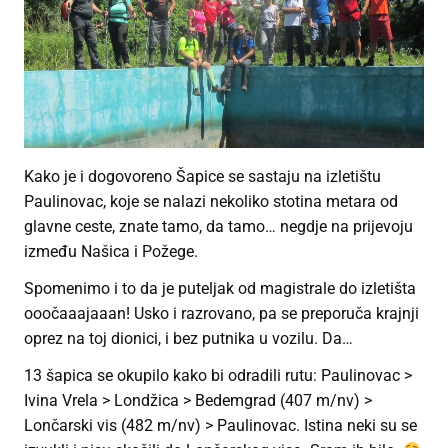
Kako je i dogovoreno Šapice se sastaju na izletištu
Paulinovac, koje se nalazi nekoliko stotina metara od
glavne ceste, znate tamo, da tamo… negdje na prijevoju
između Našica i Požege.
Spomenimo i to da je puteljak od magistrale do izletišta
ooočaaajaaan! Usko i razrovano, pa se preporuča krajnji
oprez na toj dionici, i bez putnika u vozilu. Da…
13 šapica se okupilo kako bi odradili rutu: Paulinovac >
Ivina Vrela > Londžica > Bedemgrad (407 m/nv) >
Lončarski vis (482 m/nv) > Paulinovac. Istina neki su se