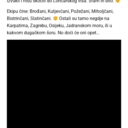
izvukli i nisu skočili do Lončarskog visa. Sram ih bilo.
Ekipu čine: Brođani, Kutjevčani, Požežani, Miholjčani,
Bistrinčani, Slatinčani.
Ostali su tamo negdje na
Karpatima, Zagrebu, Osijeku, Jadranskom moru, ili u
kakvom dugačkom šoru. No doći će oni opet…