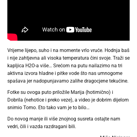
Vrijeme lijepo, suho i na momente vrlo vruće. Hodnja baš
i nije zahtjevna ali visoka temperatura čini svoje. Traži se
kapljica H2O-a više… Srećom na putu nailazimo na tri
aktivna izvora hladne i pitke vode što nas umnogome
spašava jer nadopunjavamo zalihe dragocjene tekućine.
Fotke su ovoga puto priložile Marija (hotimično) i
Dobrila (nehotice i preko veze), a video je dobrim dijelom
snimio Tomo. Eto tako vam je to bilo…
Do novog manje ili više znojnog susreta ostajte nam
vedri, čili i vazda razdragani bili.