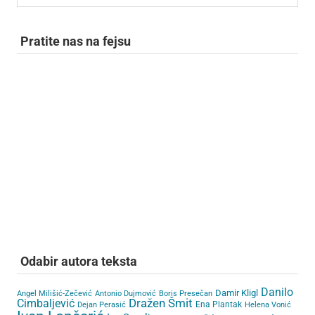
Pratite nas na fejsu
Odabir autora teksta
Danilo
Damir Kligl
Angel Milišić-Zečević
Antonio Dujmović
Boris Presečan
Cimbaljević
Dražen Šmit
Ena Plantak
Dejan Perasić
Helena Vonić