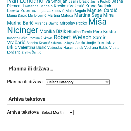
Ivan Lončarić
Iva Smoljan
Jasna
Jasna Dražić
Jasna Pavičić
Plemeniti
Krešimir Valentić
Kruno Budimir
Katarina Bandalo
Lareta Žubrinić
Manuel Čarđić
Lejsa Jakupović
Maja Seguin
Martina Šega
Mina
Martina Maloča
Marija Đapić
Mario Lovrić
Miša
Marina Barić
Miroslav Pecko
Miranda Gavrić
Nicinger
Monika Bizik
Pero Krištić
Nikolina Tomić
Róbert Welsch
Samir
Roberto Bašić
Romina Živković
Vračarić
Tomislav
Sandra Krvarić
Siniša Jonjić
Silvana Bošnjak
Brkić
Valentina Bušić
Vedrana Babić
Vatroslav Haramustek
Vlasta
Lončarić
Zlatko Šantić
Planina ili država…
Planina ili država…
Arhiva tekstova
Arhiva tekstova