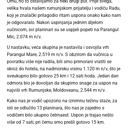
Omu, no to ostavljamo za neki drugi put. Prije svega,
velika hvala našem rumunjskom prijatelju i vodiču Radu,
koji je znalački prilagodio ritam uspona onako kako nam
je odgovaralo. Nakon uspinjanja jednim dijelom
vučnicom, svi planinari su se uspjeli popeti na Parangul
Mic, 2.074 m n/v.
U nastavku, veća skupina je nastavila i osvojila vrh
Parangul Mare, 2.519 m n/v. S obzirom da vučnica u
povratku više nije radila, bili smo primorani vratiti se
skroz do hotela, na nadmorsku visinu 1.120 m n/v, što je
sveukupno bilo gotovo 25 km i 12 sati hoda. Jedan dan
odmora bio je dovoljan da skupimo snage za uspon na
najviši vrh Rumunjske, Moldoveanu, 2.544 m n/v.
Kako nas je vodič upozorio na iznimnu težinu staze, za
isti se odlučilo 13 planinara, što nas je zajedno s
vodičem bilo ukupno četrnaest. Uspon je trajao nešto
više od 7 sati, pri čemu smo prešli gotovo 15 km.