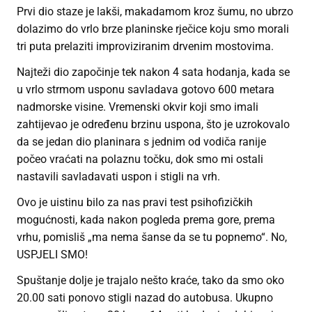
Prvi dio staze je lakši, makadamom kroz šumu, no ubrzo
dolazimo do vrlo brze planinske rječice koju smo morali
tri puta prelaziti improviziranim drvenim mostovima.
Najteži dio započinje tek nakon 4 sata hodanja, kada se
u vrlo strmom usponu savladava gotovo 600 metara
nadmorske visine. Vremenski okvir koji smo imali
zahtijevao je određenu brzinu uspona, što je uzrokovalo
da se jedan dio planinara s jednim od vodiča ranije
počeo vraćati na polaznu točku, dok smo mi ostali
nastavili savladavati uspon i stigli na vrh.
Ovo je uistinu bilo za nas pravi test psihofizičkih
mogućnosti, kada nakon pogleda prema gore, prema
vrhu, pomisliš „ma nema šanse da se tu popnemo“. No,
USPJELI SMO!
Spuštanje dolje je trajalo nešto kraće, tako da smo oko
20.00 sati ponovo stigli nazad do autobusa. Ukupno