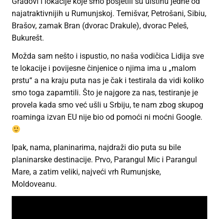
Gradovi i lokacije koje smo posjetili su uistinu jedne od
najatraktivnijih u Rumunjskoj. Temišvar, Petrošani, Sibiu,
Brašov, zamak Bran (dvorac Drakule), dvorac Peleš,
Bukurešt.
Možda sam nešto i ispustio, no naša vodičica Lidija sve
te lokacije i povijesne činjenice o njima ima u „malom
prstu“ a na kraju puta nas je čak i testirala da vidi koliko
smo toga zapamtili. Što je najgore za nas, testiranje je
provela kada smo već ušli u Srbiju, te nam zbog skupog
roaminga izvan EU nije bio od pomoći ni moćni Google.
Ipak, nama, planinarima, najdraži dio puta su bile
planinarske destinacije. Prvo, Parangul Mic i Parangul
Mare, a zatim veliki, najveći vrh Rumunjske,
Moldoveanu.