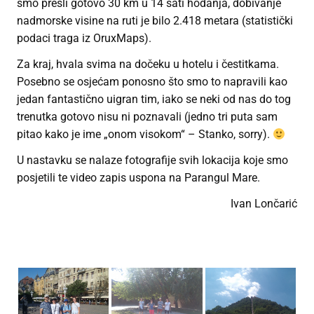
smo prešli gotovo 30 km u 14 sati hodanja, dobivanje
nadmorske visine na ruti je bilo 2.418 metara (statistički
podaci traga iz OruxMaps).
Za kraj, hvala svima na dočeku u hotelu i čestitkama.
Posebno se osjećam ponosno što smo to napravili kao
jedan fantastično uigran tim, iako se neki od nas do tog
trenutka gotovo nisu ni poznavali (jedno tri puta sam
pitao kako je ime „onom visokom“ – Stanko, sorry).
U nastavku se nalaze fotografije svih lokacija koje smo
posjetili te video zapis uspona na Parangul Mare.
Ivan Lončarić