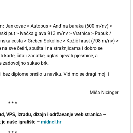
om
:
Jankovac > Autobus > Anđina baraka (600 m/nv) >
ki put > Ivačka glava 913 m/nv > Vratnice > Papuk /
ska cesta > Greben Sokoline > Kožič hrast (708 m/nv) >
na sve četiri, spuštali na stražnjicama i dobro se
i karte, čitali zadatke, uglas pjevali pjesmice, a
je zadovoljno sukao brk.
i bez diplome prešlo u naviku. Vidimo se dragi moji i
Miša Nicinger
* * *
d, VPS, izradu, dizajn i održavanje web stranica –
 je naše igralište –
midnel.hr
* * *