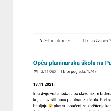
Početna stranica
Tko su Šapice
Opća planinarska škola na P
| Broj pogleda: 1,747
13/11/2021
13.11.2021.
Ima dvije vrste hodača po slavonskim brdima i
koji su svršili, opću planinarsku školu. Prvi
bauljaju
plus su obučeni za korištenje ko