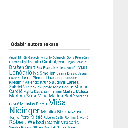
Odabir autora teksta
Angel Milišić-Zečević
Antonio Dujmović
Boris Presečan
Danilo Cimbaljević
Damir Kligl
Dejan Perasić
Ivan
Dražen Šmit
Ena Plantak
Helena Vonić
Lončarić
Iva Smoljan
Jasna Dražić
Jasna
Jasna Plemeniti
Katarina Bandalo
Pavičić
Lareta
Krešimir Valentić
Kruno Budimir
Žubrinić
Manuel
Lejsa Jakupović
Maja Seguin
Čarđić
Martina Maloča
Marija Đapić
Mario Lovrić
Martina Šega
Mina Marina Barić
Miranda
Miša
Miroslav Pecko
Gavrić
Nicinger
Monika Bizik
Nikolina
Pero Krištić
Tomić
Roberto Bašić
Romina Živković
Róbert Welsch
Samir Vračarić
Sandra Krvarić
Siniša Jonjić
Silvana Bošnjak