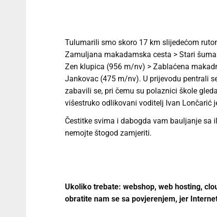
Tulumarili smo skoro 17 km slijedećom rut
Zamuljana makadamska cesta > Stari šumars
Zen klupica (956 m/nv) > Zablaćena makadm
Jankovac (475 m/nv). U prijevodu pentrali se 
zabavili se, pri čemu su polaznici škole gledal
višestruko odlikovani voditelj Ivan Lončarić 
Čestitke svima i dabogda vam bauljanje sa il
nemojte štogod zamjeriti.
Ukoliko trebate: webshop, web hosting, clou
obratite nam se sa povjerenjem, jer Internet