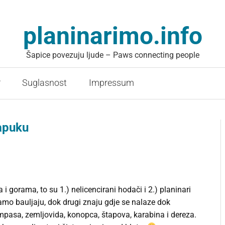
planinarimo.info
Šapice povezuju ljude – Paws connecting people
?
Suglasnost
Impressum
apuku
 gorama, to su 1.) nelicencirani hodači i 2.) planinari
 samo bauljaju, dok drugi znaju gdje se nalaze dok
mpasa, zemljovida, konopca, štapova, karabina i dereza.