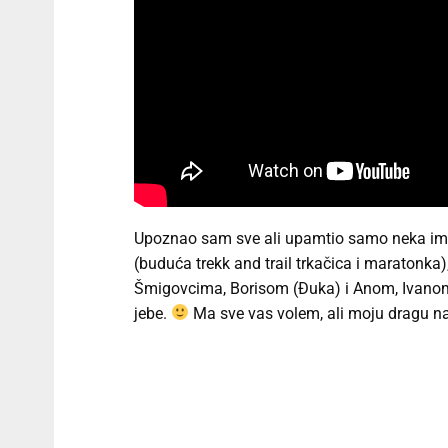
Upoznao sam sve ali upamtio samo neka ime
(buduća trekk and trail trkačica i maratonk
Šmigovcima, Borisom (Đuka) i Anom, Ivanom
jebe.
Ma sve vas volem, ali moju dragu na