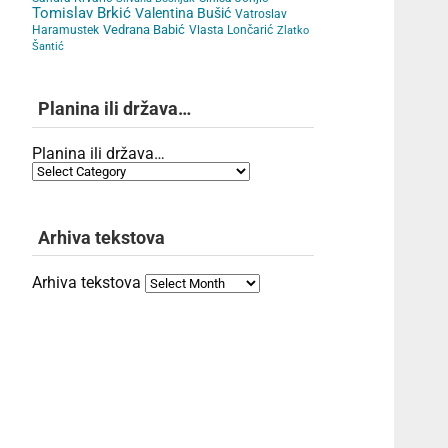
Tomislav Brkić
Valentina Bušić
Vatroslav
Vedrana Babić
Haramustek
Vlasta Lončarić
Zlatko
Šantić
Planina ili država…
Planina ili država…
Arhiva tekstova
Arhiva tekstova