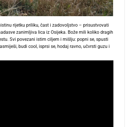
tinu rijetku priliku, čast i zadovoljstvo – prisustvovati
adasve zanimljiva lica iz Osijeka. Bože mili koliko dragih
stu. Svi povezani istim ciljem i mišlju: popni se, spusti
nasmiješi, budi cool, isprsi se, hodaj ravno, učvrsti guzu i