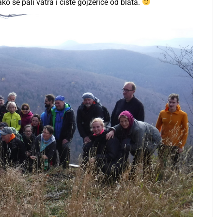
ko se pali vatra i čiste gojzerice od blata.