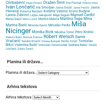
Cimbaljević
Dražen Šmit
Ena Plantak
Dejan Perasić
Helena Vonić
Ivan Lončarić
Iva Smoljan
Jasna
Jasna Dražić
Jasna Pavičić
Plemeniti
Krešimir Valentić
Kruno Budimir
Katarina Bandalo
Lareta Žubrinić
Manuel Čarđić
Lejsa Jakupović
Maja Seguin
Martina Šega
Mina
Martina Maloča
Marija Đapić
Mario Lovrić
Miša
Marina Barić
Miroslav Pecko
Miranda Gavrić
Nicinger
Monika Bizik
Pero Krištić
Nikolina Tomić
Róbert Welsch
Samir
Roberto Bašić
Romina Živković
Vračarić
Tomislav
Sandra Krvarić
Siniša Jonjić
Silvana Bošnjak
Brkić
Valentina Bušić
Vedrana Babić
Vatroslav Haramustek
Vlasta
Lončarić
Zlatko Šantić
Planina ili država…
Planina ili država…
Arhiva tekstova
Arhiva tekstova