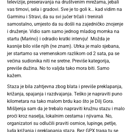
televizije, preseravanja na društvenim mrežama, jebali
vas timovi, sela i gradovi. Sve je to goli k… kad vidim na
Garminu i Stravi, da su svi jučer trčali i trenirali
samostalno, umjesto da su došli na zajedničko znojenje
i druženje. Vidio sam samo jednog mladog momka na
startu (Marino) i odradio kratki intervju! Možda je
kasnije bilo više njih (ne znam). Utrka je malo sjebana,
jer startamo sa vremenskom razlikom od 2 sata, pa se
većina sudionika niti ne sretne. Previše kategorija,
previše dužina. No to valjda tako mora biti. Samo
kažem.
Staza je bila zahtjevna zbog blata i previše preklapanja,
križanja, spajanja i razdvajanja. Teško je napraviti puno
kilometara na tako malom brdu kao što je Dilj Gora.
Mišljenja sam da je trebalo napraviti kružnu stazu i malo
proći kroz naselja, lokalnim cestama i njivama. No,
organizatori su odlučili praviti osmice, lupinge, petlje,
luda križanja i preklapanja staza. Bez GPX traga tu se