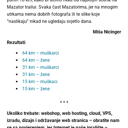
Mazator trailui. Svaka čast Mazatorima, jer na mnogim
utrkama nema dobrih fotografa ili te slike koje
“naslikaju” nikad ne ugledaju svjetlo dana.
Miša Nicinger
Rezultati:
64 km – muškarci
64 km – žene
31 km – muškarci
31 km – žene
15 km – muškaci
15 km – žene
* * *
Ukoliko trebate: webshop, web hosting, cloud, VPS,
izradu, dizajn i održavanje web stranica – obratite nam
se sa povjerenjem, jer Internet je naše igralište –