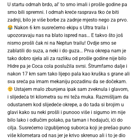
U startu odmah brdo, al’ to smo imali i prošle godine pa
smo bili spremni. I odmah kreće rasprava tko će biti
zadnji, bilo je više borbe za zadnje mjesto nego za prvo.
Nakon 6 km susrećemo ekipu s Ultra traila i
upozoravaju nas na blato ispred nas… E takvo što još
nismo prošli čak ni na Neptun trailu! Ovdje smo se
zablatili do suza, a neki i do guza… Prva okrepa nam je
tako dobro sjela ali za razliku od prošle godine nije bilo
Hidre pa je Coca cola poslužila svrsi. Štrumfamo dalje i
nakon 17 km sam tako lijepo pala kao kruška s grane ali
sva sreća pa imam mekaniju pozadinu da se dočekam.
Ustajem malo zbunjena ipak sam zveknula i glavom,
i slijedeća tri kilometra su mi teža muka. Razmišljam da
odustanem kod slijedeće okrepe, a do tada si brojim u
glavi kako su neki prošli i punooo više i sigurno im nije
bilo lako i odlučim polako, pa taman i hodajući, ići do
cilja. Susrećemo izgubljenog suborca koji je prešao puno
više kilometara od nas jer je krivo skrenuo ali i to je dio