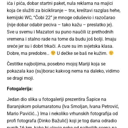
ića i pića, dobar startni paket, nula reklama na majici
koja će služiti za bicikliranje – tnx, kreštavi razglas hehe,
kemijski WC, “Čobi 22” je mnoge oduševio i razočarao
(nije dobar odabir peciva – tako kažu – preslatko je).
Sve u svemu i Mazatori su puno naučili iz prethodnih
vremena i stalno rade na tome da budu još bolji. Imaju
sreće jer su i dobri trkači. A cure su im svjetska klasa.
Dobre, ma predobre…
U dečke se baš ne kužim.
Čestitke najboljima, posebno mojoj Mariji koja se
pokazala kao (su)borac kakvog nema na daleko, vidimo
se dragi moji.
Fotogalerija:
Jedan dio slika u fotogaleriji prezentira Šapice na
Baranjskom polumaratonu (Iva Smoljan, Ivana Petrović,
Mario Pavićić…) Ima i nekoliko vrhunskih fotografija od
profi fotografa (Dinko Bažulić) koji je tog dana odradio
punih 16 km, kako bi ulovio neke od najboljih scena na