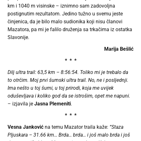
km i 1040 m visinske – iznimno sam zadovoljna
postignutim rezultatom. Jedino tužno u svemu jeste
činjenica, da je bilo malo sudionika koji nisu članovi
Mazatora, pa mi je falilo druženja sa trkačima iz ostatka
Slavonije.
Marija Bešlić
* * *
Dilj ultra trail: 63,5 km – 8:56:54. Toliko mi je trebalo da
to otrčim. Moj prvi šumski ultra trail. No, ne i posljednji.
Ima nešto u toj šumi, u toj prirodi, koja me uvijek
oduševljava i koliko god da se istrošim, opet me napuni.
– izjavila je
Jasna Plemeniti
.
* * *
Vesna Janković
na temu Mazator traila kaže:
“Staza
Pljuskara – 31.66 km…
Brda… brda… i još malo brda i još