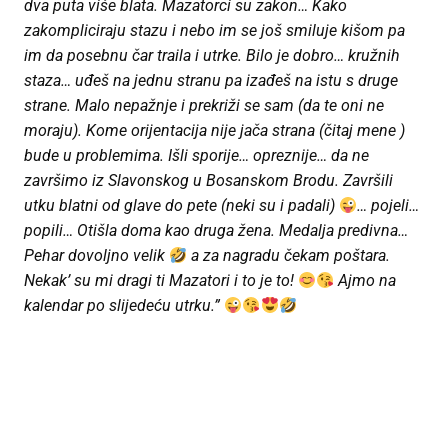
dva puta više blata.
Mazatorci su zakon… Kako
zakompliciraju stazu i nebo im se još smiluje kišom pa
im da posebnu čar traila i utrke.
Bilo je dobro… kružnih
staza… uđeš na jednu stranu pa izađeš na istu s druge
strane.
Malo nepažnje i prekriži se sam (da te oni ne
moraju). K
ome orijentacija nije jača strana (čitaj mene )
bude u problemima.
Išli sporije… opreznije… da ne
završimo iz Slavonskog u Bosanskom Brodu.
Završili
utku blatni od glave do pete (neki su i padali)
… pojeli…
popili…
Otišla doma kao druga žena.
Medalja predivna…
Pehar dovoljno velik
a za nagradu čekam poštara.
Nekak’ su mi dragi ti Mazatori i to je to!
Ajmo na
kalendar po slijedeću utrku.”