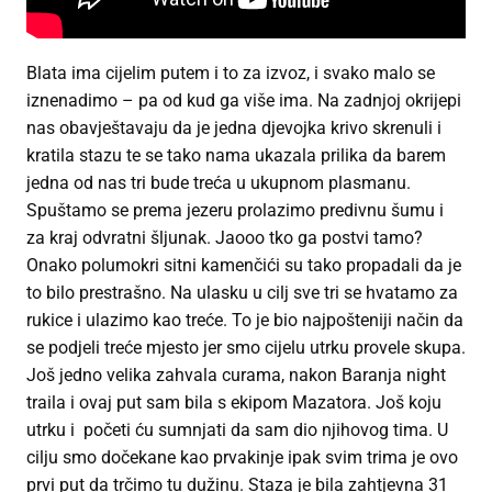
Blata ima cijelim putem i to za izvoz, i svako malo se
iznenadimo – pa od kud ga više ima. Na zadnjoj okrijepi
nas obavještavaju da je jedna djevojka krivo skrenuli i
kratila stazu te se tako nama ukazala prilika da barem
jedna od nas tri bude treća u ukupnom plasmanu.
Spuštamo se prema jezeru prolazimo predivnu šumu i
za kraj odvratni šljunak. Jaooo tko ga postvi tamo?
Onako polumokri sitni kamenčići su tako propadali da je
to bilo prestrašno. Na ulasku u cilj sve tri se hvatamo za
rukice i ulazimo kao treće. To je bio najpošteniji način da
se podjeli treće mjesto jer smo cijelu utrku provele skupa.
Još jedno velika zahvala curama, nakon Baranja night
traila i ovaj put sam bila s ekipom Mazatora. Još koju
utrku i početi ću sumnjati da sam dio njihovog tima. U
cilju smo dočekane kao prvakinje ipak svim trima je ovo
prvi put da trčimo tu dužinu. Staza je bila zahtjevna 31