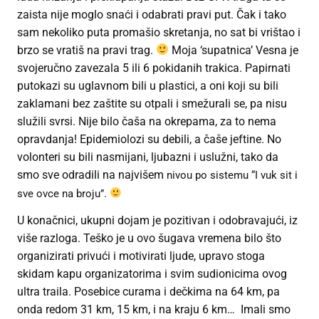
zaista nije moglo snaći i odabrati pravi put. Čak i tako
sam nekoliko puta promašio skretanja, no sat bi vrištao i
brzo se vratiš na pravi trag.
Moja ‘supatnica’ Vesna je
svojeručno zavezala 5 ili 6 pokidanih trakica. Papirnati
putokazi su uglavnom bili u plastici, a oni koji su bili
zaklamani bez zaštite su otpali i smežurali se, pa nisu
služili svrsi. Nije bilo čaša na okrepama, za to nema
opravdanja! Epidemiolozi su debili, a čaše jeftine. No
volonteri su bili nasmijani, ljubazni i uslužni, tako da
smo sve odradili na najvišem
nivou po sistemu “I vuk sit i
sve ovce na broju”.
U konačnici, ukupni dojam je pozitivan i odobravajući, iz
više razloga. Teško je u ovo šugava vremena bilo što
organizirati privući i motivirati ljude, upravo stoga
skidam kapu organizatorima i svim sudionicima ovog
ultra traila. Posebice curama i dečkima na 64 km, pa
onda redom 31 km, 15 km, i na kraju 6 km… Imali smo