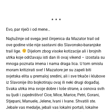
* * *
Evo, par riječi i od mene…
Najtužinje od svega jest činjenica da Mazator trail od
ove godine više nije sastavni dio Slavonsko-baranjske
trail lige.
Dijelom zbog visoke kotizacije ali i brojnih
utrka koje održavaju isti dan ili ovaj vikend – izostala su
mnoga poznata imena i nama draga lica. U tom smislu
moram kritizirati sve! I Mazatore jer su zapeli biti
svjetska elita u premaloj sredini, ali i sve trkače i klubove
iz Slavonije što bojkotiraju ovaj ili neki drugi događaj.
Svaka utrka ima svoje dobre i loše strane, a osnova svih
su ljudi i zajedništvo! Cice, Mice, Marice, Petri, Gorani,
Stjepani, Manuele, Jelene, Ivani i Ivane. Shvatili ste.
Jebale vas medalje, jebali vas lokalni portali, lokalne