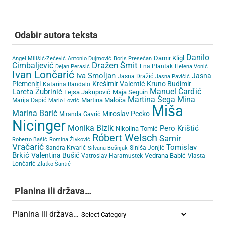
Odabir autora teksta
Danilo
Damir Kligl
Angel Milišić-Zečević
Antonio Dujmović
Boris Presečan
Cimbaljević
Dražen Šmit
Ena Plantak
Dejan Perasić
Helena Vonić
Ivan Lončarić
Iva Smoljan
Jasna
Jasna Dražić
Jasna Pavičić
Plemeniti
Krešimir Valentić
Kruno Budimir
Katarina Bandalo
Lareta Žubrinić
Manuel Čarđić
Lejsa Jakupović
Maja Seguin
Martina Šega
Mina
Martina Maloča
Marija Đapić
Mario Lovrić
Miša
Marina Barić
Miroslav Pecko
Miranda Gavrić
Nicinger
Monika Bizik
Pero Krištić
Nikolina Tomić
Róbert Welsch
Samir
Roberto Bašić
Romina Živković
Vračarić
Tomislav
Sandra Krvarić
Siniša Jonjić
Silvana Bošnjak
Brkić
Valentina Bušić
Vedrana Babić
Vatroslav Haramustek
Vlasta
Lončarić
Zlatko Šantić
Planina ili država…
Planina ili država…