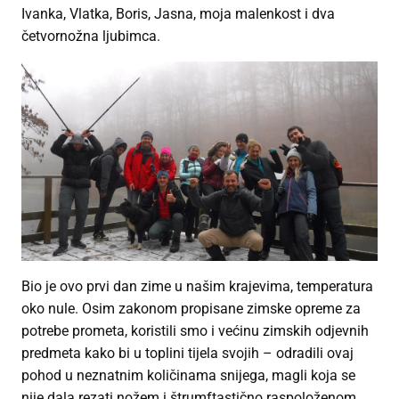
Ivanka, Vlatka, Boris, Jasna, moja malenkost i dva
četvornožna ljubimca.
Bio je ovo prvi dan zime u našim krajevima, temperatura
oko nule. Osim zakonom propisane zimske opreme za
potrebe prometa, koristili smo i većinu zimskih odjevnih
predmeta kako bi u toplini tijela svojih – odradili ovaj
pohod u neznatnim količinama snijega, magli koja se
nije dala rezati nožem i štrumftastično raspoloženom