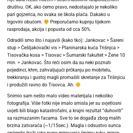
društvu. OK, ako ćemo pravo, nedostajalo je nekoliko
pari gojzerica, no svaka se škola plaća. Dakako u
trgovini obućom.
Preporučamo kupnju tijekom
rasprodaja, akcija i popusta od cca 50%.
Odradili smo što i najavili (kako tko): Jankovac > Šareni
stup > Češljakovački vis > Planinarska kuća Trišnjca >
Tisovačka kosa > Tisovac > Šumarski fakultet > Žene 10
min. > Jankovac. Što reći osim da su neki poznati
pojedinci, khm, zahvaljujući prčkanju po mobitelu,
trekkiranju i gustoj magli promašili skretanje za Trišnjicu
i produžili ravno do Tisovca. Ah.
Snimio sam nešto malo video materijala i nekoliko
fotografija. Više fotki nije imalo smisla jer su svjetlosni
uvjeti bili blago katastrofalni, a krajni rezultat “duhoviti”
sa razmazanim facama. Sve to se događa zbog malih
brzina zatvarača (~1/15sec.). Magla i odsustvo sunca
općenito traži jako puno mirovanja (mirnu ruku, miran