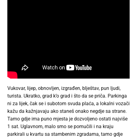
Vukovar, lijep, obnovljen, izgrađen, blještav, pun ljudi,
turista. Ukratko, grad k’o grad i što da se priča. Parkinga
ni za lijek, čak se i subotom svuda plaća, a lokalni vozači
kažu da kažnjavaju ako staneš onako negdje sa strane.
Tamo gdje ima puno mjesta je dozvoljeno ostati najviše
1 sat. Uglavnom, malo smo se pomučili i na kraju
parkirali u kvartu sa stambenim zgradama, tamo gdje