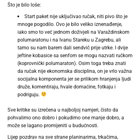
Što je bilo loše:
Start paket nije uključivao ručak, niti pivo što je
mnoge pogodilo. Ovo je bilo veliko iznenađenje,
iako smo to već jednom doživjeli na Varaždinskom
polumaratonu i na Ivanu Stareku u Zagrebu, ali
tamo su nam barem dali sendvič prije utrke. I dvije
jeftine kobasice sa senfom se mogu nazvati ručkom
(koprovnički polumaraton). Osim toga treba znati
da ručak nije ekonomska disciplina, on je vrlo važna
socijalna komponenta jer se prilikom hranjenja ljudi
druže, komentiraju, hvale domaćine, fotkaju i
podriguju.
Sve kritike su izrečena u najboljoj namjeri, čisto da
pohvalimo ono dobro i pokudimo one manje dobro, a
može se lagano promijeniti u budućnosti.
Lijep pozdrav na sve strane planinarima, trkačima,