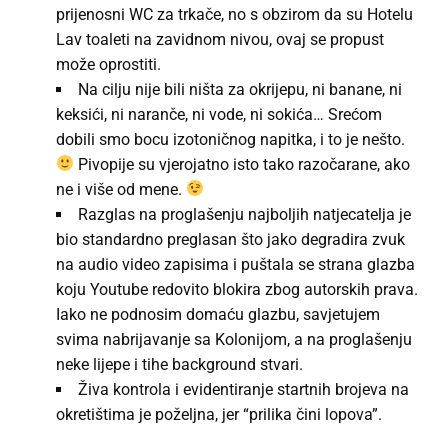
prijenosni WC za trkače, no s obzirom da su Hotelu
Lav toaleti na zavidnom nivou, ovaj se propust
može oprostiti.
Na cilju nije bili ništa za okrijepu, ni banane, ni
keksići, ni naranče, ni vode, ni sokića… Srećom
dobili smo bocu izotoničnog napitka, i to je nešto.
Pivopije su vjerojatno isto tako razočarane, ako
ne i više od mene.
Razglas na proglašenju najboljih natjecatelja je
bio standardno preglasan što jako degradira zvuk
na audio video zapisima i puštala se strana glazba
koju Youtube redovito blokira zbog autorskih prava.
Iako ne podnosim domaću glazbu, savjetujem
svima nabrijavanje sa Kolonijom, a na proglašenju
neke lijepe i tihe background stvari.
Živa kontrola i evidentiranje startnih brojeva na
okretištima je poželjna, jer “prilika čini lopova”.