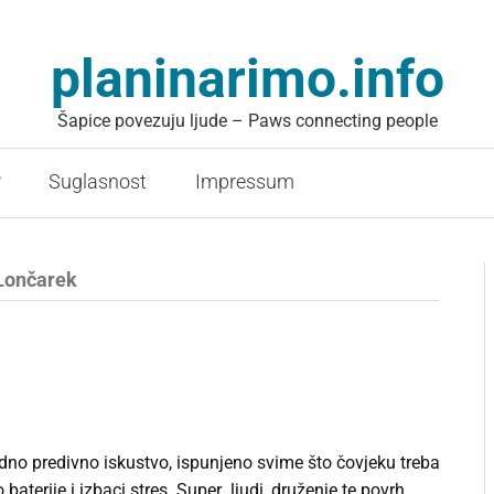
planinarimo.info
Šapice povezuju ljude – Paws connecting people
?
Suglasnost
Impressum
 Lončarek
dno predivno iskustvo, ispunjeno svime što čovjeku treba
baterije i izbaci stres. Super ljudi, druženje te povrh