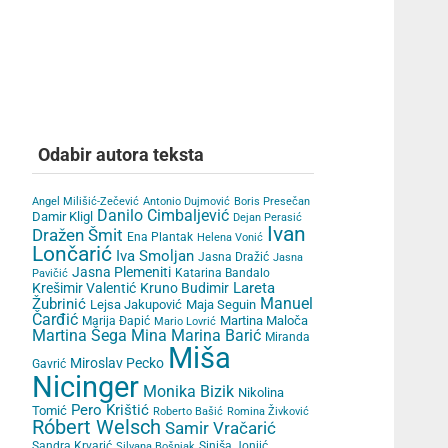
Odabir autora teksta
Angel Milišić-Zečević
Antonio Dujmović
Boris Presečan
Danilo Cimbaljević
Damir Kligl
Dejan Perasić
Ivan
Dražen Šmit
Ena Plantak
Helena Vonić
Lončarić
Iva Smoljan
Jasna Dražić
Jasna
Jasna Plemeniti
Katarina Bandalo
Pavičić
Lareta
Krešimir Valentić
Kruno Budimir
Žubrinić
Manuel
Lejsa Jakupović
Maja Seguin
Čarđić
Martina Maloča
Marija Đapić
Mario Lovrić
Martina Šega
Mina Marina Barić
Miranda
Miša
Miroslav Pecko
Gavrić
Nicinger
Monika Bizik
Nikolina
Pero Krištić
Tomić
Roberto Bašić
Romina Živković
Róbert Welsch
Samir Vračarić
Sandra Krvarić
Siniša Jonjić
Silvana Bošnjak