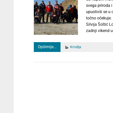
svega priroda 
upustivši se u 
točno očekuje.
Silvija Šoltić 
zadnji vikend u
Opširnije...
Krndija