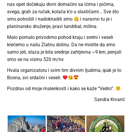
nas opet dočekuju divni domaćini sa ićima i pićima,
svega, grah za ručak, kolača k’o u slastičarni… Sve što
smo potrošili i nadoknadili smo
i naravno tu je i
planinarsko druženje, pravi tandrbal, milina.
Malo pomalo privodimo pohod kraju i sretni i veseli
krećemo u našu Zlatnu dolinu. Da ne mislite da smo
samo jeli, staza je bila srednje zahtjevna ~9 km, penjali
smo se na visinu 520 m/nv.
Hvala organizatoru i svim tim divnim ljudima, ipak je to
Bosna, svi srdačni i veseli.
Pozdrav od moje malenkosti i kako se kaže “Vedro”.
Sandra Krvarić