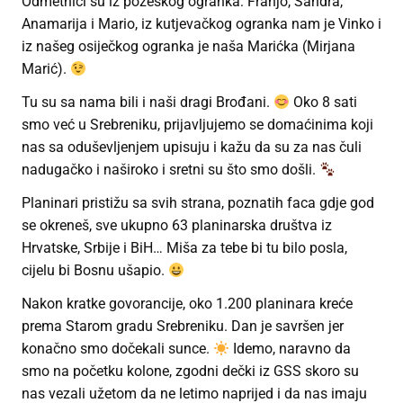
Odmetnici su iz požeškog ogranka: Franjo, Sandra,
Anamarija i Mario, iz kutjevačkog ogranka nam je Vinko i
iz našeg osiječkog ogranka je naša Marićka (Mirjana
Marić).
Tu su sa nama bili i naši dragi Brođani.
Oko 8 sati
smo već u Srebreniku, prijavljujemo se domaćinima koji
nas sa oduševljenjem upisuju i kažu da su za nas čuli
nadugačko i naširoko i sretni su što smo došli.
Planinari pristižu sa svih strana, poznatih faca gdje god
se okreneš, sve ukupno 63 planinarska društva iz
Hrvatske, Srbije i BiH… Miša za tebe bi tu bilo posla,
cijelu bi Bosnu ušapio.
Nakon kratke govorancije, oko 1.200 planinara kreće
prema Starom gradu Srebreniku. Dan je savršen jer
konačno smo dočekali sunce.
Idemo, naravno da
smo na početku kolone, zgodni dečki iz GSS skoro su
nas vezali užetom da ne letimo naprijed i da nas imaju