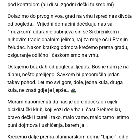
pod kontrolom (ali di su zgodni dečki tu smo mi).
Dolazimo do prvog nivoa, grad na vrhu ispred nas divota
od pogleda… Vrijedni domaćini dočekuju nas sa
“muzikom” udaranje bubnjeva širi se Srebrenikom i
njihovim tradicionalnim jelima, raj za moje oči i Franjin
želudac. Nakon kratkog odmora krećemo prema gradu,
osiguranje odlično i časkom smo na vrhu.
Ostajemo bez dah od pogleda, ljepota Bosne nam je na
dlanu, nešto prelijepo! Savkom bi preporučila jedan
takav pohod. Letimo svi gore, dole, jedna kula, druga
kula, ne znaš gdje je ljepše…
Moram napomenuti da nas je gore dočekao i cijeli
biciklistički klub, koji vozi do vrha u čast Srebreniku,
bravo dečki i cure! I tako, malo vamo, malo tamo letimo
puni dojmova i ushićenja, barem ja…
Krećemo dalje prema planinarskom domu “Lipici”, gdje