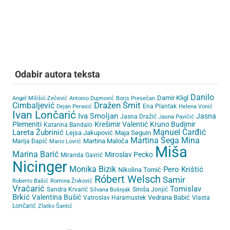
Odabir autora teksta
Danilo
Damir Kligl
Angel Milišić-Zečević
Antonio Dujmović
Boris Presečan
Cimbaljević
Dražen Šmit
Ena Plantak
Dejan Perasić
Helena Vonić
Ivan Lončarić
Iva Smoljan
Jasna
Jasna Dražić
Jasna Pavičić
Plemeniti
Krešimir Valentić
Kruno Budimir
Katarina Bandalo
Lareta Žubrinić
Manuel Čarđić
Lejsa Jakupović
Maja Seguin
Martina Šega
Mina
Martina Maloča
Marija Đapić
Mario Lovrić
Miša
Marina Barić
Miroslav Pecko
Miranda Gavrić
Nicinger
Monika Bizik
Pero Krištić
Nikolina Tomić
Róbert Welsch
Samir
Roberto Bašić
Romina Živković
Vračarić
Tomislav
Sandra Krvarić
Siniša Jonjić
Silvana Bošnjak
Brkić
Valentina Bušić
Vedrana Babić
Vatroslav Haramustek
Vlasta
Lončarić
Zlatko Šantić