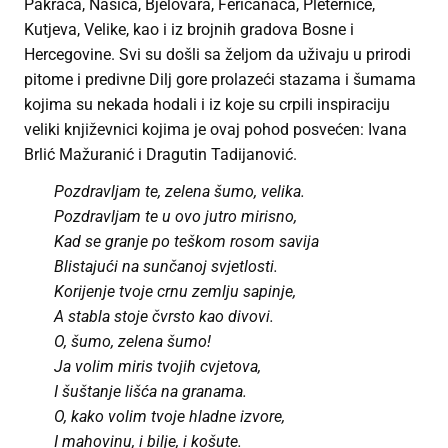
Pakraca, Našica, Bjelovara, Feričanaca, Pleternice,
Kutjeva, Velike, kao i iz brojnih gradova Bosne i
Hercegovine. Svi su došli sa željom da uživaju u prirodi
pitome i predivne Dilj gore prolazeći stazama i šumama
kojima su nekada hodali i iz koje su crpili inspiraciju
veliki književnici kojima je ovaj pohod posvećen: Ivana
Brlić Mažuranić i Dragutin Tadijanović.
Pozdravljam te, zelena šumo, velika.
Pozdravljam te u ovo jutro mirisno,
Kad se granje po teškom rosom savija
Blistajući na sunčanoj svjetlosti.
Korijenje tvoje crnu zemlju sapinje,
A stabla stoje čvrsto kao divovi.
O, šumo, zelena šumo!
Ja volim miris tvojih cvjetova,
I šuštanje lišća na granama.
O, kako volim tvoje hladne izvore,
I mahovinu, i bilje, i košute.