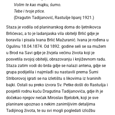
Volim te kao majku, šumo.
Tebe i tvoje ptice.
(Dragutin Tadijanović, Rastušje lipanj 1921.)
Staza je vodila od planinarskog doma do ljetnikovca
Brlićevac, a to je ladanjaska vila obitelji Brlić gdje je
boravila i pisala Ivana Brlić Mažuranić. Ivana je rođena u
Ogulinu 18.04.1874. Od 1892. godine seli se sa mužem
u Brod na Savi gdje je živjela većinu života koji je
posvetila svojoj obitelji, obrazovanju i književnom radu.
Staza zatim vodi do brda gdje se nalazi antena, gdje se
grupa podijelila i najmlađi su nastavili prema Šumi
Striborovoj igrati se na izletištu s likovima iz Ivaninih
bajki. Ostali su preko izvora Sv. Petke došli do Rastušja i
posjetili rodnu kuću Dragutina Tadijanovića, gdje ih je
dočekao njegov nećak Miroslav Bjelobrk, koji je sve
planinare upoznao s nekim zanimljivim detaljima
Tadijinog života, te su svi mogli pogledati izložbu