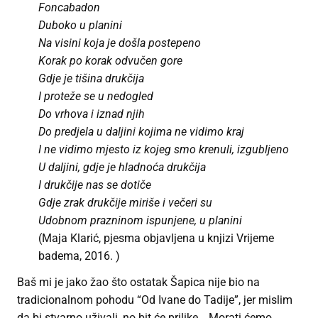
Foncabadon
Duboko u planini
Na visini koja je došla postepeno
Korak po korak odvučen gore
Gdje je tišina drukčija
I proteže se u nedogled
Do vrhova i iznad njih
Do predjela u daljini kojima ne vidimo kraj
I ne vidimo mjesto iz kojeg smo krenuli, izgubljeno
U daljini, gdje je hladnoća drukčija
I drukčije nas se dotiče
Gdje zrak drukčije miriše i večeri su
Udobnom prazninom ispunjene, u planini
(Maja Klarić, pjesma objavljena u knjizi Vrijeme
badema, 2016. )
Baš mi je jako žao što ostatak Šapica nije bio na
tradicionalnom pohodu “Od Ivane do Tadije”, jer mislim
da bi stvarno uživali, no bit će prilike… Morati ćemo