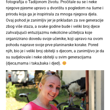
fotografija o Tadijonom životu. Pročitale su se i neke
njegove pjesme upravo u dvorištu s pogledom na šume i
prirodu koja ga je inspirirala za mnoga njegova djela.
Ovaj pohod je zanimljiv jer je prikladan za sve generacije
zbog više staza, a svake godine bude i veliki broj djece
zahvaljujući entuzijazmu nekolicine učiteljica koje
organizirano dovedu svoje učenike, koji upravo na ovom
pohodu naprave svoje prve planinarske korake. Pored
njih, bio je i veliki broj obitelji s djecom, a zanimljivo je da
su sudjelovale i neke obitelji u svim generacijama
(djeca,mama i taka,baka i djed).