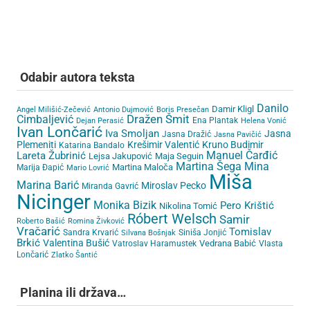
Odabir autora teksta
Danilo
Damir Kligl
Angel Milišić-Zečević
Antonio Dujmović
Boris Presečan
Cimbaljević
Dražen Šmit
Ena Plantak
Dejan Perasić
Helena Vonić
Ivan Lončarić
Iva Smoljan
Jasna
Jasna Dražić
Jasna Pavičić
Plemeniti
Krešimir Valentić
Kruno Budimir
Katarina Bandalo
Lareta Žubrinić
Manuel Čarđić
Lejsa Jakupović
Maja Seguin
Martina Šega
Mina
Martina Maloča
Marija Đapić
Mario Lovrić
Miša
Marina Barić
Miroslav Pecko
Miranda Gavrić
Nicinger
Monika Bizik
Pero Krištić
Nikolina Tomić
Róbert Welsch
Samir
Roberto Bašić
Romina Živković
Vračarić
Tomislav
Sandra Krvarić
Siniša Jonjić
Silvana Bošnjak
Brkić
Valentina Bušić
Vedrana Babić
Vatroslav Haramustek
Vlasta
Lončarić
Zlatko Šantić
Planina ili država…