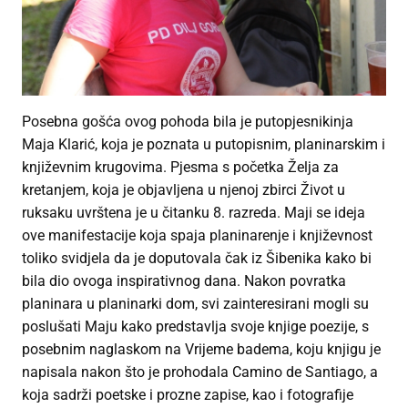
Posebna gošća ovog pohoda bila je putopjesnikinja
Maja Klarić, koja je poznata u putopisnim, planinarskim i
književnim krugovima. Pjesma s početka Želja za
kretanjem, koja je objavljena u njenoj zbirci Život u
ruksaku uvrštena je u čitanku 8. razreda. Maji se ideja
ove manifestacije koja spaja planinarenje i književnost
toliko svidjela da je doputovala čak iz Šibenika kako bi
bila dio ovoga inspirativnog dana. Nakon povratka
planinara u planinarki dom, svi zainteresirani mogli su
poslušati Maju kako predstavlja svoje knjige poezije, s
posebnim naglaskom na Vrijeme badema, koju knjigu je
napisala nakon što je prohodala Camino de Santiago, a
koja sadrži poetske i prozne zapise, kao i fotografije