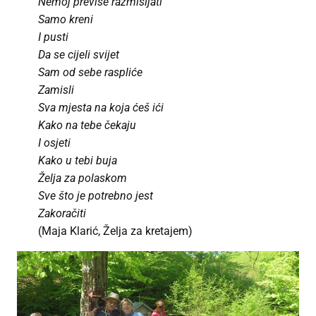
Nemoj previše razmišljati
Samo kreni
I pusti
Da se cijeli svijet
Sam od sebe raspliće
Zamisli
Sva mjesta na koja ćeš ići
Kako na tebe čekaju
I osjeti
Kako u tebi buja
Želja za polaskom
Sve što je potrebno jest
Zakoračiti
(Maja Klarić, Želja za kretajem)