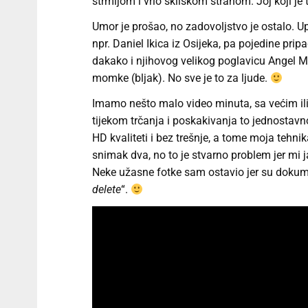
strmijom i vrlo skliskom stranom. Joj koji j
Umor je prošao, no zadovoljstvo je ostalo. U
npr. Daniel Ikica iz Osijeka, pa pojedine pri
dakako i njihovog velikog poglavicu Angel Mil
momke (bljak). No sve je to za ljude.
Imamo nešto malo video minuta, sa većim ili
tijekom trčanja i poskakivanja to jednostavn
HD kvaliteti i bez trešnje, a tome moja tehni
snimak dva, no to je stvarno problem jer mi
Neke užasne fotke sam ostavio jer su dokum
delete
“.