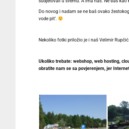
sudjelovali u svemu. A ima nas. Ne baš kao 
Do novog i nadam se ne baš ovako žestokog i
vode pit’.
Nekoliko fotki priložio je i naš Velimir Rupčić
Ukoliko trebate: webshop, web hosting, clou
obratite nam se sa povjerenjem, jer Internet