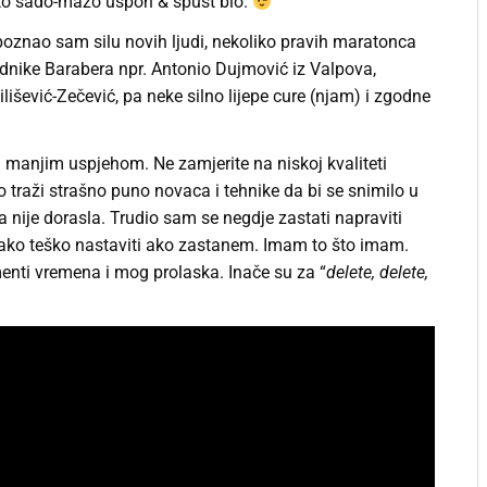
e to sado-mazo uspon & spust bio.
poznao sam silu novih ljudi, nekoliko pravih maratonca
padnike Barabera npr. Antonio Dujmović iz Valpova,
išević-Zečević, pa neke silno lijepe cure (njam) i zgodne
 manjim uspjehom. Ne zamjerite na niskoj kvaliteti
o traži strašno puno novaca i tehnike da bi se snimilo u
ka nije dorasla. Trudio sam se negdje zastati napraviti
 jako teško nastaviti ako zastanem. Imam to što imam.
enti vremena i mog prolaska. Inače su za “
delete, delete,