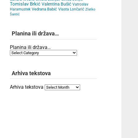
Tomislav Brkić
Valentina Bušić
Vatroslav
Vedrana Babić
Haramustek
Vlasta Lončarić
Zlatko
Šantić
Planina ili država…
Planina ili država…
Arhiva tekstova
Arhiva tekstova