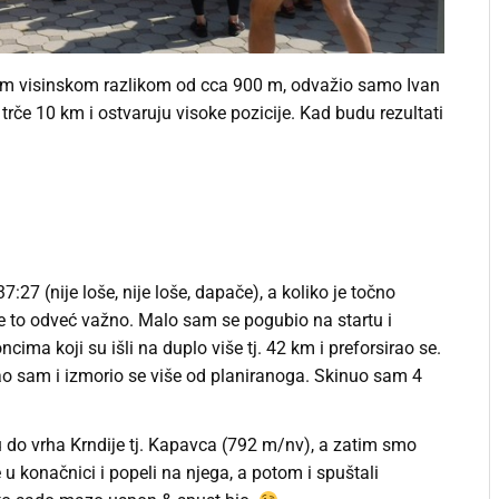
kom visinskom razlikom od cca 900 m, odvažio samo Ivan
trče 10 km i ostvaruju visoke pozicije. Kad budu rezultati
7:27 (nije loše, nije loše, dapače), a koliko je točno
je to odveć važno. Malo sam se pogubio na startu i
cima koji su išli na duplo više tj. 42 km i preforsirao se.
rao sam i izmorio se više od planiranoga. Skinuo sam 4
u do vrha Krndije tj. Kapavca (792 m/nv), a zatim smo
 u konačnici i popeli na njega, a potom i spuštali