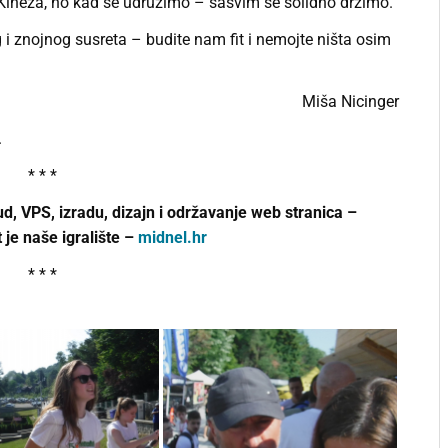
Kineza, no kad se udružimo – sasvim se solidno držimo.
 znojnog susreta – budite nam fit i nemojte ništa osim
Miša Nicinger
.
* * *
d, VPS, izradu, dizajn i održavanje web stranica –
 je naše igralište –
midnel.hr
* * *