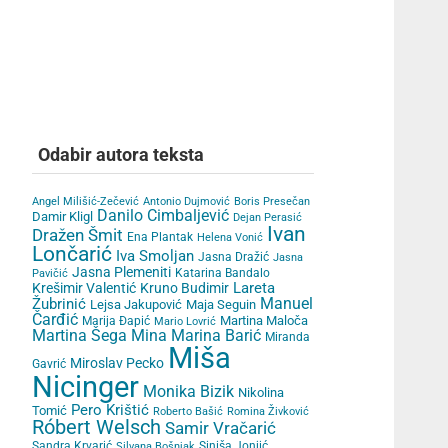
Odabir autora teksta
Angel Milišić-Zečević
Antonio Dujmović
Boris Presečan
Danilo Cimbaljević
Damir Kligl
Dejan Perasić
Ivan
Dražen Šmit
Ena Plantak
Helena Vonić
Lončarić
Iva Smoljan
Jasna Dražić
Jasna
Jasna Plemeniti
Katarina Bandalo
Pavičić
Lareta
Krešimir Valentić
Kruno Budimir
Žubrinić
Manuel
Lejsa Jakupović
Maja Seguin
Čarđić
Martina Maloča
Marija Đapić
Mario Lovrić
Martina Šega
Mina Marina Barić
Miranda
Miša
Miroslav Pecko
Gavrić
Nicinger
Monika Bizik
Nikolina
Pero Krištić
Tomić
Roberto Bašić
Romina Živković
Róbert Welsch
Samir Vračarić
Sandra Krvarić
Siniša Jonjić
Silvana Bošnjak