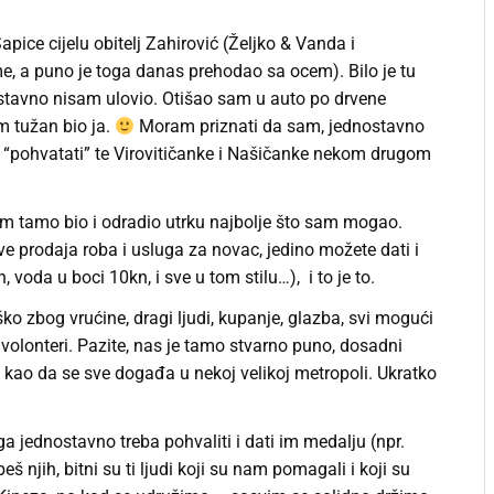
pice cijelu obitelj Zahirović (Željko & Vanda i
, a puno je toga danas prehodao sa ocem). Bilo je tu
nostavno nisam ulovio. Otišao sam u auto po drvene
am tužan bio ja.
Moram priznati da sam, jednostavno
 “pohvatati” te Virovitičanke i Našičanke nekom drugom
m tamo bio i odradio utrku najbolje što sam mogao.
e prodaja roba i usluga za novac, jedino možete dati i
 voda u boci 10kn, i sve u tom stilu…), i to je to.
ko zbog vrućine, dragi ljudi, kupanje, glazba, svi mogući
i volonteri. Pazite, nas je tamo stvarno puno, dosadni
ma kao da se sve događa u nekoj velikoj metropoli. Ukratko
ga jednostavno treba pohvaliti i dati im medalju (npr.
eš njih, bitni su ti ljudi koji su nam pomagali i koji su