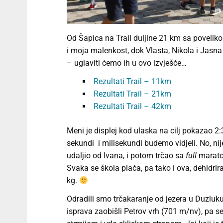
Od Šapica na Trail duljine 21 km sa poveli
i moja malenkost, dok Vlasta, Nikola i Jasna 
– uglaviti ćemo ih u ovo izvješće…
Rezultati Trail – 11km
Rezultati Trail – 21km
Rezultati Trail – 42km
Meni je displej kod ulaska na cilj pokazao 2:3
sekundi i milisekundi budemo vidjeli. No, ni
udaljio od Ivana, i potom trčao sa
full
maraton
Svaka se škola plaća, pa tako i ova, dehidri
kg.
Odradili smo trčakaranje od jezera u Duzluk
isprava zaobišli Petrov vrh (701 m/nv), pa se