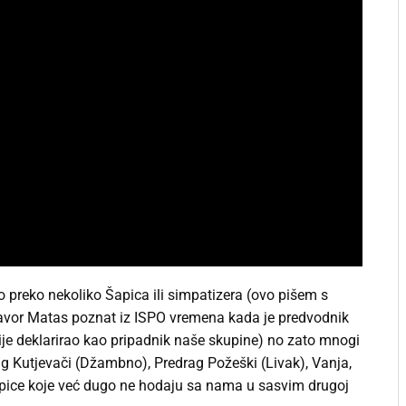
o preko nekoliko Šapica ili simpatizera (ovo pišem s
avor Matas poznat iz ISPO vremena kada je predvodnik
ije deklarirao kao pripadnik naše skupine) no zato mnogi
rag Kutjevači (Džambno), Predrag Požeški (Livak), Vanja,
apice koje već dugo ne hodaju sa nama u sasvim drugoj