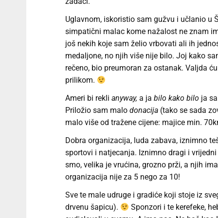
zadaći.
Uglavnom, iskoristio sam gužvu i učlanio u Ša
simpatični malac kome nažalost ne znam ime
još nekih koje sam želio vrbovati ali ih jed
medaljone, no njih više nije bilo. Joj kako s
rečeno, bio preumoran za ostanak. Valjda ću
prilikom.
Ameri bi rekli
anyway,
a ja
bilo kako bilo
ja sa
Priložio sam malo
donacija
(tako se sada zov
malo više od tražene cijene: majice min. 70kn,
Dobra organizacija, luda zabava, iznimno teš
sportovi i natjecanja. Iznimno dragi i vrijedn
smo, velika je vrućina, grozno prži, a njih i
organizacija nije za 5 nego za 10!
Sve te male udruge i gradiće koji stoje iz sve
drvenu šapicu).
Sponzori i te kerefeke, heb