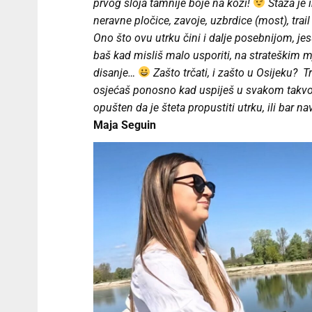
prvog sloja tamnije boje na koži!
Staza je 
neravne pločice, zavoje, uzbrdice (most), tr
Ono što ovu utrku čini i dalje posebnijom, je
baš kad misliš malo usporiti, na strateškim mj
disanje…
Zašto trčati, i zašto u Osijeku? 
osjećaš ponosno kad uspiješ u svakom ta
opušten da je šteta propustiti utrku, ili bar
Maja Seguin