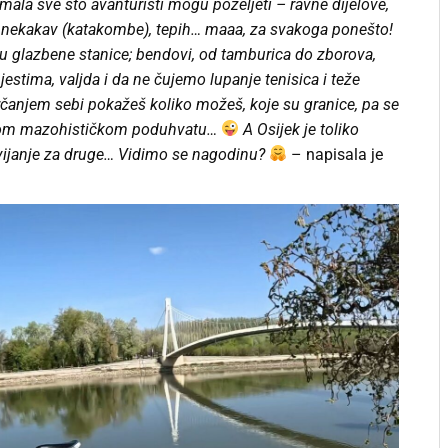
imala sve što avanturisti mogu poželjeti – ravne dijelove,
ail nekakav (katakombe), tepih… maaa, za svakoga ponešto!
su glazbene stanice; bendovi, od tamburica do zborova,
estima, valjda i da ne čujemo lupanje tenisica i teže
Trčanjem sebi pokažeš koliko možeš, koje su granice, pa se
kvom mazohističkom poduhvatu…
A Osijek je toliko
 navijanje za druge… Vidimo se nagodinu?
– napisala je