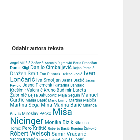
Odabir autora teksta
Angel Milišić-Zečević
Antonio Dujmović
Boris Presečan
Danilo Cimbaljević
Damir Kligl
Dejan Perasić
Ivan
Dražen Šmit
Ena Plantak
Helena Vonić
Lončarić
Iva Smoljan
Jasna Dražić
Jasna
Jasna Plemeniti
Katarina Bandalo
Pavičić
Lareta
Krešimir Valentić
Kruno Budimir
Žubrinić
Manuel
Lejsa Jakupović
Maja Seguin
Čarđić
Martina Maloča
Marija Đapić
Mario Lovrić
Martina Šega
Mina Marina Barić
Miranda
Miša
Miroslav Pecko
Gavrić
Nicinger
Monika Bizik
Nikolina
Pero Krištić
Tomić
Roberto Bašić
Romina Živković
Róbert Welsch
Samir Vračarić
Sandra Krvarić
Siniša Jonjić
Silvana Bošnjak