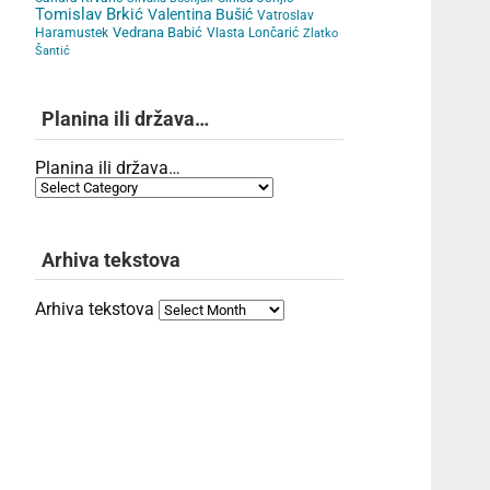
Tomislav Brkić
Valentina Bušić
Vatroslav
Vedrana Babić
Haramustek
Vlasta Lončarić
Zlatko
Šantić
Planina ili država…
Planina ili država…
Arhiva tekstova
Arhiva tekstova