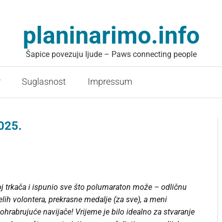
planinarimo.info
Šapice povezuju ljude – Paws connecting people
?
Suglasnost
Impressum
025.
oj trkača i ispunio sve što polumaraton može – odličnu
elih volontera, prekrasne medalje (za sve), a meni
ohrabrujuće navijače! Vrijeme je bilo idealno za stvaranje