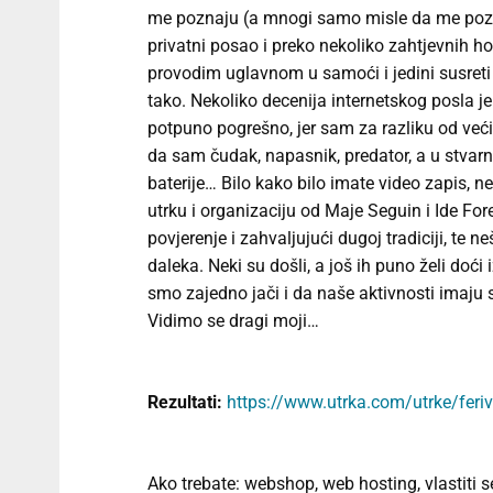
me poznaju (a mnogi samo misle da me pozn
privatni posao i preko nekoliko zahtjevnih ho
provodim uglavnom u samoći i jedini susreti s
tako. Nekoliko decenija internetskog posla je
potpuno pogrešno, jer sam za razliku od veći
da sam čudak, napasnik, predator, a u stva
baterije… Bilo kako bilo imate video zapis, ne
utrku i organizaciju od Maje Seguin i Ide Fo
povjerenje i zahvaljujući dugoj tradiciji, te
daleka. Neki su došli, a još ih puno želi doći
smo zajedno jači i da naše aktivnosti imaju
Vidimo se dragi moji…
Rezultati:
https://www.utrka.com/utrke/feri
Ako trebate: webshop, web hosting, vlastiti se