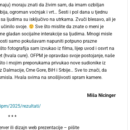
aju) moraju znati da živim sam, da imam ozbiljan
bija, ogroman voćnjak i vrt… Šesti i pol dana u tjednu
a ljudima su isključivo na utrkama. Zvuči blesavo, ali je
 učinilo svoje.
Sve što mislite da znate o meni je
ne gladan socijalne interakcije sa ljudima. Mnogi misle
rnosti samo pokušavam napuniti potpuno prazne
što fotografija sam izvukao iz filma, lijep uvod i osvrt na
ret (hvala cure). OFPM je opravdao svoje postojanje, naše
 nešto i mojim preporukama privukao nove sudionike iz
 iz Dalmacije, Crne Gore, BiH i Srbije… Sve to znači, da
 smisla. Hvala svima na snošljivosti spram kamere.
Miša Nicinger
vipm/2025/rezultati/
* * *
rver ili dizajn web prezentacije – pišite