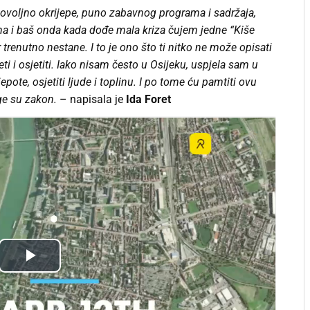
 dovoljno okrijepe, puno zabavnog programa i sadržaja,
čima i baš onda kada dođe mala kriza čujem jedne “Kiše
trenutno nestane. I to je ono što ti nitko ne može opisati
i i osjetiti. Iako nisam često u Osijeku, uspjela sam u
epote, osjetiti ljude i toplinu. I po tome ću pamtiti ovu
ge su zakon.
– napisala je
Ida Foret