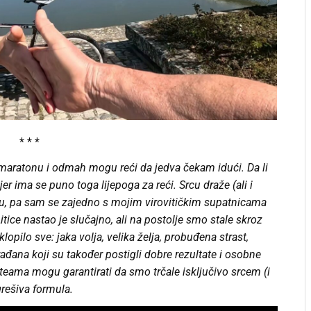
* * *
umaratonu i odmah mogu reći da jedva čekam idući. Da li
 jer ima se puno toga lijepoga za reći. Srcu draže (ali i
etu, pa sam se zajedno s mojim virovitičkim supatnicama
tice nastao je slučajno, ali na postolje smo stale skroz
ilo sve: jaka volja, velika želja, probuđena strast,
ađana koji su također postigli dobre rezultate i osobne
teama mogu garantirati da smo trčale isključivo srcem (i
grešiva formula.