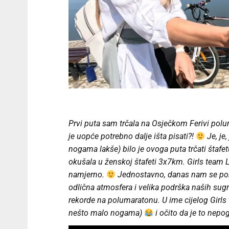
Prvi puta sam trčala na Osječkom Ferivi pol
je uopće potrebno dalje išta pisati?!
Je, je,
nogama lakše) bilo je ovoga puta trčati štaf
okušala u ženskoj štafeti 3x7km. Girls team Li
namjerno.
Jednostavno, danas nam se poklop
odlična atmosfera i velika podrška naših sugr
rekorde na polumaratonu. U ime cijelog Girls 
nešto malo nogama)
i očito da je to nepo