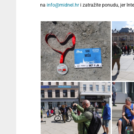
na
info@midnel.hr
i zatražite ponudu, jer Int