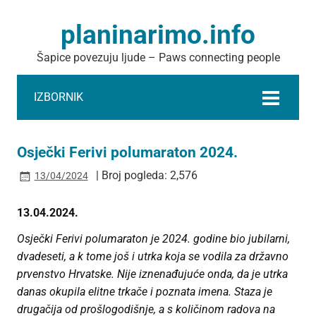
planinarimo.info
Šapice povezuju ljude – Paws connecting people
IZBORNIK
Osječki Ferivi polumaraton 2024.
| Broj pogleda: 2,576
13/04/2024
13.04.2024.
Osječki Ferivi polumaraton je 2024. godine bio jubilarni,
dvadeseti, a k tome još i utrka koja se vodila za državno
prvenstvo Hrvatske. Nije iznenađujuće onda, da je utrka
danas okupila elitne trkače i poznata imena.
Staza je
drugačija od prošlogodišnje, a s količinom radova na