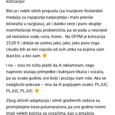
kotizaciju!
Bilo je i nekih sitnih propusta (sa manjkom finišerskih
medalja za najsporije natjecatelje i malo previše
kilowatta u razglasu), ali i daleko veće i puno skuplje
manifestacije imaju problemčiće, pa se pada u nesvijest
od nestašice vode, voća, hrane… Na OFPM je kotizacija
25,00 € i dobije se uistinu jako, jako, jako puno toga.
Usudio bih se reći najviše od svih utrka na kojima sam
ikad bio, a bio sam.
I ne – nisu mi ništa platili da ih reklamiram, nego
naprosto slušaju primjedbe i kuknjave trkača i vozača,
pa su svake godine, sve bolji i pružaju nam više. Ako se
nedajbože
pokvare – ima da ih popljujem ovako: PLJUC,
PLJUC, PLJUC.
Zbog uličnih adaptacija i silnih građevnih radova su
promijenjene trase polumaratona, pa ove godine nismo
imali velikih kolizija sa vozačima, kao u prijašnja