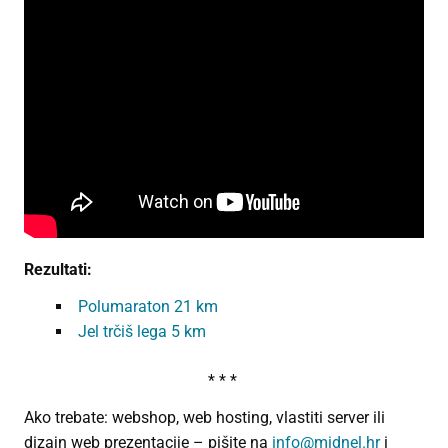
Rezultati:
Polumaraton 21 km
Jel trčiš lega 5 km
* * *
Ako trebate: webshop, web hosting, vlastiti server ili
dizajn web prezentacije – pišite na
info@midnel.hr
i