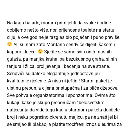
Na kraju balade, moram primijetiti da svake godine
dobijemo nešto više, npr. prijenosne toalete na startu i
cilju, a ove godine je razglas bio pojačan i puno previše.
Ali su nam zato Montana sendviče dijeliti šakom i
kapom. Jeeee.
Sjetite se samo svih onih masnih
gulaša, pa manjka kruha, pa bezukusnog graha, silnih
tanjura i žlica, prolijevanja i bacanja na sve strane.
Sendviči su daleko elegantnije, jednostavnije i
kvalitetnije rješenje. A nisu ni jeftini! Startni paket je
uistinu prepun, a cijena pristupačna i za pliće džepove.
Sve pohvale organizatorima i sponzorima. Ovima što
kukaju kako je skupo preporučam “belosvetska”
natjecanja da vide tugu kad u startnom paketu dobijete
broj i neku pogrešno okrenutu majicu, pa ne znaš jel bi
se smijao ili plakao, a platite trocifreni iznos u eurima za