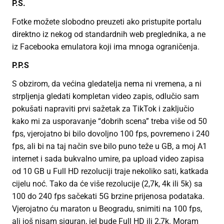
P.S.
Fotke možete slobodno preuzeti ako pristupite portalu
direktno iz nekog od standardnih web preglednika, a ne
iz Facebooka emulatora koji ima mnoga ograničenja.
P.P.S
S obzirom, da većina gledatelja nema ni vremena, a ni
strpljenja gledati kompletan video zapis, odlučio sam
pokušati napraviti prvi sažetak za TikTok i zaključio
kako mi za usporavanje “dobrih scena” treba više od 50
fps, vjerojatno bi bilo dovoljno 100 fps, povremeno i 240
fps, ali bi na taj način sve bilo puno teže u GB, a moj A1
internet i sada bukvalno umire, pa upload video zapisa
od 10 GB u Full HD rezoluciji traje nekoliko sati, katkada
cijelu noć. Tako da će više rezolucije (2,7k, 4k ili 5k) sa
100 do 240 fps sačekati 5G brzine prijenosa podataka.
Vjerojatno ću maraton u Beogradu, snimiti na 100 fps,
ali još nisam siguran, jel bude Full HD ili 2,7k. Moram