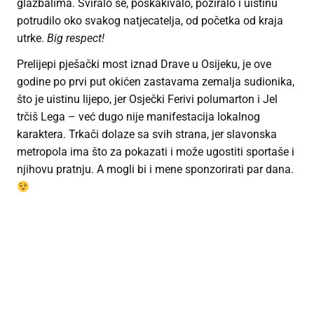
glazbalima. Sviralo se, poskakivalo, poziralo i uistinu
potrudilo oko svakog natjecatelja, od početka od kraja
utrke.
Big respect!
Prelijepi pješački most iznad Drave u Osijeku, je ove
godine po prvi put okićen zastavama zemalja sudionika,
što je uistinu lijepo, jer Osječki Ferivi polumarton i Jel
trčiš Lega – već dugo nije manifestacija lokalnog
karaktera. Trkači dolaze sa svih strana, jer slavonska
metropola ima što za pokazati i može ugostiti sportaše i
njihovu pratnju. A mogli bi i mene sponzorirati par dana.