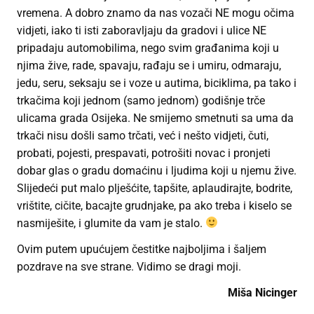
vremena. A dobro znamo da nas vozači NE mogu očima
vidjeti, iako ti isti zaboravljaju da gradovi i ulice NE
pripadaju automobilima, nego svim građanima koji u
njima žive, rade, spavaju, rađaju se i umiru, odmaraju,
jedu, seru, seksaju se i voze u autima, biciklima, pa tako i
trkačima koji jednom (samo jednom) godišnje trče
ulicama grada Osijeka. Ne smijemo smetnuti sa uma da
trkači nisu došli samo trčati, već i nešto vidjeti, čuti,
probati, pojesti, prespavati, potrošiti novac i pronjeti
dobar glas o gradu domaćinu i ljudima koji u njemu žive.
Slijedeći put malo plješćite, tapšite, aplaudirajte, bodrite,
vrištite, cičite, bacajte grudnjake, pa ako treba i kiselo se
nasmiješite, i glumite da vam je stalo.
Ovim putem upućujem čestitke najboljima i šaljem
pozdrave na sve strane. Vidimo se dragi moji.
Miša Nicinger