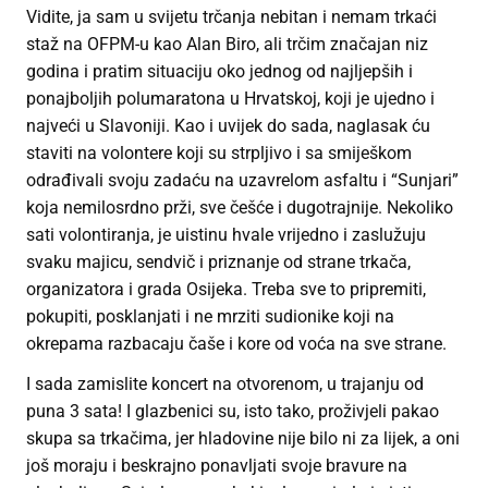
Vidite, ja sam u svijetu trčanja nebitan i nemam trkaći
staž na OFPM-u kao Alan Biro, ali trčim značajan niz
godina i pratim situaciju oko jednog od najljepših i
ponajboljih polumaratona u Hrvatskoj, koji je ujedno i
najveći u Slavoniji. Kao i uvijek do sada, naglasak ću
staviti na volontere koji su strpljivo i sa smiješkom
odrađivali svoju zadaću na uzavrelom asfaltu i “Sunjari”
koja nemilosrdno prži, sve češće i dugotrajnije. Nekoliko
sati volontiranja, je uistinu hvale vrijedno i zaslužuju
svaku majicu, sendvič i priznanje od strane trkača,
organizatora i grada Osijeka. Treba sve to pripremiti,
pokupiti, posklanjati i ne mrziti sudionike koji na
okrepama razbacaju čaše i kore od voća na sve strane.
I sada zamislite koncert na otvorenom, u trajanju od
puna 3 sata! I glazbenici su, isto tako, proživjeli pakao
skupa sa trkačima, jer hladovine nije bilo ni za lijek, a oni
još moraju i beskrajno ponavljati svoje bravure na