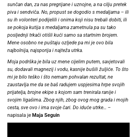
sunčan dan, za nas pregrijane i uznojne, a na cilju pretek
piva i sendviča. No, propust se dogodio s medaljama – ili
su ih volonteri podijelili i onima koji nisu trebali dobiti, ili
se pokoja kutija s medaljama zametnula pa su tako
posljednji trkači otišli kući samo sa startnim brojem.
Mene osobno ne puštaju ozljede pa mi je ovo bila
najbolnija, najsporija i najteža utrka.
Moja podrška je bila uz mene cijelim putem, savjetovali
su, dodavali magnezij i vodu, kasnije bušili žuljiće. To što
mi je bilo teško i što nemam pohvalan rezultat, ne
zaustavlja me da se baš radujem uspjesima hrpe svojih
prijatelja, brojne ekipe s kojom sam trenirala ranije i
svojim ligašima. Zbog njih, zbog ovog mog grada i mojih
cesta, sve ovo i ima svoje čari. Do iduće utrke… –
napisala je
Maja Seguin