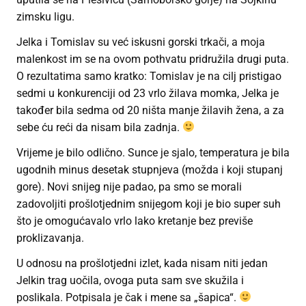
zimsku ligu.
Jelka i Tomislav su već iskusni gorski trkači, a moja
malenkost im se na ovom pothvatu pridružila drugi puta.
O rezultatima samo kratko: Tomislav je na cilj pristigao
sedmi u konkurenciji od 23 vrlo žilava momka, Jelka je
također bila sedma od 20 ništa manje žilavih žena, a za
sebe ću reći da nisam bila zadnja.
Vrijeme je bilo odlično. Sunce je sjalo, temperatura je bila
ugodnih minus desetak stupnjeva (možda i koji stupanj
gore). Novi snijeg nije padao, pa smo se morali
zadovoljiti prošlotjednim snijegom koji je bio super suh
što je omogućavalo vrlo lako kretanje bez previše
proklizavanja.
U odnosu na prošlotjedni izlet, kada nisam niti jedan
Jelkin trag uočila, ovoga puta sam sve skužila i
poslikala. Potpisala je čak i mene sa „šapica“.