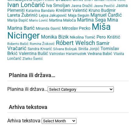
Ivan Lončarić
Iva Smoljan
Jasna
Jasna Dražić
Jasna Pavičić
Plemeniti
Krešimir Valentić
Kruno Budimir
Katarina Bandalo
Lareta Žubrinić
Manuel Čarđić
Lejsa Jakupović
Maja Seguin
Martina Šega
Mina
Martina Maloča
Marija Đapić
Mario Lovrić
Miša
Marina Barić
Miroslav Pecko
Miranda Gavrić
Nicinger
Monika Bizik
Pero Krištić
Nikolina Tomić
Róbert Welsch
Samir
Roberto Bašić
Romina Živković
Vračarić
Tomislav
Sandra Krvarić
Siniša Jonjić
Silvana Bošnjak
Brkić
Valentina Bušić
Vedrana Babić
Vatroslav Haramustek
Vlasta
Lončarić
Zlatko Šantić
Planina ili država…
Planina ili država…
Arhiva tekstova
Arhiva tekstova