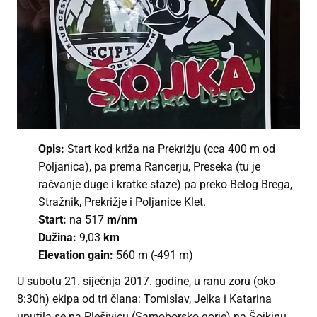
Opis:
Start kod križa na Prekrižju (cca 400 m od
Poljanica), pa prema Rancerju, Preseka (tu je
račvanje duge i kratke staze) pa preko Belog Brega,
Stražnik, Prekrižje i Poljanice Klet.
Start:
na 517
m/nm
Dužina:
9,03
km
Elevation gain:
560 m (-491 m)
U subotu 21. siječnja 2017. godine, u ranu zoru (oko
8:30h) ekipa od tri člana: Tomislav, Jelka i Katarina
uputila se na Plešivicu (Samoborsko gorje) na Šojkinu