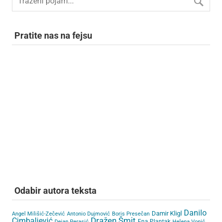
Pratite nas na fejsu
Odabir autora teksta
Danilo
Damir Kligl
Angel Milišić-Zečević
Antonio Dujmović
Boris Presečan
Cimbaljević
Dražen Šmit
Ena Plantak
Dejan Perasić
Helena Vonić