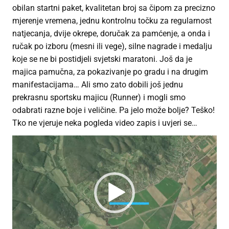
obilan startni paket, kvalitetan broj sa čipom za precizno
mjerenje vremena, jednu kontrolnu točku za regularnost
natjecanja, dvije okrepe, doručak za pamćenje, a onda i
ručak po izboru (mesni ili vege), silne nagrade i medalju
koje se ne bi postidjeli svjetski maratoni. Još da je
majica pamučna, za pokazivanje po gradu i na drugim
manifestacijama… Ali smo zato dobili još jednu
prekrasnu sportsku majicu (Runner) i mogli smo
odabrati razne boje i veličine. Pa jelo može bolje? Teško!
Tko ne vjeruje neka pogleda video zapis i uvjeri se…
Video
Player