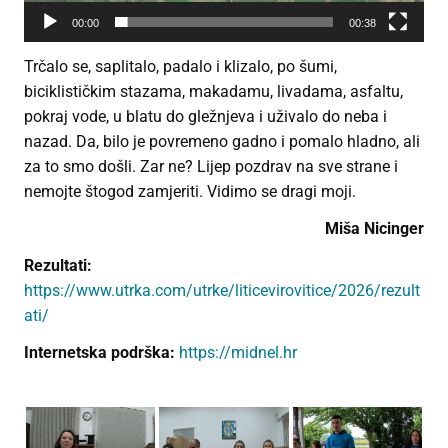
00:00
00:38
Trčalo se, saplitalo, padalo i klizalo, po šumi,
biciklističkim stazama, makadamu, livadama, asfaltu,
pokraj vode, u blatu do gležnjeva i uživalo do neba i
nazad. Da, bilo je povremeno gadno i pomalo hladno, ali
za to smo došli. Zar ne? Lijep pozdrav na sve strane i
nemojte štogod zamjeriti. Vidimo se dragi moji.
Miša Nicinger
Rezultati:
https://www.utrka.com/utrke/liticevirovitice/2026/rezult
ati/
Internetska podrška:
https://midnel.hr