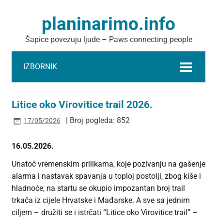
planinarimo.info
Šapice povezuju ljude – Paws connecting people
IZBORNIK
Litice oko Virovitice trail 2026.
| Broj pogleda: 852
17/05/2026
16.05.2026.
Unatoč vremenskim prilikama, koje pozivanju na gašenje
alarma i nastavak spavanja u toploj postolji, zbog kiše i
hladnoće, na startu se okupio impozantan broj trail
trkača iz cijele Hrvatske i Mađarske. A sve sa jednim
ciljem – družiti se i istrčati “Litice oko Virovitice trail” –