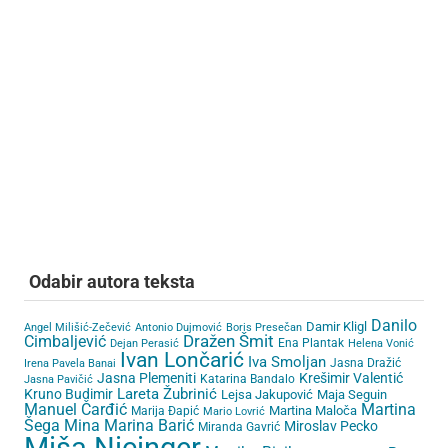
Odabir autora teksta
Danilo
Damir Kligl
Angel Milišić-Zečević
Antonio Dujmović
Boris Presečan
Cimbaljević
Dražen Šmit
Ena Plantak
Dejan Perasić
Helena Vonić
Ivan Lončarić
Iva Smoljan
Jasna Dražić
Irena Pavela Banai
Jasna Plemeniti
Krešimir Valentić
Katarina Bandalo
Jasna Pavičić
Lareta Žubrinić
Kruno Budimir
Lejsa Jakupović
Maja Seguin
Martina
Manuel Čarđić
Martina Maloča
Marija Đapić
Mario Lovrić
Šega
Mina Marina Barić
Miroslav Pecko
Miranda Gavrić