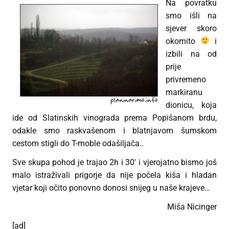
Na povratku
smo išli na
sjever skoro
okomito
i
izbili na od
prije
privremeno
markiranu
dionicu, koja
ide od Slatinskih vinograda prema Popišanom brdu,
odakle smo raskvašenom i blatnjavom šumskom
cestom stigli do T-moble odašiljača..
Sve skupa pohod je trajao 2h i 30′ i vjerojatno bismo još
malo istraživali prigorje da nije počela kiša i hladan
vjetar koji očito ponovno donosi snijeg u naše krajeve…
Miša Nicinger
[ad]