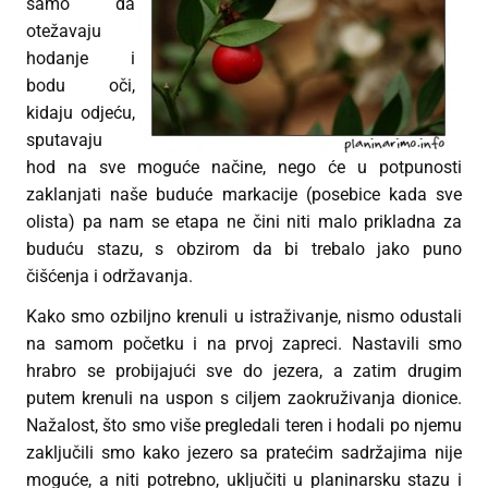
samo da
otežavaju
hodanje i
bodu oči,
kidaju odjeću,
sputavaju
hod na sve moguće načine, nego će u potpunosti
zaklanjati naše buduće markacije (posebice kada sve
olista) pa nam se etapa ne čini niti malo prikladna za
buduću stazu, s obzirom da bi trebalo jako puno
čišćenja i održavanja.
Kako smo ozbiljno krenuli u istraživanje, nismo odustali
na samom početku i na prvoj zapreci. Nastavili smo
hrabro se probijajući sve do jezera, a zatim drugim
putem krenuli na uspon s ciljem zaokruživanja dionice.
Nažalost, što smo više pregledali teren i hodali po njemu
zaključili smo kako jezero sa pratećim sadržajima nije
moguće, a niti potrebno, uključiti u planinarsku stazu i