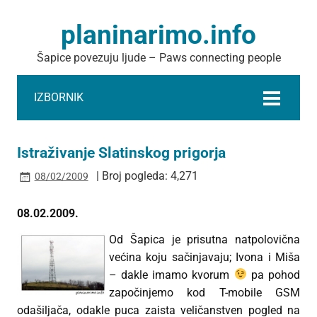
planinarimo.info
Šapice povezuju ljude – Paws connecting people
IZBORNIK
Istraživanje Slatinskog prigorja
| Broj pogleda: 4,271
08/02/2009
08.02.2009.
Od Šapica je prisutna natpolovična
većina koju sačinjavaju; Ivona i Miša
– dakle imamo kvorum
pa pohod
započinjemo kod T-mobile GSM
odašiljača, odakle puca zaista veličanstven pogled na