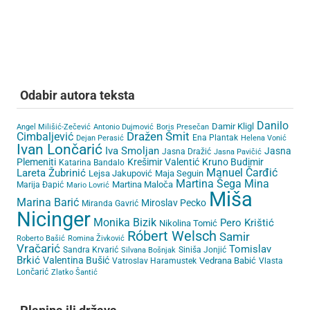
Odabir autora teksta
Danilo
Damir Kligl
Angel Milišić-Zečević
Antonio Dujmović
Boris Presečan
Cimbaljević
Dražen Šmit
Ena Plantak
Dejan Perasić
Helena Vonić
Ivan Lončarić
Iva Smoljan
Jasna
Jasna Dražić
Jasna Pavičić
Plemeniti
Krešimir Valentić
Kruno Budimir
Katarina Bandalo
Lareta Žubrinić
Manuel Čarđić
Lejsa Jakupović
Maja Seguin
Martina Šega
Mina
Martina Maloča
Marija Đapić
Mario Lovrić
Miša
Marina Barić
Miroslav Pecko
Miranda Gavrić
Nicinger
Monika Bizik
Pero Krištić
Nikolina Tomić
Róbert Welsch
Samir
Roberto Bašić
Romina Živković
Vračarić
Tomislav
Sandra Krvarić
Siniša Jonjić
Silvana Bošnjak
Brkić
Valentina Bušić
Vedrana Babić
Vatroslav Haramustek
Vlasta
Lončarić
Zlatko Šantić