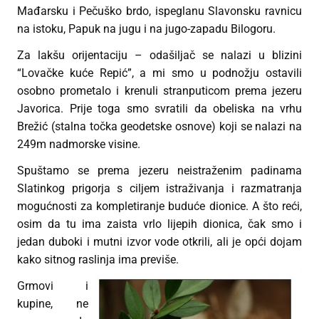
Mađarsku i Pečuško brdo, ispeglanu Slavonsku ravnicu
na istoku, Papuk na jugu i na jugo-zapadu Bilogoru.
Za lakšu orijentaciju – odašiljač se nalazi u blizini
“Lovačke kuće Repić”, a mi smo u podnožju ostavili
osobno prometalo i krenuli stranputicom prema jezeru
Javorica. Prije toga smo svratili da obeliska na vrhu
Brežić (stalna točka geodetske osnove) koji se nalazi na
249m nadmorske visine.
Spuštamo se prema jezeru neistraženim padinama
Slatinkog prigorja s ciljem istraživanja i razmatranja
mogućnosti za kompletiranje buduće dionice. A što reći,
osim da tu ima zaista vrlo lijepih dionica, čak smo i
jedan duboki i mutni izvor vode otkrili, ali je opći dojam
kako sitnog raslinja ima previše.
Grmovi i
kupine, ne