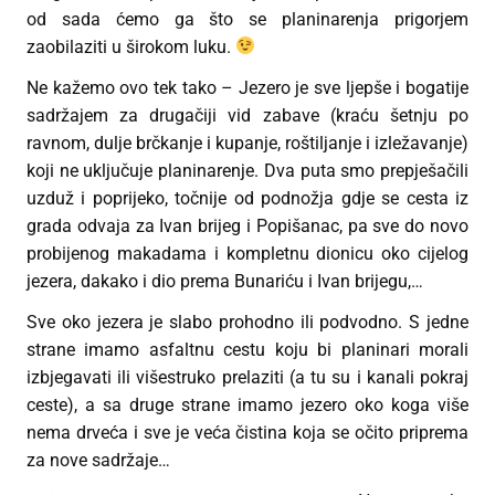
od sada ćemo ga što se planinarenja prigorjem
zaobilaziti u širokom luku.
Ne kažemo ovo tek tako – Jezero je sve ljepše i bogatije
sadržajem za drugačiji vid zabave (kraću šetnju po
ravnom, dulje brčkanje i kupanje, roštiljanje i izležavanje)
koji ne uključuje planinarenje. Dva puta smo prepješačili
uzduž i poprijeko, točnije od podnožja gdje se cesta iz
grada odvaja za Ivan brijeg i Popišanac, pa sve do novo
probijenog makadama i kompletnu dionicu oko cijelog
jezera, dakako i dio prema Bunariću i Ivan brijegu,…
Sve oko jezera je slabo prohodno ili podvodno. S jedne
strane imamo asfaltnu cestu koju bi planinari morali
izbjegavati ili višestruko prelaziti (a tu su i kanali pokraj
ceste), a sa druge strane imamo jezero oko koga više
nema drveća i sve je veća čistina koja se očito priprema
za nove sadržaje…