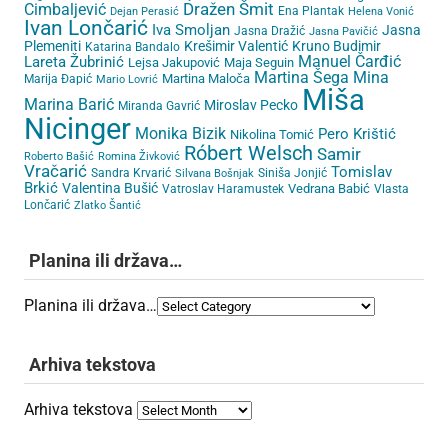
Cimbaljević
Dražen Šmit
Ena Plantak
Dejan Perasić
Helena Vonić
Ivan Lončarić
Iva Smoljan
Jasna
Jasna Dražić
Jasna Pavičić
Plemeniti
Krešimir Valentić
Kruno Budimir
Katarina Bandalo
Lareta Žubrinić
Manuel Čarđić
Lejsa Jakupović
Maja Seguin
Martina Šega
Mina
Martina Maloča
Marija Đapić
Mario Lovrić
Miša
Marina Barić
Miroslav Pecko
Miranda Gavrić
Nicinger
Monika Bizik
Pero Krištić
Nikolina Tomić
Róbert Welsch
Samir
Roberto Bašić
Romina Živković
Vračarić
Tomislav
Sandra Krvarić
Siniša Jonjić
Silvana Bošnjak
Brkić
Valentina Bušić
Vedrana Babić
Vatroslav Haramustek
Vlasta
Lončarić
Zlatko Šantić
Planina ili država…
Planina ili država…
Arhiva tekstova
Arhiva tekstova