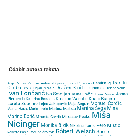
Odabir autora teksta
Danilo
Damir Kligl
Angel Milišić-Zečević
Antonio Dujmović
Boris Presečan
Cimbaljević
Dražen Šmit
Ena Plantak
Dejan Perasić
Helena Vonić
Ivan Lončarić
Iva Smoljan
Jasna
Jasna Dražić
Jasna Pavičić
Plemeniti
Krešimir Valentić
Kruno Budimir
Katarina Bandalo
Lareta Žubrinić
Manuel Čarđić
Lejsa Jakupović
Maja Seguin
Martina Šega
Mina
Martina Maloča
Marija Đapić
Mario Lovrić
Miša
Marina Barić
Miroslav Pecko
Miranda Gavrić
Nicinger
Monika Bizik
Pero Krištić
Nikolina Tomić
Róbert Welsch
Samir
Roberto Bašić
Romina Živković