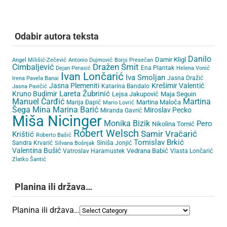
Odabir autora teksta
Danilo
Damir Kligl
Angel Milišić-Zečević
Antonio Dujmović
Boris Presečan
Cimbaljević
Dražen Šmit
Ena Plantak
Dejan Perasić
Helena Vonić
Ivan Lončarić
Iva Smoljan
Jasna Dražić
Irena Pavela Banai
Jasna Plemeniti
Krešimir Valentić
Katarina Bandalo
Jasna Pavičić
Lareta Žubrinić
Kruno Budimir
Lejsa Jakupović
Maja Seguin
Martina
Manuel Čarđić
Martina Maloča
Marija Đapić
Mario Lovrić
Šega
Mina Marina Barić
Miroslav Pecko
Miranda Gavrić
Miša Nicinger
Monika Bizik
Pero
Nikolina Tomić
Róbert Welsch
Samir Vračarić
Krištić
Roberto Bašić
Tomislav Brkić
Sandra Krvarić
Siniša Jonjić
Silvana Bošnjak
Valentina Bušić
Vedrana Babić
Vatroslav Haramustek
Vlasta Lončarić
Zlatko Šantić
Planina ili država…
Planina ili država…