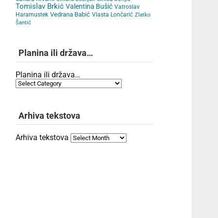
Tomislav Brkić
Valentina Bušić
Vatroslav
Vedrana Babić
Haramustek
Vlasta Lončarić
Zlatko
Šantić
Planina ili država…
Planina ili država…
Arhiva tekstova
Arhiva tekstova