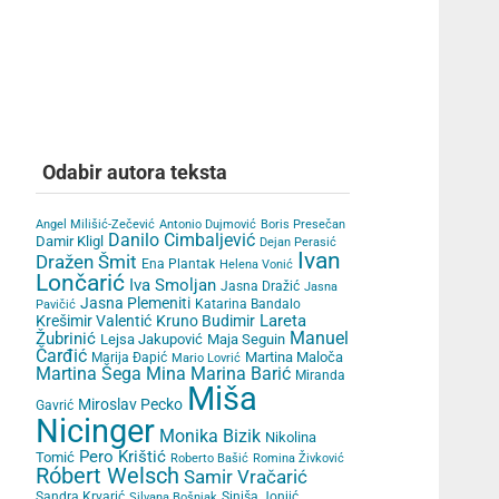
Odabir autora teksta
Angel Milišić-Zečević
Antonio Dujmović
Boris Presečan
Danilo Cimbaljević
Damir Kligl
Dejan Perasić
Ivan
Dražen Šmit
Ena Plantak
Helena Vonić
Lončarić
Iva Smoljan
Jasna Dražić
Jasna
Jasna Plemeniti
Katarina Bandalo
Pavičić
Lareta
Krešimir Valentić
Kruno Budimir
Žubrinić
Manuel
Lejsa Jakupović
Maja Seguin
Čarđić
Martina Maloča
Marija Đapić
Mario Lovrić
Martina Šega
Mina Marina Barić
Miranda
Miša
Miroslav Pecko
Gavrić
Nicinger
Monika Bizik
Nikolina
Pero Krištić
Tomić
Roberto Bašić
Romina Živković
Róbert Welsch
Samir Vračarić
Sandra Krvarić
Siniša Jonjić
Silvana Bošnjak