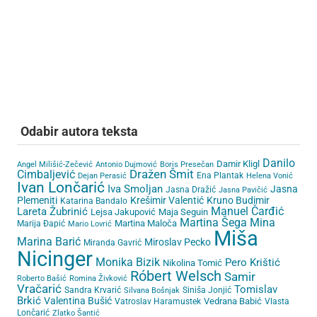
Odabir autora teksta
Danilo
Damir Kligl
Angel Milišić-Zečević
Antonio Dujmović
Boris Presečan
Cimbaljević
Dražen Šmit
Ena Plantak
Dejan Perasić
Helena Vonić
Ivan Lončarić
Iva Smoljan
Jasna
Jasna Dražić
Jasna Pavičić
Plemeniti
Krešimir Valentić
Kruno Budimir
Katarina Bandalo
Lareta Žubrinić
Manuel Čarđić
Lejsa Jakupović
Maja Seguin
Martina Šega
Mina
Martina Maloča
Marija Đapić
Mario Lovrić
Miša
Marina Barić
Miroslav Pecko
Miranda Gavrić
Nicinger
Monika Bizik
Pero Krištić
Nikolina Tomić
Róbert Welsch
Samir
Roberto Bašić
Romina Živković
Vračarić
Tomislav
Sandra Krvarić
Siniša Jonjić
Silvana Bošnjak
Brkić
Valentina Bušić
Vedrana Babić
Vatroslav Haramustek
Vlasta
Lončarić
Zlatko Šantić