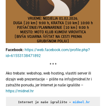
Facebook:
https://web.facebook.com/profile.php?
id=61553138471892
* * *
Ako trebate: webshop, web hosting, vlastiti server ili
dizajn web prezentacije – pišite na info@midnel.hr i
zatražite ponudu, jer Internet je naše igralište –
https://midnel.hr
Internet je naše igralište
- 
midnel.hr