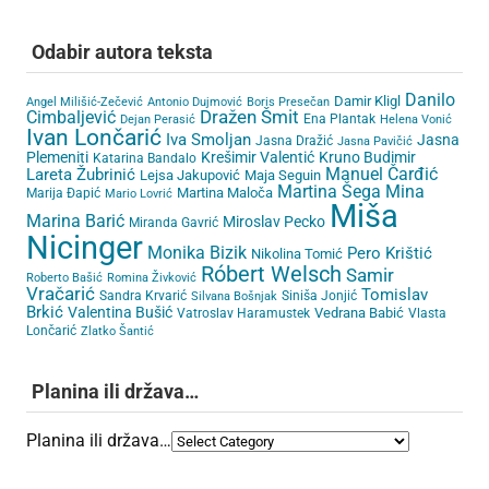
Odabir autora teksta
Danilo
Damir Kligl
Angel Milišić-Zečević
Antonio Dujmović
Boris Presečan
Cimbaljević
Dražen Šmit
Ena Plantak
Dejan Perasić
Helena Vonić
Ivan Lončarić
Iva Smoljan
Jasna
Jasna Dražić
Jasna Pavičić
Plemeniti
Krešimir Valentić
Kruno Budimir
Katarina Bandalo
Lareta Žubrinić
Manuel Čarđić
Lejsa Jakupović
Maja Seguin
Martina Šega
Mina
Martina Maloča
Marija Đapić
Mario Lovrić
Miša
Marina Barić
Miroslav Pecko
Miranda Gavrić
Nicinger
Monika Bizik
Pero Krištić
Nikolina Tomić
Róbert Welsch
Samir
Roberto Bašić
Romina Živković
Vračarić
Tomislav
Sandra Krvarić
Siniša Jonjić
Silvana Bošnjak
Brkić
Valentina Bušić
Vedrana Babić
Vatroslav Haramustek
Vlasta
Lončarić
Zlatko Šantić
Planina ili država…
Planina ili država…