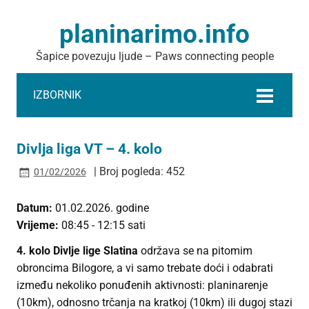
planinarimo.info
Šapice povezuju ljude – Paws connecting people
IZBORNIK
Divlja liga VT – 4. kolo
| Broj pogleda: 452
01/02/2026
Datum:
01.02.2026. godine
Vrijeme:
08:45 - 12:15 sati
4. kolo Divlje lige Slatina
održava se na pitomim
obroncima Bilogore, a vi samo trebate doći i odabrati
između nekoliko ponuđenih aktivnosti: planinarenje
(10km), odnosno trčanja na kratkoj (10km) ili dugoj stazi