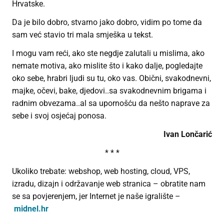
Hrvatske.
Da je bilo dobro, stvarno jako dobro, vidim po tome da
sam već stavio tri mala smješka u tekst.
I mogu vam reći, ako ste negdje zalutali u mislima, ako
nemate motiva, ako mislite što i kako dalje, pogledajte
oko sebe, hrabri ljudi su tu, oko vas. Obični, svakodnevni,
majke, očevi, bake, djedovi..sa svakodnevnim brigama i
radnim obvezama..al sa upornošću da nešto naprave za
sebe i svoj osjećaj ponosa.
Ivan Lončarić
* * *
Ukoliko trebate: webshop, web hosting, cloud, VPS,
izradu, dizajn i održavanje web stranica – obratite nam
se sa povjerenjem, jer Internet je naše igralište –
midnel.hr