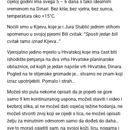
cijeloj godini ima svega 5 – 6 dana s tako idealnim
vremenom na Dinari. Bez kiše, bez vjetra, bez sunca,
temperatura oko +15°C.
Noćili smo u Kijevu, koje je i Jura Stublić jednim stihom
spomenuo u svojoj pjesmi Bili cvitak: “
Spusti jedan bili
cvitak tamo iznad Kijeva…”
Vjerojatno jedino mjesto u Hrvatskoj koje ima čast biti
ishodište penjanja na dva vrha Hrvatske planinarske
obilaznice, od kojih je jedan najviše vrh Hrvatske, Dinara.
Pogled na te stijenske gromade je… stvarno ne znam koji
izraz upotrijebiti. Pomalo i strah…
Možeš sto puta nekome opisati da je popeti se gore
samo 9 km kontinuiranog uspona, možeš staviti i video i
bezbroj slika, al ne možeš dati osjećaj težine hodanja, ne
možeš stvoriti znoj koji se cijedi s lica, ne možeš opisati
želju za minutnim odmorom samo da dođeš do daha…
sve to moraš osjetiti sam, na svojoj koži, licu, nogama i