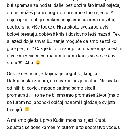
biti spreman za hodati dalje, bez obzira što imaš osjećaj
da ne možeš podići nogu, da bi samo stao i sjedio. Al’
osjećaj koji dobiješ nakon uspješnog uspona do vrha,
pogled s najviše točke u Hrvatskoj… sve zaboraviš,
bolovi prestaju, dobivaš krila i doslovno letiš nazad. Tek
silazeći dolje shvatiš… zar je moguće da smo se toliko
gore penjali!? Čak je bilo i zezanja od strane najzločestije
djece na večernjem malom tulumu kao „
nismo se baš
umorili
“. Aha.
Ostale destinacije, kojima je bogat taj kraj, ta
Dalmatinska zagora, su stvarno nevjerojatne. Na svakoj
od njih bi čovjek mogao satima samo sjediti i
promatrati… i to se ne bi smatrao promašen život (malo
se furam na japanski običaj hanami i gledanje cvijeta
trešnje).
A mi smo gledali, prvo Kudin most na rijeci Krupi.
Spuštaš se dolje kamenim putem u to bogatstvo vode, u