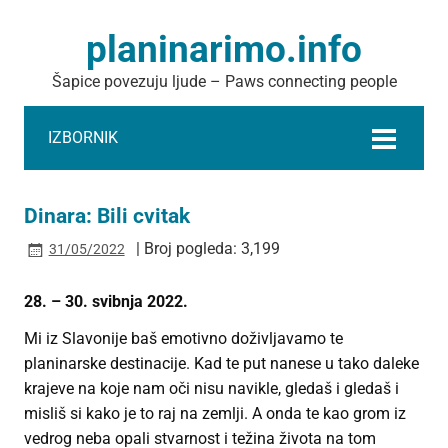
planinarimo.info
Šapice povezuju ljude – Paws connecting people
IZBORNIK
Dinara: Bili cvitak
| Broj pogleda: 3,199
31/05/2022
28. – 30. svibnja 2022.
Mi iz Slavonije baš emotivno doživljavamo te
planinarske destinacije. Kad te put nanese u tako daleke
krajeve na koje nam oči nisu navikle, gledaš i gledaš i
misliš si kako je to raj na zemlji. A onda te kao grom iz
vedrog neba opali stvarnost i težina života na tom