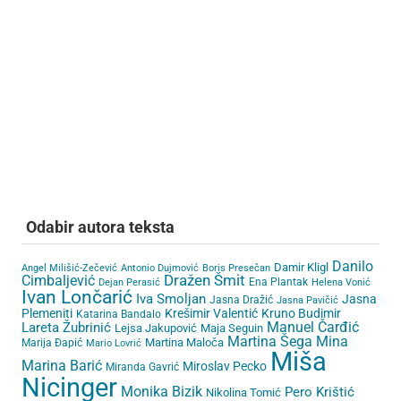
Odabir autora teksta
Danilo
Damir Kligl
Angel Milišić-Zečević
Antonio Dujmović
Boris Presečan
Cimbaljević
Dražen Šmit
Ena Plantak
Dejan Perasić
Helena Vonić
Ivan Lončarić
Iva Smoljan
Jasna
Jasna Dražić
Jasna Pavičić
Plemeniti
Krešimir Valentić
Kruno Budimir
Katarina Bandalo
Lareta Žubrinić
Manuel Čarđić
Lejsa Jakupović
Maja Seguin
Martina Šega
Mina
Martina Maloča
Marija Đapić
Mario Lovrić
Miša
Marina Barić
Miroslav Pecko
Miranda Gavrić
Nicinger
Monika Bizik
Pero Krištić
Nikolina Tomić