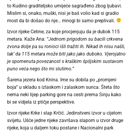
to Kudino graditeljsko umijeće sagrađeno zbog ljubavi.
Mislim si, onako, muški, nisi je baš volio kad si gradio
most da bi došao do nje… mnogi bi samo preplivali.
Izvor rijeke Cetine, za koje procjenjuju da je dubok 115
metara. Kaže Ana:
“Jednom prigodom su bacili crkvena
zvona dolje pa su ronioci išli tražiti ih. Nikad ih nisu našli,
tak’ da 115 metara može biti jako jako duboko. Vjerojatno
je spomenuta povezanost s kraškim špiljskim sustavom
puno veća nego što mi slutimo.”
Šarena jezera kod Knina. Ime su dobila po „promjeni
boja“ u skladu s izlaskom i zalaskom sunca. Šteta što
nema neki lijep parking gore na cesti prema Sinju kako
bi se vidjela iz ptičje perspektive.
Izvor rijeke Krke i slap Krčić. Jedinstveni izvor u cijelom
svijetu. Ušće jedne rijeke završava slapom u izvor druge
rijeke, koja u daljem toku postane i Nacionalni park