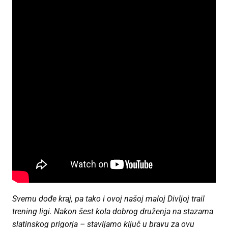
Svemu dođe kraj, pa tako i ovoj našoj maloj Divljoj trail
trening ligi. Nakon šest kola dobrog druženja na stazama
slatinskog prigorja – stavljamo ključ u bravu za ovu