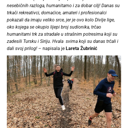
nesebičnih razloga, humanitarno i za dobar cilj! Danas su
trkači rekreativci, domaćice, amateri i profesionalci
pokazali da imaju veliko srce, jer je ovo kolo Divlje lige,
oko kojega se okupio lijepi broj sudionika, trčao
humanitarni trk za stradale u strašnim potresima koji su
zadesili Tursku i Siriju. Hvala svima koji su danas trčali i
dali svoj prilog!
– napisala je
Lareta Žubrinić