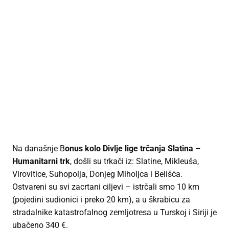
Na današnje B
onus kolo Divlje lige trčanja Slatina –
Humanitarni trk
, došli su trkači iz: Slatine, Mikleuša,
Virovitice, Suhopolja, Donjeg Miholjca i Belišća.
Ostvareni su svi zacrtani ciljevi – istrčali smo 10 km
(pojedini sudionici i preko 20 km), a u škrabicu za
stradalnike katastrofalnog zemljotresa u Turskoj i Siriji je
ubačeno 340 €.