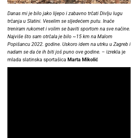
Danas mi je bilo jako lijepo i zabavno trčati Divlju lugu
trčanja u Slatini. Veselim se sljedećem putu. Inače
treniram rukomet i volim se baviti sportom na sve načine.
Najviše što sam otrčala je bilo ~15 km na Malom
Popišancu 2022. godine. Uskoro idem na utrku u Zagreb i
nadam se da će ih biti još puno ove godine.
– izrekla je
mlada slatinska sportašica
Marta Mikolić