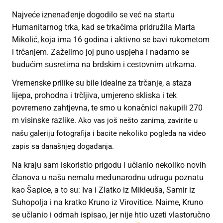
Najveće iznenađenje dogodilo se već na startu
Humanitarnog trka, kad se trkačima pridružila Marta
Mikolić, koja ima 16 godina i aktivno se bavi rukometom
i trčanjem. Zaželimo joj puno uspjeha i nadamo se
budućim susretima na brdskim i cestovnim utrkama.
Vremenske prilike su bile idealne za trčanje, a staza
lijepa, prohodna i trčljiva, umjereno skliska i tek
povremeno zahtjevna, te smo u konačnici nakupili 270
m visinske razlike.
Ako vas još nešto zanima, zavirite u
našu galeriju fotografija i bacite nekoliko pogleda na video
zapis sa današnjeg događanja.
Na kraju sam iskoristio prigodu i učlanio nekoliko novih
članova u našu nemalu međunarodnu udrugu poznatu
kao Šapice, a to su: Iva i Zlatko iz Mikleuša, Samir iz
Suhopolja i na kratko Kruno iz Virovitice. Naime, Kruno
se učlanio i odmah ispisao, jer nije htio uzeti vlastoručno