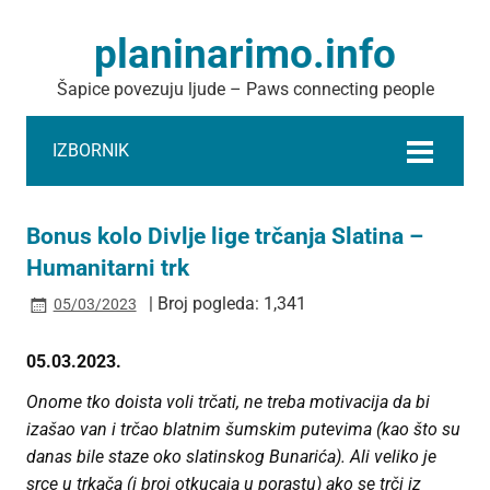
planinarimo.info
Šapice povezuju ljude – Paws connecting people
IZBORNIK
Bonus kolo Divlje lige trčanja Slatina –
Humanitarni trk
| Broj pogleda: 1,341
05/03/2023
05.03.2023.
Onome tko doista voli trčati, ne treba motivacija da bi
izašao van i trčao blatnim šumskim putevima (kao što su
danas bile staze oko slatinskog Bunarića). Ali veliko je
srce u trkača (i broj otkucaja u porastu) ako se trči iz