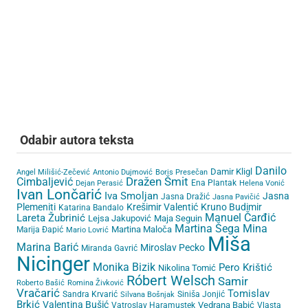
Odabir autora teksta
Danilo
Damir Kligl
Angel Milišić-Zečević
Antonio Dujmović
Boris Presečan
Cimbaljević
Dražen Šmit
Ena Plantak
Dejan Perasić
Helena Vonić
Ivan Lončarić
Iva Smoljan
Jasna
Jasna Dražić
Jasna Pavičić
Plemeniti
Krešimir Valentić
Kruno Budimir
Katarina Bandalo
Lareta Žubrinić
Manuel Čarđić
Lejsa Jakupović
Maja Seguin
Martina Šega
Mina
Martina Maloča
Marija Đapić
Mario Lovrić
Miša
Marina Barić
Miroslav Pecko
Miranda Gavrić
Nicinger
Monika Bizik
Pero Krištić
Nikolina Tomić
Róbert Welsch
Samir
Roberto Bašić
Romina Živković
Vračarić
Tomislav
Sandra Krvarić
Siniša Jonjić
Silvana Bošnjak
Brkić
Valentina Bušić
Vedrana Babić
Vatroslav Haramustek
Vlasta