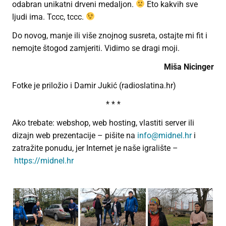
odabran unikatni drveni medaljon.
Eto kakvih sve
ljudi ima. Tccc, tccc.
Do novog, manje ili više znojnog susreta, ostajte mi fit i
nemojte štogod zamjeriti. Vidimo se dragi moji.
Miša Nicinger
Fotke je priložio i Damir Jukić (radioslatina.hr)
* * *
Ako trebate: webshop, web hosting, vlastiti server ili
dizajn web prezentacije – pišite na
info@midnel.hr
i
zatražite ponudu, jer Internet je naše igralište –
https://midnel.hr