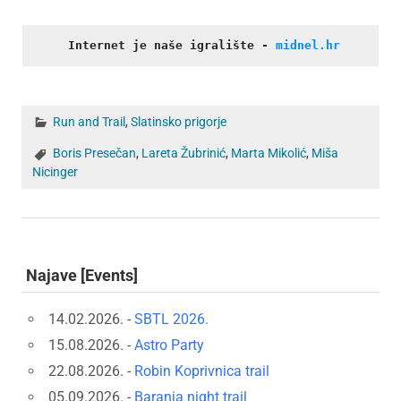
Internet je naše igralište
- 
midnel.hr
Run and Trail
,
Slatinsko prigorje
Boris Presečan
,
Lareta Žubrinić
,
Marta Mikolić
,
Miša
Nicinger
Najave [Events]
14.02.2026. -
SBTL 2026.
15.08.2026. -
Astro Party
22.08.2026. -
Robin Koprivnica trail
05.09.2026. -
Baranja night trail