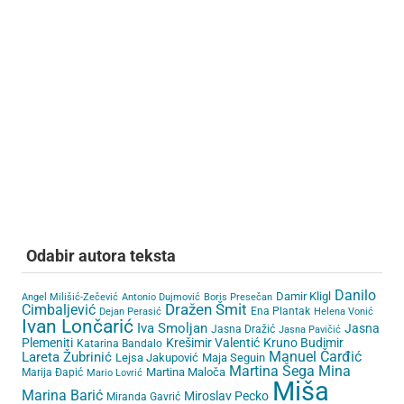
Odabir autora teksta
Danilo
Damir Kligl
Angel Milišić-Zečević
Antonio Dujmović
Boris Presečan
Cimbaljević
Dražen Šmit
Ena Plantak
Dejan Perasić
Helena Vonić
Ivan Lončarić
Iva Smoljan
Jasna
Jasna Dražić
Jasna Pavičić
Plemeniti
Krešimir Valentić
Kruno Budimir
Katarina Bandalo
Lareta Žubrinić
Manuel Čarđić
Lejsa Jakupović
Maja Seguin
Martina Šega
Mina
Martina Maloča
Marija Đapić
Mario Lovrić
Miša
Marina Barić
Miroslav Pecko
Miranda Gavrić