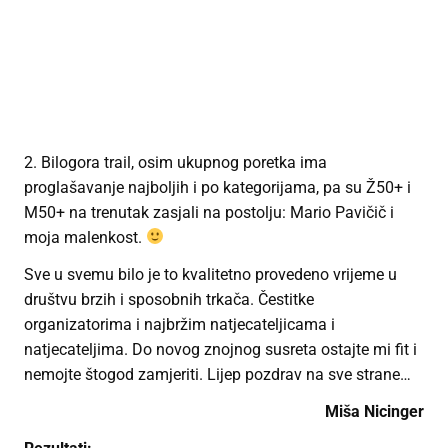
2. Bilogora trail, osim ukupnog poretka ima
proglašavanje najboljih i po kategorijama, pa su Ž50+ i
M50+ na trenutak zasjali na postolju: Mario Pavičič i
moja malenkost.
Sve u svemu bilo je to kvalitetno provedeno vrijeme u
društvu brzih i sposobnih trkača. Čestitke
organizatorima i najbržim natjecateljicama i
natjecateljima. Do novog znojnog susreta ostajte mi fit i
nemojte štogod zamjeriti. Lijep pozdrav na sve strane…
Miša Nicinger