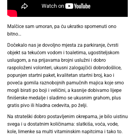
Malčice sam umoran, pa ću ukratko spomenuti ono
bitno…
Dočekalo nas je dovoljno mjesta za parkiranje, čvrsti
objekt sa tekućom vodom i toaletima, ugostiteljskom
uslugom, a na prijavama brojni uslužni i dobro
raspoloženi volonteri, ukusni zalogajčići dobrodošlice,
popunjen startni paket, kvalitetan startni broj, kao i
poveća gomila raznobojnih pamučnih majica koje smo
mogli birati po boji i veličini, a kasnije dobivamo lijepe
finišerske medalje i sladimo se ukusnim grahom, plus
gratis pivo ili hladna cedevita, po želji.
Na strateški dobro postavljenim okrepama, je bilo uistinu
svega i u dostatnim količinama: slatkiša, voća, vode,
kole, limenke sa multi vitaminskim napitcima i tako to.