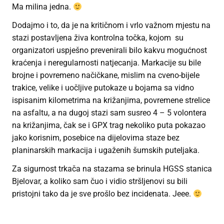
Ma milina jedna.
Dodajmo i to, da je na kritičnom i vrlo važnom mjestu na
stazi postavljena živa kontrolna točka, kojom su
organizatori uspješno prevenirali bilo kakvu mogućnost
kraćenja i neregularnosti natjecanja. Markacije su bile
brojne i povremeno načičkane, mislim na cveno-bijele
trakice, velike i uočljive putokaze u bojama sa vidno
ispisanim kilometrima na križanjima, povremene strelice
na asfaltu, a na dugoj stazi sam susreo 4 – 5 volontera
na križanjima, čak se i GPX trag nekoliko puta pokazao
jako korisnim, posebice na dijelovima staze bez
planinarskih markacija i ugaženih šumskih puteljaka.
Za sigurnost trkača na stazama se brinula HGSS stanica
Bjelovar, a koliko sam čuo i vidio stršljenovi su bili
pristojni tako da je sve prošlo bez incidenata. Jeee.