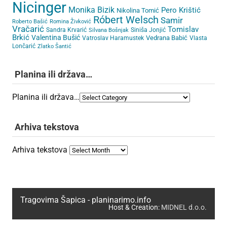
Nicinger
Monika Bizik
Pero Krištić
Nikolina Tomić
Róbert Welsch
Samir
Roberto Bašić
Romina Živković
Vračarić
Tomislav
Sandra Krvarić
Siniša Jonjić
Silvana Bošnjak
Brkić
Valentina Bušić
Vedrana Babić
Vatroslav Haramustek
Vlasta
Lončarić
Zlatko Šantić
Planina ili država…
Planina ili država…
Arhiva tekstova
Arhiva tekstova
Tragovima Šapica - planinarimo.info
Host & Creation:
MIDNEL d.o.o.