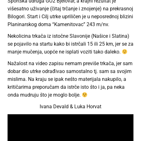
Sportska udruga GO2 Bjelovar, a krajni rezultat je
višesatno uživanje (čitaj trčanje i znojenje) na prekrasnoj
Bilogori. Start i Cilj utrke upriličen je u neposrednoj blizini
Planinarskog doma “Kamenitovac” 243 m/nv.
Nekolicina trkača iz istočne Slavonije (Našice i Slatina)
se pojavilo na startu kako bi istrčali 15 ili 25 km, jer se za
manje mučenja, uopće ne isplati voziti tako daleko.
Nažalost na video zapisu nemam previše trkača, jer sam
dobar dio utrke odrađivao samostalno tj. sam sa svojim
mislima. Na kraju se ipak nešto materijala nakupilo, a
kritičarima preporučam da istrče isto što i ja, pa neka
onda mudruju što je moglo bolje.
Ivana Devald & Luka Horvat