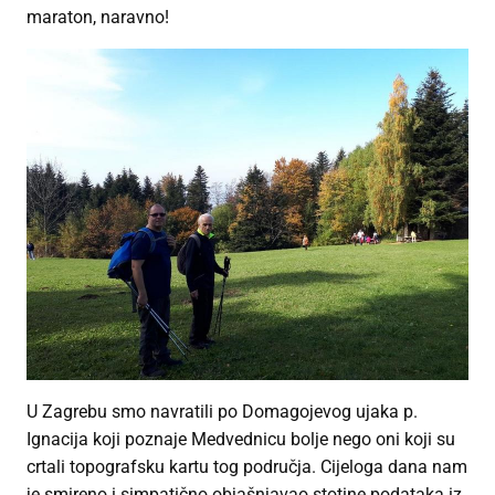
maraton, naravno!
U Zagrebu smo navratili po Domagojevog ujaka p.
Ignacija koji poznaje Medvednicu bolje nego oni koji su
crtali topografsku kartu tog područja. Cijeloga dana nam
je smireno i simpatično objašnjavao stotine podataka iz