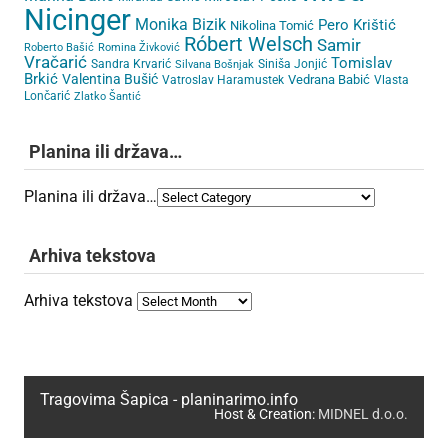
Nicinger
Monika Bizik
Pero Krištić
Nikolina Tomić
Róbert Welsch
Samir
Roberto Bašić
Romina Živković
Vračarić
Tomislav
Sandra Krvarić
Siniša Jonjić
Silvana Bošnjak
Brkić
Valentina Bušić
Vedrana Babić
Vatroslav Haramustek
Vlasta
Lončarić
Zlatko Šantić
Planina ili država…
Planina ili država…
Arhiva tekstova
Arhiva tekstova
Tragovima Šapica - planinarimo.info
Host & Creation:
MIDNEL d.o.o.