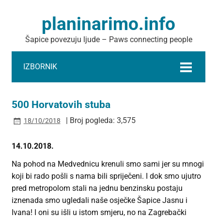
planinarimo.info
Šapice povezuju ljude – Paws connecting people
IZBORNIK
500 Horvatovih stuba
| Broj pogleda: 3,575
18/10/2018
14.10.2018.
Na pohod na Medvednicu krenuli smo sami jer su mnogi
koji bi rado pošli s nama bili spriječeni. I dok smo ujutro
pred metropolom stali na jednu benzinsku postaju
iznenada smo ugledali naše osječke Šapice Jasnu i
Ivana! I oni su išli u istom smjeru, no na Zagrebački