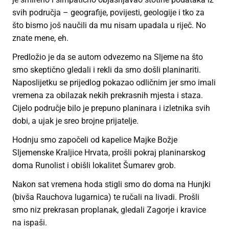
svih područja – geografije, povijesti, geologije i tko za
što bismo još naučili da mu nisam upadala u riječ. No
znate mene, eh.
Predložio je da se autom odvezemo na Sljeme na što
smo skeptično gledali i rekli da smo došli planinariti.
Naposlijetku se prijedlog pokazao odličnim jer smo imali
vremena za obilazak nekih prekrasnih mjesta i staza.
Cijelo područje bilo je prepuno planinara i izletnika svih
dobi, a ujak je sreo brojne prijatelje.
Hodnju smo započeli od kapelice Majke Božje
Sljemenske Kraljice Hrvata, prošli pokraj planinarskog
doma Runolist i obišli lokalitet Šumarev grob.
Nakon sat vremena hoda stigli smo do doma na Hunjki
(bivša Rauchova lugarnica) te ručali na livadi. Prošli
smo niz prekrasan proplanak, gledali Zagorje i kravice
na ispaši.