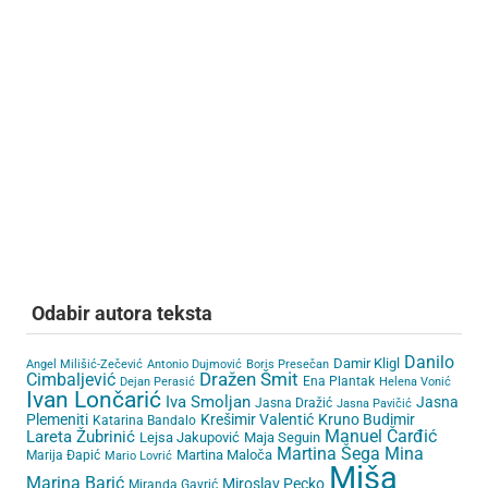
Odabir autora teksta
Danilo
Damir Kligl
Angel Milišić-Zečević
Antonio Dujmović
Boris Presečan
Cimbaljević
Dražen Šmit
Ena Plantak
Dejan Perasić
Helena Vonić
Ivan Lončarić
Iva Smoljan
Jasna
Jasna Dražić
Jasna Pavičić
Plemeniti
Krešimir Valentić
Kruno Budimir
Katarina Bandalo
Lareta Žubrinić
Manuel Čarđić
Lejsa Jakupović
Maja Seguin
Martina Šega
Mina
Martina Maloča
Marija Đapić
Mario Lovrić
Miša
Marina Barić
Miroslav Pecko
Miranda Gavrić