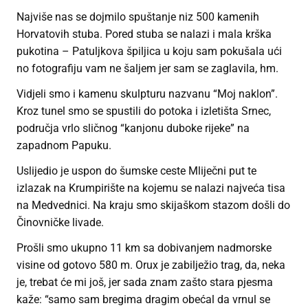
Najviše nas se dojmilo spuštanje niz 500 kamenih
Horvatovih stuba. Pored stuba se nalazi i mala krška
pukotina – Patuljkova špiljica u koju sam pokušala ući
no fotografiju vam ne šaljem jer sam se zaglavila, hm.
Vidjeli smo i kamenu skulpturu nazvanu “Moj naklon”.
Kroz tunel smo se spustili do potoka i izletišta Srnec,
područja vrlo sličnog “kanjonu duboke rijeke” na
zapadnom Papuku.
Uslijedio je uspon do šumske ceste Mliječni put te
izlazak na Krumpirište na kojemu se nalazi najveća tisa
na Medvednici. Na kraju smo skijaškom stazom došli do
Činovničke livade.
Prošli smo ukupno 11 km sa dobivanjem nadmorske
visine od gotovo 580 m. Orux je zabilježio trag, da, neka
je, trebat će mi još, jer sada znam zašto stara pjesma
kaže: “samo sam bregima dragim obećal da vrnul se